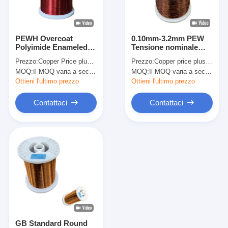
Chi Siamo
Visita alla fabbrica
PEWH Overcoat
0.10mm-3.2mm PEW
Polyimide Enameled
Tensione nominale
Controllo di qualità
Copper Wire Per
2800V Imide Wire
Prezzo:
Copper Price plus Processing Fee plus Freight
Prezzo:
Copper price plus processing fee plus freight
Applicazioni Soldabili
Enamels Classe
MOQ:
Il MOQ varia a seconda della dimensione della specifica
MOQ:
Il MOQ varia a seconda della dimensione della specifica
ad Alta Termica Grado
termica 155°C Per
Contattaci
di Temperatura
motore generale
Ottieni l'ultimo prezzo
Ottieni l'ultimo prezzo
0.50mm-1.00mm
Notizie
Contattaci
Contattaci
Casi
Chiedi un preventivo
filtro di rame rotondo smaltato
Filati di avvolgimento in rame smaltato
GB Standard Round