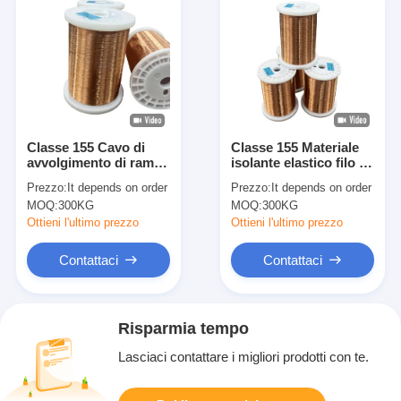
Classe 155 Cavo di
Classe 155 Materiale
avvolgimento di rame
isolante elastico filo di
isolato ad alte
avvolgimento di rame
Prezzo:
It depends on order
Prezzo:
It depends on order
prestazioni per motori,
smaltato per
MOQ:
300KG
MOQ:
300KG
trasformatori,
trasformatori di lunga
generatori
durata
Ottieni l'ultimo prezzo
Ottieni l'ultimo prezzo
Contattaci
Contattaci
Risparmia tempo
Lasciaci contattare i migliori prodotti con te.