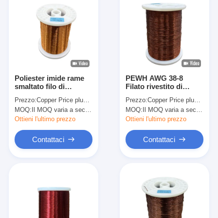
Poliester imide rame
PEWH AWG 38-8
smaltato filo di
Filato rivestito di
avvolgimento standard
smalto rotondo
Prezzo:
Copper Price plus Processing Fee plus Freight
Prezzo:
Copper Price plus Processing Fee plus Freight
JIS per motore ad alta
poliestere-imide per
MOQ:
Il MOQ varia a seconda della dimensione della specifica
MOQ:
Il MOQ varia a seconda della dimensione della specifica
temperatura
bobina solenoide ad
alta tensione
Ottieni l'ultimo prezzo
Ottieni l'ultimo prezzo
Contattaci
Contattaci
Casa.
Prodotti
Spettacolo VR