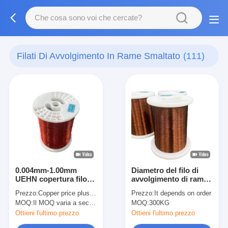
Filati Di Avvolgimento In Rame Smaltato
(111)
0.004mm-1.00mm
Diametro del filo di
UEHN copertura filo
avvolgimento di rame
smaltato poliammide
isolato professionale
Prezzo:
Copper price plus processing fee plus freight
Prezzo:
It depends on order
UEHN U3 Classe
0,10 mm-3,35 mm
MOQ:
Il MOQ varia a seconda della dimensione della specifica
MOQ:
300KG
termica 180
Ottieni l'ultimo prezzo
Ottieni l'ultimo prezzo