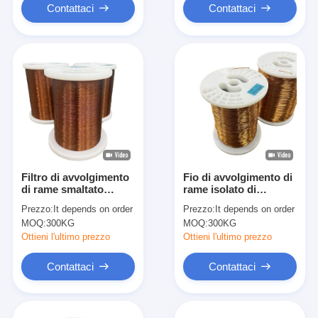
Contattaci
Contattaci
Filtro di avvolgimento
Fio di avvolgimento di
di rame smaltato
rame isolato di
smaltato di 0,10 mm-
spessore di smalto
Prezzo:
It depends on order
Prezzo:
It depends on order
3,35 mm di diametro
pesante per
MOQ:
300KG
MOQ:
300KG
per avvolgimento di
applicazioni industriali
rame di lunga durata
Ottieni l'ultimo prezzo
Ottieni l'ultimo prezzo
Contattaci
Contattaci