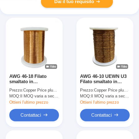
Dai il tuo requisito
AWG 46-18 Filato
AWG 46-10 UEWN U3
smaltato in
Filato smaltato in
poliuretano ad alta
poliammide per motori
Prezzo:
Copper Price plus Processing Fee plus Freight
Prezzo:
Copper Price plus Processing Fee plus Freight
temperatura UEWH
generali di classe
MOQ:
Il MOQ varia a seconda della dimensione della specifica
MOQ:
Il MOQ varia a seconda della dimensione della specifica
pesante per
termica 130
applicazioni di alta
Ottieni l'ultimo prezzo
Ottieni l'ultimo prezzo
soldabilità
Contattaci
Contattaci