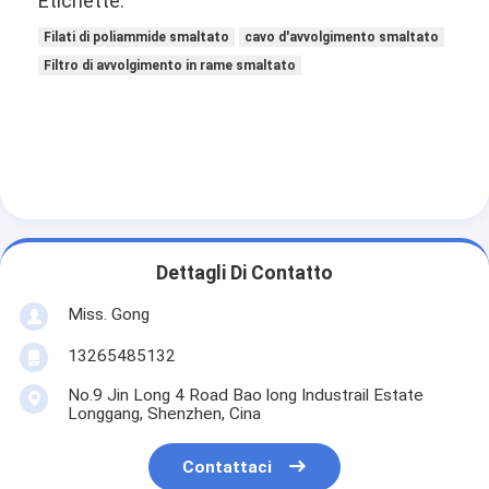
Etichette:
3.150
± 0.032
3.144
3.158
3.286
3.306
0.1
Filati di poliammide smaltato
cavo d'avvolgimento smaltato
Filtro di avvolgimento in rame smaltato
Dettagli Di Contatto
Miss. Gong
13265485132
No.9 Jin Long 4 Road Bao long Industrail Estate
Longgang, Shenzhen, Cina
Contattaci