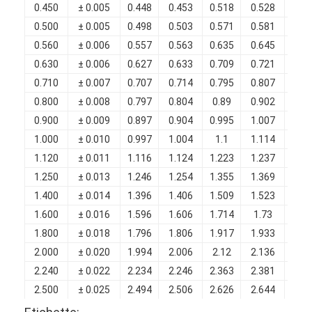
0.450
± 0.005
0.448
0.453
0.518
0.528
0.0
Filati di rame isolati con smalto
0.500
± 0.005
0.498
0.503
0.571
0.581
0.0
Cavi magnetici di smalto
0.560
± 0.006
0.557
0.563
0.635
0.645
0.0
0.630
± 0.006
0.627
0.633
0.709
0.721
0.0
Filtro di rame piatto smaltato
0.710
± 0.007
0.707
0.714
0.795
0.807
0.0
Filati ricoperti di seta
0.800
± 0.008
0.797
0.804
0.89
0.902
0.0
0.900
± 0.009
0.897
0.904
0.995
1.007
0.0
cavo del litz
1.000
± 0.010
0.997
1.004
1.1
1.114
0.0
1.120
± 0.011
1.116
1.124
1.223
1.237
0.0
Cavi magnetici ad alta temperatura
1.250
± 0.013
1.246
1.254
1.355
1.369
0.1
1.400
± 0.014
1.396
1.406
1.509
1.523
0.1
1.600
± 0.016
1.596
1.606
1.714
1.73
0.1
1.800
± 0.018
1.796
1.806
1.917
1.933
0.1
2.000
± 0.020
1.994
2.006
2.12
2.136
0.1
2.240
± 0.022
2.234
2.246
2.363
2.381
0.1
2.500
± 0.025
2.494
2.506
2.626
2.644
0.1
2.800
± 0.028
2.794
2.808
2.932
2.95
0.1