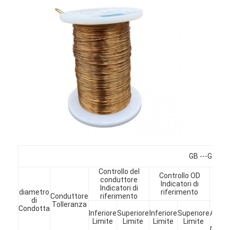
GB ---Grado
Casa.
Controllo del
Controllo OD
conduttore
Li
Indicatori di
Indicatori di
s
diametro
riferimento
Prodotti
Conduttore
riferimento
di
Tolleranza
Min
Condotta
Inferiore
Superiore
Inferiore
Superiore
Aume
Spettacolo VR
Limite
Limite
Limite
Limite
in
Diame