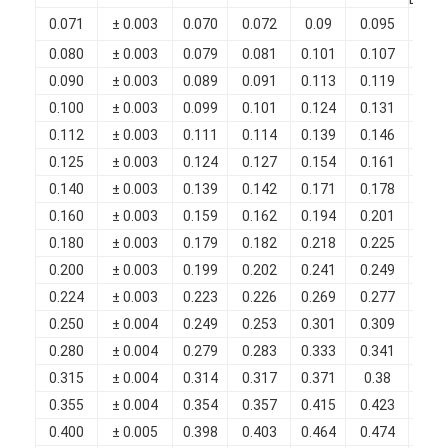
Chi Siamo
0.071
± 0.003
0.070
0.072
0.09
0.095
0.0
0.080
± 0.003
0.079
0.081
0.101
0.107
0.0
Visita alla fabbrica
0.090
± 0.003
0.089
0.091
0.113
0.119
0.0
Controllo di qualità
0.100
± 0.003
0.099
0.101
0.124
0.131
0.0
0.112
± 0.003
0.111
0.114
0.139
0.146
0.0
Contattaci
0.125
± 0.003
0.124
0.127
0.154
0.161
0.0
0.140
± 0.003
0.139
0.142
0.171
0.178
0.0
Notizie
0.160
± 0.003
0.159
0.162
0.194
0.201
0.0
Casi
0.180
± 0.003
0.179
0.182
0.218
0.225
0.0
0.200
± 0.003
0.199
0.202
0.241
0.249
0.0
Chiedi un preventivo
0.224
± 0.003
0.223
0.226
0.269
0.277
0.0
0.250
± 0.004
0.249
0.253
0.301
0.309
0.0
0.280
± 0.004
0.279
0.283
0.333
0.341
0.0
filtro di rame rotondo smaltato
0.315
± 0.004
0.314
0.317
0.371
0.38
0.0
0.355
± 0.004
0.354
0.357
0.415
0.423
0.0
Filati di avvolgimento in rame smaltato
0.400
± 0.005
0.398
0.403
0.464
0.474
0.0