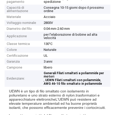
pagamento
spedizione
Capacità di
Consegna 10-15 giorni dopo il prossimo
alimentazione
ordine
Materiale
Acciaio
Voltaggio nominale
2800V
Diametro del filo
0.04 mm-2.60 mm
per l'elaborazione di bobine ad alta
Applicazione
velocità
Classe termica
130°C
Colore
Naturale
Certificazione
UL
Garanzia
3 anni
Campione
libero
Generali Filati smaltati a poliammide per
motori
Evidenziare:
,
,
UEWN Filati smaltati con poliammide
AWG 46-10 filo smaltato in poliammide
UEWN è un tipo di filo smaltato con isolamento in
poliuretano e uno strato esterno di nylon.trasformatori e
apparecchiature elettronicheL'UEWN può resistere ad
elevate temperature ambientali ed ha buone proprietà
isolanti, che possono efficacemente prevenire i cortocircuiti.