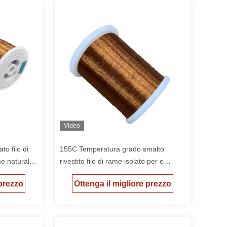
Video
to filo di
155C Temperatura grado smalto
e naturale
rivestito filo di rame isolato per e
lore
prestazioni in rosso naturale o verde
 prezzo
Ottenga il migliore prezzo