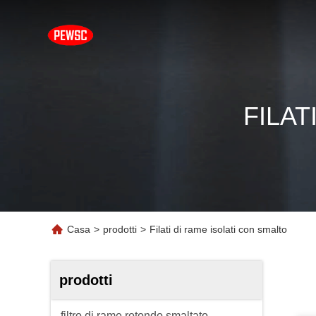
FILAT
Casa
>
prodotti
>
Filati di rame isolati con smalto
prodotti
filtro di rame rotondo smaltato