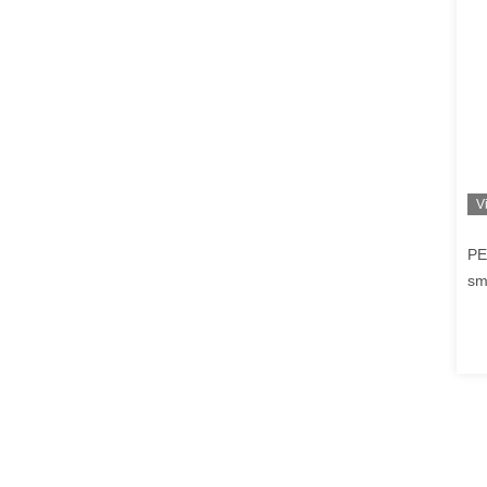
V
PE
sm
co