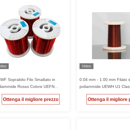
ideo
Video
WF Soprabito Filo Smaltato in
0.04 mm - 1.00 mm Filato s
liammide Rosso Colore UEFN
poliammide UEWH U1 Class
asse Due con Materiale in Rame
180
Ottenga il migliore prezzo
Ottenga il migliore