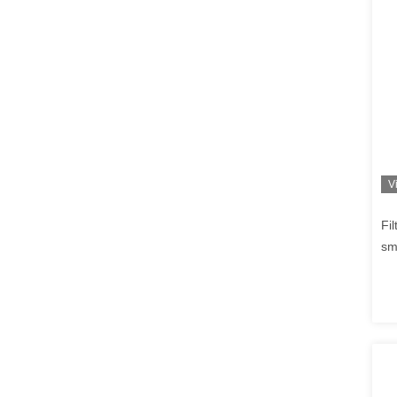
V
Fi
sm
mm