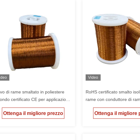
ideo
Video
vo di rame smaltato in poliestere
RoHS certificato smalto isola
tondo certificato CE per applicazioni
rame con conduttore di ram
ttriche
rosso verde variazioni di co
Ottenga il migliore prezzo
Ottenga il migliore