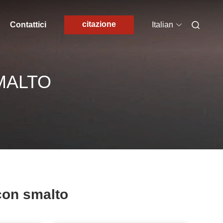
citazione
Contattici
Italian
SMALTO
 con smalto