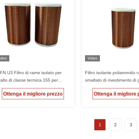
ideo
Video
FN U3 Filtro di rame isolato per
Filtro isolante poliammido 
alto di classe termica 155 per
smaltato di rivestimento di
mpressore di refrigerazione sigillato
Classe termica 155
Ottenga il migliore prezzo
Ottenga il migliore
1
2
3