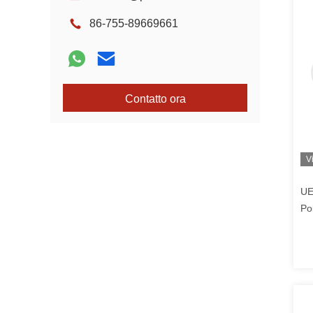
86-755-89669661
Contatto ora
V
UE
Po
Cl