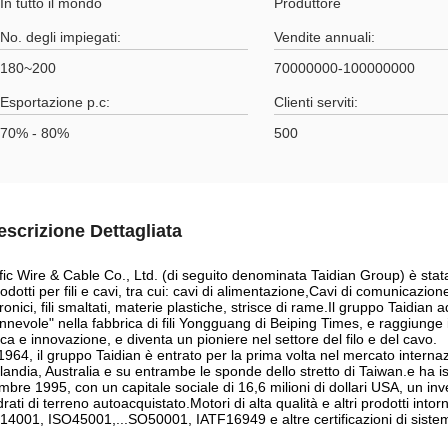
In tutto il mondo
Produttore
No. degli impiegati:
Vendite annuali:
180~200
70000000-100000000
Esportazione p.c:
Clienti serviti:
70% - 80%
500
escrizione Dettagliata
fic Wire & Cable Co., Ltd. (di seguito denominata Taidian Group) è sta
odotti per fili e cavi, tra cui: cavi di alimentazione,Cavi di comunicazione, ca
tronici, fili smaltati, materie plastiche, strisce di rame.Il gruppo Taidia
nnevole" nella fabbrica di fili Yongguang di Beiping Times, e raggiunge i
rca e innovazione, e diventa un pioniere nel settore del filo e del cavo.
1964, il gruppo Taidian è entrato per la prima volta nel mercato interna
landia, Australia e su entrambe le sponde dello stretto di Taiwan.e ha is
mbre 1995, con un capitale sociale di 16,6 milioni di dollari USA, un inv
rati di terreno autoacquistato.Motori di alta qualità e altri prodotti in
4001, ISO45001,...SO50001, IATF16949 e altre certificazioni di siste