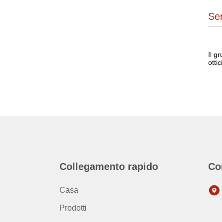
Ser
Il g
otti
Collegamento rapido
Co
Casa
Prodotti