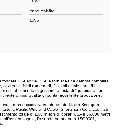
PEWSC
Anno stabilito:
1995
ta fondata il 14 aprile 1950 e fornisce una gamma completa
vi ottici, fili di rame nudi, fili di alluminio nudi, fili
n aderisce al concetto di gestione onesta di "genuina e non
l cliente prima, qualità di punta, eccellente produzione,
zionale e ha successivamente creato filiali a Singapore,
tituito la Pacific Wire and Cable (Shenzhen) Co.., Ltd. il 25
estimento totale di 19,6 milioni di dollari USA e 36.000 metri
torno all'assemblaggio, l'azienda ha ottenuto 1SO9001,
ma.