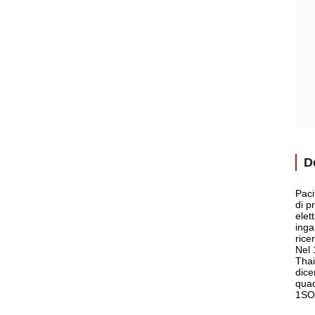
D
Paci
di pr
elet
inga
rice
Nel 
Thai
dice
quad
1SO1