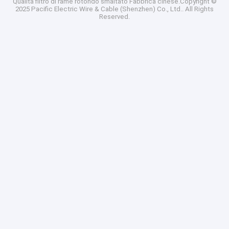
Qualità
filtro di rame rotondo smaltato
Fabbrica cinese.Copyright ©
2025 Pacific Electric Wire & Cable (Shenzhen) Co., Ltd.. All Rights
Reserved.