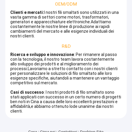
OEM/ODM
Clienti e mercati:
I nostri fili smaltati sono utilizzati in una
vasta gamma di settori come motori, trasformatori,
generatori e apparecchiature elettroniche.Adattiamo
costantemente le nostre linee di produzione ai rapidi
cambiamenti del mercato e alle esigenze individuali dei
nostri clienti.
R&D
Ricerca e sviluppo e innovazione
: Per rimanere al passo
con la tecnologia, il nostro team lavora costantemente
allo sviluppo dei prodotti e al miglioramento dei
processi.Lavoriamo a stretto contatto con i nostri clienti
per personalizzare le soluzioni di filo smaltato alle loro
esigenze specifiche, aiutandoli a mantenere un vantaggio
competitivo sul mercato.
Casi di successo
: I nostri prodotti di filo smaltato sono
stati applicati con successo in un certo numero di progetti
ben noti in Cina a causa delle loro eccellenti prestazioni e
affidabilità,e abbiamo ottenuto lode unanime dai nostri
clienti.
Casa
Circa noi
Contattaci
Desktop Site