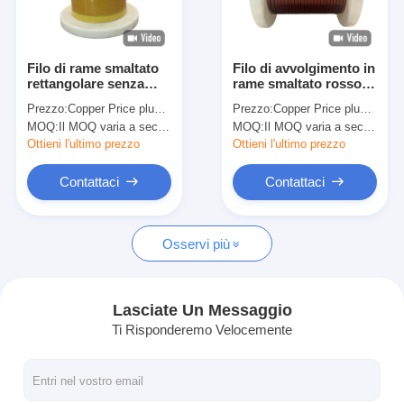
Chi Siamo
Visita alla fabbrica
Filo di rame smaltato
Filo di avvolgimento in
rettangolare senza
rame smaltato rosso
Controllo di qualità
ossigeno per
HEVW-240CFL Super
Prezzo:
Copper Price plus Processing Fee plus Freight
Prezzo:
Copper Price plus Processing Fee plus Freight
applicazioni ad alta
High PDIV e Low-DK
MOQ:
Il MOQ varia a seconda della dimensione della specifica
MOQ:
Il MOQ varia a seconda della dimensione della specifica
temperatura
con design
Contattaci
personalizzabile
Ottieni l'ultimo prezzo
Ottieni l'ultimo prezzo
Notizie
Contattaci
Contattaci
Casi
Osservi più
Chiedi un preventivo
Lasciate Un Messaggio
Ti Risponderemo Velocemente
filtro di rame rotondo smaltato
Filati di avvolgimento in rame smaltato