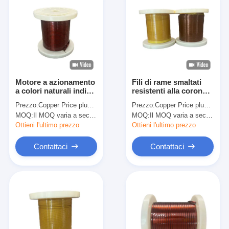
Motore a azionamento
Fili di rame smaltati
a colori naturali indice
resistenti alla corona a
di temperatura 240C
200°C HAIC in
Prezzo:
Copper Price plus Processing Fee plus Freight
Prezzo:
Copper Price plus Processing Fee plus Freight
Filtro di avvolgimento
trasformatore per
MOQ:
Il MOQ varia a seconda della dimensione della specifica
MOQ:
Il MOQ varia a seconda della dimensione della specifica
in rame rettangolare
motore di
smaltato HEVW-240
azionamento per
Ottieni l'ultimo prezzo
Ottieni l'ultimo prezzo
con buona resistenza
colore personalizzato
al calore
Ampiamente utilizzati
Contattaci
Contattaci
nei motori
Casa.
Prodotti
Spettacolo VR