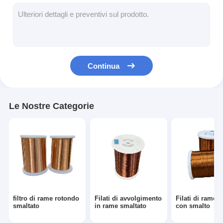
Filati di rame isolati con smalto
Cavi magnetici di smalto
Filtro di rame piatto smaltato
Continua
Filati ricoperti di seta
cavo del litz
Le Nostre Categorie
Cavi magnetici ad alta temperatura
filtro di rame rotondo
Filati di avvolgimento
Filati di rame i
smaltato
in rame smaltato
con smalto