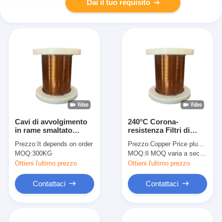
Dai il tuo requisito
Cavi di avvolgimento
240°C Corona-
in rame smaltato
resistenza Filtri di
senza conduttore di
rame rettangolari
Prezzo:
It depends on order
Prezzo:
Copper Price plus Processing Fee plus Freight
ossigeno per
smaltati HEVW-240C
MOQ:
300KG
MOQ:
Il MOQ varia a seconda della dimensione della specifica
applicazioni
in trasformatore per
personalizzabili
colore naturale
Ottieni l'ultimo prezzo
Ottieni l'ultimo prezzo
Contattaci
Contattaci