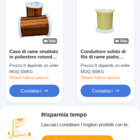
Cavo di rame smaltato
Conduttore solido di
in poliestere rotondo
filo di rame piatto
certificato CE per
smaltato
Prezzo:
It depends on order
Prezzo:
It depends on order
applicazioni elettriche
personalizzabile per
MOQ:
300KG
MOQ:
300KG
soluzioni elettriche
personalizzate
Ottieni l'ultimo prezzo
Ottieni l'ultimo prezzo
Contattaci
Contattaci
Risparmia tempo
Lasciaci contattare i migliori prodotti con te.