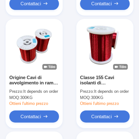
Contattaci
Contattaci
Origine Cavi di
Classe 155 Cavi
avvolgimento in rame
isolanti di
smaltato per alta
avvolgimento in rame
Prezzo:
It depends on order
Prezzo:
It depends on order
tensione fino a 2800V
per apparecchiature
MOQ:
300KG
MOQ:
300KG
elettriche fino a una
tensione nominale di
Ottieni l'ultimo prezzo
Ottieni l'ultimo prezzo
2800 V
Contattaci
Contattaci