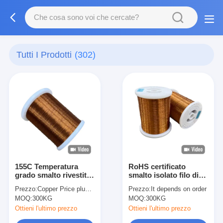
Tutti I Prodotti
(302)
155C Temperatura
RoHS certificato
grado smalto rivestito
smalto isolato filo di
filo di rame isolato per
rame con conduttore
Prezzo:
Copper Price plus Processing Fee plus Freight
Prezzo:
It depends on order
e prestazioni in rosso
di rame naturale rosso
MOQ:
300KG
MOQ:
300KG
naturale o verde
verde variazioni di
colore
Ottieni l'ultimo prezzo
Ottieni l'ultimo prezzo