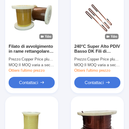
Filato di avvolgimento
240°C Super Alto PDIV
in rame rettangolare
Basso DK Fili di
smaltato ad alta
avvolgimento in rame
Prezzo:
Copper Price plus Processing Fee plus Freight
Prezzo:
Copper Price plus Processing Fee plus Freight
resistenza al PDIV e
rettangolare smaltato
MOQ:
Il MOQ varia a seconda della dimensione della specifica
MOQ:
Il MOQ varia a seconda della dimensione della specifica
all'ATF HEVW-240PF
HEVW-240L
con conduttore di
Ottieni l'ultimo prezzo
Ottieni l'ultimo prezzo
rame privo di ossigeno
Contattaci
Contattaci
Casa.
Prodotti
Spettacolo VR