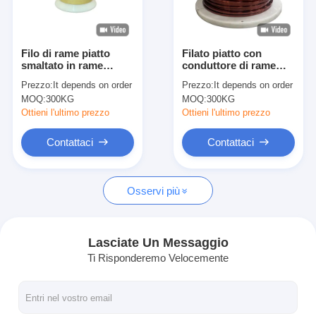
Chi Siamo
Visita alla fabbrica
Filo di rame piatto
Filato piatto con
smaltato in rame
conduttore di rame
Controllo di qualità
senza ossigeno nei
solido privo di
Prezzo:
It depends on order
Prezzo:
It depends on order
colori naturale e rosso
ossigeno Il materiale
MOQ:
300KG
MOQ:
300KG
con varie opzioni di
perfetto per
Contattaci
colore
prestazioni durevoli e
Ottieni l'ultimo prezzo
Ottieni l'ultimo prezzo
affidabili
Notizie
Contattaci
Contattaci
Casi
Osservi più
Chiedi un preventivo
Lasciate Un Messaggio
Ti Risponderemo Velocemente
filtro di rame rotondo smaltato
Filati di avvolgimento in rame smaltato