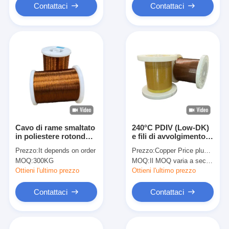
Contattaci
Contattaci
Cavo di rame smaltato
240°C PDIV (Low-DK)
in poliestere rotondo
e fili di avvolgimento
certificato CE per
in rame rettagliali
Prezzo:
It depends on order
Prezzo:
Copper Price plus Processing Fee plus Freight
applicazioni elettriche
smaltati resistenti alla
MOQ:
300KG
MOQ:
Il MOQ varia a seconda della dimensione della specifica
corona HEVW-240CL
Ottieni l'ultimo prezzo
Ottieni l'ultimo prezzo
Contattaci
Contattaci