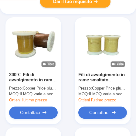
Dai il tuo requisito
240℃ Fili di
Fili di avvolgimento in
avvolgimento in rame
rame smaltato
rettangolari smaltati
rettangolari ad alta
Prezzo:
Copper Price plus Processing Fee plus Freight
Prezzo:
Copper Price plus Processing Fee plus Freight
Super High PDIV
PDIV 240℃ HEVW-
MOQ:
Il MOQ varia a seconda della dimensione della specifica
MOQ:
Il MOQ varia a seconda della dimensione della specifica
(Low-DK) e resistenza
240P per buona
ATF e resistenza alla
resistenza al calore e
Ottieni l'ultimo prezzo
Ottieni l'ultimo prezzo
corona HEVW-240CFL
buone prestazioni
PDIV
Contattaci
Contattaci