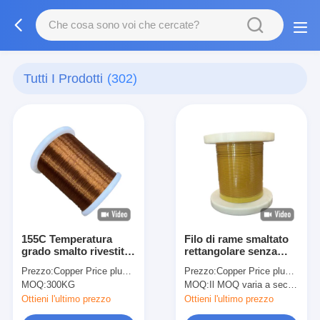
Tutti I Prodotti
(302)
155C Temperatura
Filo di rame smaltato
grado smalto rivestito
rettangolare senza
filo di rame isolato per
ossigeno per
Prezzo:
Copper Price plus Processing Fee plus Freight
Prezzo:
Copper Price plus Processing Fee plus Freight
e prestazioni in rosso
applicazioni ad alta
MOQ:
300KG
MOQ:
Il MOQ varia a seconda della dimensione della specifica
naturale o verde
temperatura
Ottieni l'ultimo prezzo
Ottieni l'ultimo prezzo