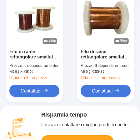
Filo di rame
Filo di rame
rettangolare smaltato
rettangolare smaltato
piatto a conduttore
color naturale con
Prezzo:
It depends on order
Prezzo:
It depends on order
solido per applicazioni
opzione conduttore
MOQ:
300KG
MOQ:
300KG
elettriche
solido
Ottieni l'ultimo prezzo
Ottieni l'ultimo prezzo
Contattaci
Contattaci
Risparmia tempo
Lasciaci contattare i migliori prodotti con te.