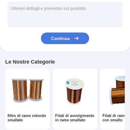
Filati di rame isolati con smalto
Cavi magnetici di smalto
Filtro di rame piatto smaltato
Continua
Filati ricoperti di seta
cavo del litz
Le Nostre Categorie
Cavi magnetici ad alta temperatura
filtro di rame rotondo
Filati di avvolgimento
Filati di rame i
smaltato
in rame smaltato
con smalto