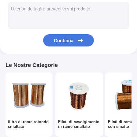
Filati di rame isolati con smalto
Cavi magnetici di smalto
Filtro di rame piatto smaltato
Continua
Filati ricoperti di seta
cavo del litz
Le Nostre Categorie
Cavi magnetici ad alta temperatura
filtro di rame rotondo
Filati di avvolgimento
Filati di rame i
smaltato
in rame smaltato
con smalto