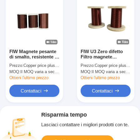
FIW Magnete pesante
FIW U3 Zero difetto
di smalto, resistente al
Filtro magnete
calore, rotondo,
smaltato Filtro isolante
Prezzo:
Copper price plus processing fee plus freight
Prezzo:
Copper price plus processing fee plus freight
isolante, di rame
in rame smaltato JIS
MOQ:
Il MOQ varia a seconda della dimensione della specifica
MOQ:
Il MOQ varia a seconda della dimensione della specifica
Standard
Ottieni l'ultimo prezzo
Ottieni l'ultimo prezzo
Contattaci
Contattaci
Risparmia tempo
Lasciaci contattare i migliori prodotti con te.