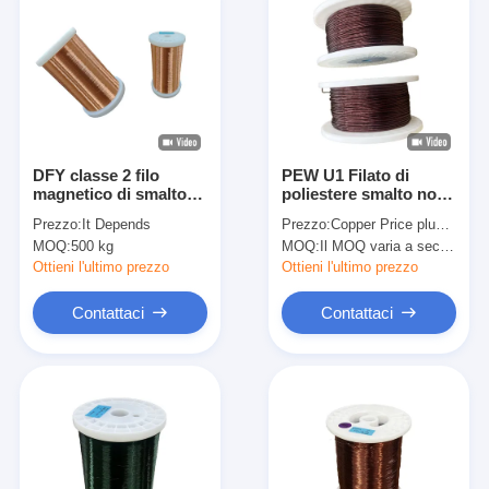
DFY classe 2 filo
PEW U1 Filato di
magnetico di smalto
poliestere smalto non
naturale di colore con
saldabile da 0,50 mm a
Prezzo:
It Depends
Prezzo:
Copper Price plus Processing Fee plus Freight
diametro 0,116 mm
3,00 mm per 155 gradi
MOQ:
500 kg
MOQ:
Il MOQ varia a seconda della dimensione della specifica
con standard IEC per i
di temperatura con
colori dei vaiours
diversi colori
Ottieni l'ultimo prezzo
Ottieni l'ultimo prezzo
Contattaci
Contattaci
Casa.
Prodotti
Spettacolo VR