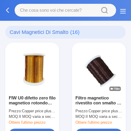
Cavi Magnetici Di Smalto
(16)
FIW U0 difetto zero filo
Filtro magnetico
magnetico rotondo
rivestito con smalto di
smaltato
rame con difetto zero
Prezzo:
Copper price plus processing fee plus freight
Prezzo:
Copper price plus processing fee plus freight
completamente isolato
FIW U1 Spessore di
MOQ:
Il MOQ varia a seconda della dimensione della specifica
MOQ:
Il MOQ varia a seconda della dimensione della specifica
filo smaltato di rame
isolamento classe 1
Ottieni l'ultimo prezzo
Ottieni l'ultimo prezzo