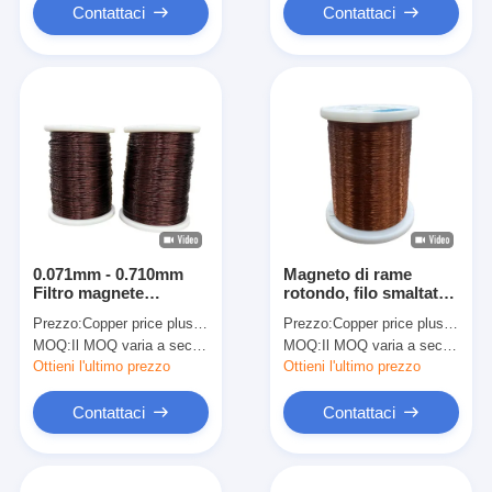
Contattaci
Contattaci
0.071mm - 0.710mm
Magneto di rame
Filtro magnete
rotondo, filo smaltato
smaltato con difetto
FIW di grado 3 difetto
Prezzo:
Copper price plus processing fee plus freight
Prezzo:
Copper price plus processing fee plus freight
zero Filtro rotondo
zero
MOQ:
Il MOQ varia a seconda della dimensione della specifica
MOQ:
Il MOQ varia a seconda della dimensione della specifica
smaltato in rame
Ottieni l'ultimo prezzo
Ottieni l'ultimo prezzo
Contattaci
Contattaci