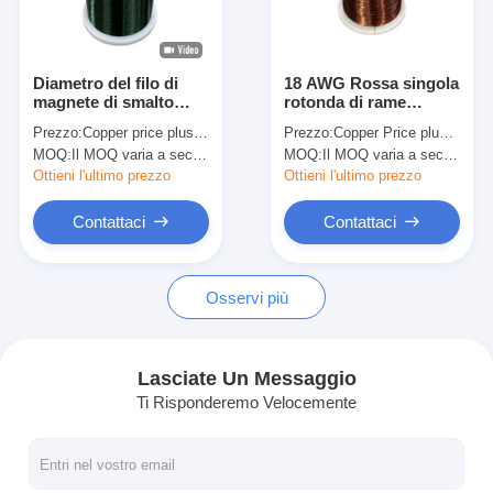
Chi Siamo
Visita alla fabbrica
Diametro del filo di
18 AWG Rossa singola
magnete di smalto
rotonda di rame
Controllo di qualità
circolare Isolamento di
smaltato per
Prezzo:
Copper price plus processing fee plus freight
Prezzo:
Copper Price plus Processing Fee plus Freight
singolo smalto 0,0035
avvolgimento del
MOQ:
Il MOQ varia a seconda della dimensione della specifica
MOQ:
Il MOQ varia a seconda della dimensione della specifica
Per avvolgimento del
motore, avvolgimento
Contattaci
motore, avvolgimento
del trasformatore
Ottieni l'ultimo prezzo
Ottieni l'ultimo prezzo
del trasformatore
Notizie
Contattaci
Contattaci
Casi
Osservi più
Chiedi un preventivo
Lasciate Un Messaggio
Ti Risponderemo Velocemente
filtro di rame rotondo smaltato
Filati di avvolgimento in rame smaltato