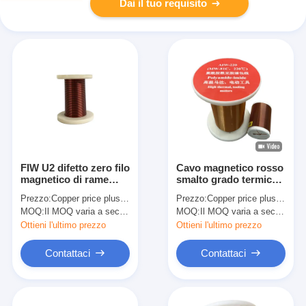
Dai il tuo requisito
FIW U2 difetto zero filo
Cavo magnetico rosso
magnetico di rame
smalto grado termico
rotondo smaltato
180 diametro 0,071 mm
Prezzo:
Copper price plus processing fee plus freight
Prezzo:
Copper price plus processing fee plus freight
completamente isolato
- 0,71 mm
MOQ:
Il MOQ varia a seconda della dimensione della specifica
MOQ:
Il MOQ varia a seconda della dimensione della specifica
Ottieni l'ultimo prezzo
Ottieni l'ultimo prezzo
Contattaci
Contattaci