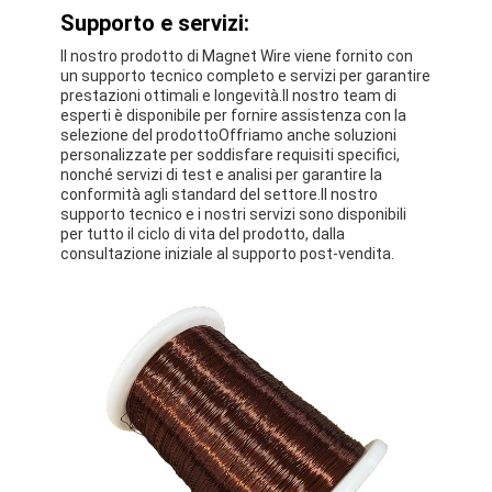
Supporto e servizi:
Chi Siamo
Il nostro prodotto di Magnet Wire viene fornito con
Visita alla fabbrica
un supporto tecnico completo e servizi per garantire
prestazioni ottimali e longevità.Il nostro team di
esperti è disponibile per fornire assistenza con la
Controllo di qualità
selezione del prodottoOffriamo anche soluzioni
personalizzate per soddisfare requisiti specifici,
Contattaci
nonché servizi di test e analisi per garantire la
conformità agli standard del settore.Il nostro
Notizie
supporto tecnico e i nostri servizi sono disponibili
per tutto il ciclo di vita del prodotto, dalla
consultazione iniziale al supporto post-vendita.
Casi
Chiedi un preventivo
filtro di rame rotondo smaltato
Filati di avvolgimento in rame smaltato