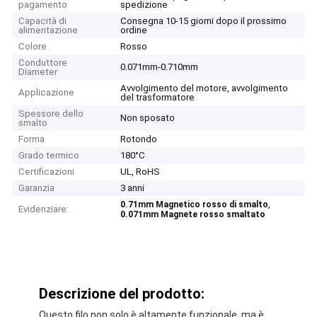
pagamento
spedizione
Capacità di
Consegna 10-15 giorni dopo il prossimo
alimentazione
ordine
Colore
Rosso
Conduttore
0.071mm-0.710mm
Diameter
Avvolgimento del motore, avvolgimento
Applicazione
del trasformatore
Spessore dello
Non sposato
smalto
Forma
Rotondo
Grado termico
180°C
Certificazioni
UL, RoHS
Garanzia
3 anni
,
0.71mm Magnetico rosso di smalto
Evidenziare:
0.071mm Magnete rosso smaltato
Descrizione del prodotto:
Questo filo non solo è altamente funzionale, ma è