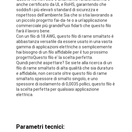
anche certificato da UL e RoHS, garantendo che
soddisfi i più elevati standard di sicurezza e
rispettoso dell'ambiente.Sia che si stia lavorando a
un piccolo progetto fai-da-te o a un'applicazione
commerciale più grandePuoi fidarti che questo filo
farà il lavoro bene.
Con un filo di 18 AWG, questo filo di rame smaltato è
abbastanza versatile da essere usato in una vasta
gamma di applicazioni elettriche.o semplicemente
hai bisogno di un filo affidabile per il tuo prossimo
progettoQuesto filo e' la scelta perfetta.
Quindi perché aspettare? Se siete alla ricerca di un
filo di rame smaltato di alta qualità che sia duraturo
e affidabile, non cercate oltre questo filo di rame
smaltato.spessore di smalto singolo, e uno
spessore di isolamento di 0,0035 pollici, questo filo è
la scelta perfetta per qualsiasi applicazione
elettrica.
Parametri tecnici: