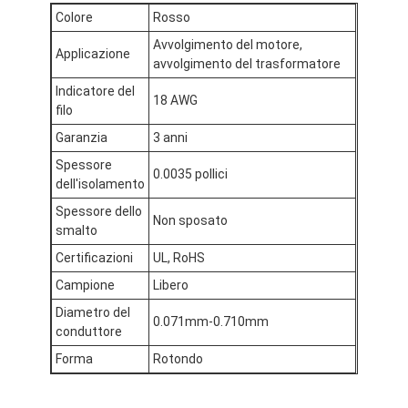
Colore
Rosso
Avvolgimento del motore,
Applicazione
avvolgimento del trasformatore
Indicatore del
18 AWG
filo
Garanzia
3 anni
Spessore
0.0035 pollici
dell'isolamento
Spessore dello
Non sposato
smalto
Certificazioni
UL, RoHS
Campione
Libero
Casa.
Diametro del
0.071mm-0.710mm
conduttore
Prodotti
Forma
Rotondo
Spettacolo VR