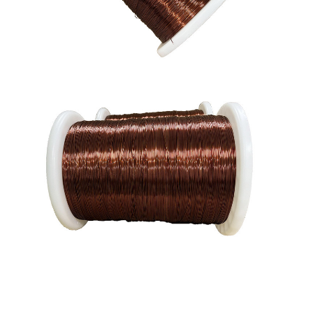
Filati di rame isolati con smalto
Cavi magnetici di smalto
Filtro di rame piatto smaltato
Filati ricoperti di seta
cavo del litz
Cavi magnetici ad alta temperatura