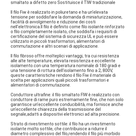
smaltato a difetto zero Sostituisce il TIW tradizionale
Il filo Fiw è realizzato in poliuretano e ha un'elevata
tensione per soddisfare la domanda di miniaturizzazione,
facilità di avvolgimento e riduzione dei costi
nell'elettronica.Il filo è definito come filo isolante rinforzato
o filo completamente isolato, che soddisfa i requisiti di
certificazione del sistema di sicurezza UL e può essere
utilizzato in piccoli trasformatori, alimentatori di
commutazione e altri scenari di applicazione.
Il filo fibroso offre molteplici vantaggi, tra cui resistenza
alle alte temperature, elevata resistenza e eccellente
isolamento.con una temperatura nominale di 180 gradi e
una tensione di rottura dell'isolamento fino a 2, 800V,
queste caratteristiche rendono il filo Fiw il materiale di
scelta per applicazioni quali piccoli trasformatori e
alimentatori di commutazione.
Conduttore ultrafine: il filo smaltato FIW è realizzato con
conduttore di rame puro estremamente fine, che non solo
garantisce un'eccellente conducibilità, ma fornisce anche
un'eccellente chiarezza della trasmissione del
segnale,adatti a dispositivi elettronici ad alta precisione.
Strato di rivestimento sottile: il filo ha un rivestimento
isolante molto sottile, che contribuisce a ridurre il
diametro complessivo del filo,rendendo il filo più morbido