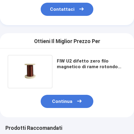
Chi Siamo
Contattaci
Visita alla fabbrica
Controllo di qualità
Ottieni Il Miglior Prezzo Per
Contattaci
Notizie
FIW U2 difetto zero filo
magnetico di rame rotondo
Casi
smaltato completamente
isolato
Chiedi un preventivo
Continua
filtro di rame rotondo smaltato
Filati di avvolgimento in rame smaltato
Prodotti Raccomandati