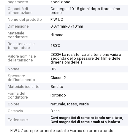
pagamento
spedizione
Capacità di
Consegna 10-15 giorni dopo il prossimo
alimentazione
ordine
Nome del prodotto
FIW U2
Dimensione
0.071mm-0.710mm
Materiale
di rame
conduttore
Resistenza alle
180℃
temperature
2800V La resistenza alla tensione varia a
Valore nominale
seconda dello spessore del film e delle
della tensione
dimensioni delle s
Norme
JIS
Spessore
Classe 2
dell'isolamento
Materiale isolante
Smalto
Forma del
Rotondo
conduttore
Colore
Naturale, rosso, verde
Garanzia
3 anni
,
Cavi magnetici di rame rotondo smaltato
Evidenziare:
Cavi magnetici di rame smaltato isolato
FIW U2 completamente isolato Fibraio di rame rotondo