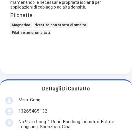
mantenendo le necessarie proprietà isolanti per
applicazioni di cablaggio ad alta densità.
Etichette:
Magnetico
rivestito con strato di smalto
Filati rotondi smaltati
Dettagli Di Contatto
Casa.
Miss. Gong
13265485132
Prodotti
No.9 Jin Long 4 Road Bao long Industrail Estate
Spettacolo VR
Longgang, Shenzhen, Cina