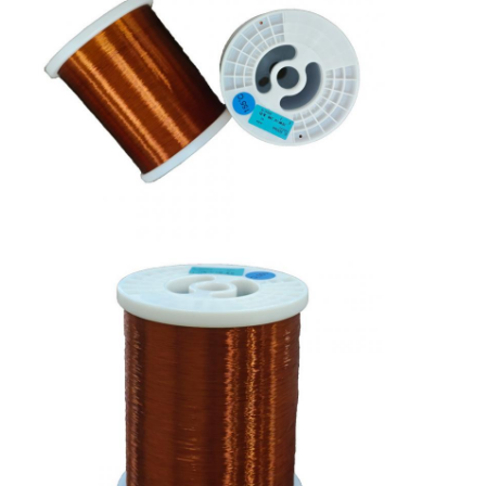
Chi Siamo
Visita alla fabbrica
Controllo di qualità
Contattaci
Notizie
Casi
Chiedi un preventivo
filtro di rame rotondo smaltato
Filati di avvolgimento in rame smaltato