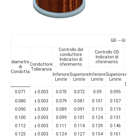
Filati di rame isolati con smalto
Cavi magnetici di smalto
Filtro di rame piatto smaltato
GB ---Grado 3
Filati ricoperti di seta
Controllo del
Controllo OD
conduttore
Li
Indicatori di
cavo del litz
Indicatori di
s
diametro
riferimento
Conduttore
riferimento
di
Tolleranza
Min
Cavi magnetici ad alta temperatura
Condotta
Inferiore
Superiore
Inferiore
Superiore
Aume
Limite
Limite
Limite
Limite
in
Diame
0.071
± 0.003
0.070
0.072
0.09
0.095
0.0
0.080
± 0.003
0.079
0.081
0.101
0.107
0.0
0.090
± 0.003
0.089
0.091
0.113
0.119
0.0
0.100
± 0.003
0.099
0.101
0.124
0.131
0.0
0.112
± 0.003
0.111
0.114
0.139
0.146
0.0
0.125
± 0.003
0.124
0.127
0.154
0.161
0.0