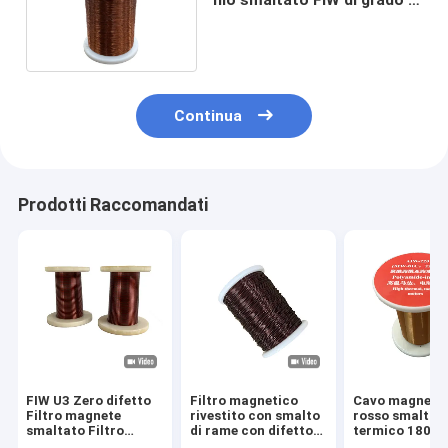
filo smaltato FIW di grado 3
difetto zero
Continua
Prodotti Raccomandati
FIW U3 Zero difetto
Filtro magnetico
Cavo magneti
Filtro magnete
rivestito con smalto
rosso smalto 
smaltato Filtro
di rame con difetto
termico 180
isolante in rame
zero FIW U1
diametro 0,07