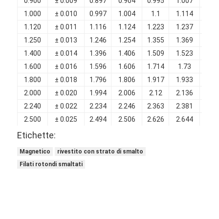
0.900
± 0.009
0.897
0.904
0.995
1.007
0.0
1.000
± 0.010
0.997
1.004
1.1
1.114
0.0
1.120
± 0.011
1.116
1.124
1.223
1.237
0.0
1.250
± 0.013
1.246
1.254
1.355
1.369
0.1
1.400
± 0.014
1.396
1.406
1.509
1.523
0.1
1.600
± 0.016
1.596
1.606
1.714
1.73
0.1
1.800
± 0.018
1.796
1.806
1.917
1.933
0.1
2.000
± 0.020
1.994
2.006
2.12
2.136
0.1
2.240
± 0.022
2.234
2.246
2.363
2.381
0.1
2.500
± 0.025
2.494
2.506
2.626
2.644
0.1
2.800
± 0.028
2.794
2.808
2.932
2.95
0.1
Etichette:
3.150
± 0.032
3.144
3.158
3.286
3.306
0.1
Magnetico
rivestito con strato di smalto
Filati rotondi smaltati