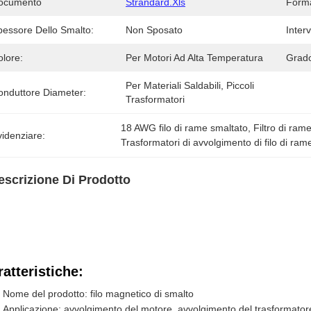
ocumento
Strandard.xls
Form
pessore Dello Smalto:
Non Sposato
Inter
olore:
Per Motori Ad Alta Temperatura
Grado
Per Materiali Saldabili, Piccoli 
onduttore Diameter:
Trasformatori
18 AWG filo di rame smaltato
, 
Filtro di ra
idenziare:
Trasformatori di avvolgimento di filo di ram
escrizione Di Prodotto
atteristiche:
Nome del prodotto: filo magnetico di smalto
Applicazione: avvolgimento del motore, avvolgimento del trasformator