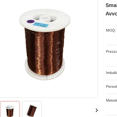
Smal
Avvo
MOQ:
Prezzo
Imball
Period
Metod