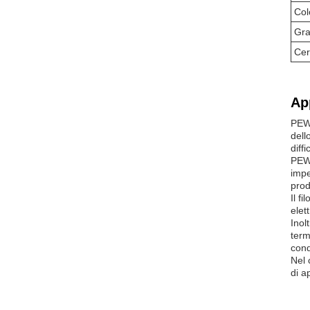
Col
Gra
Cer
Ap
PEWN
dell
diffic
PEWS
impe
prod
Il f
elet
Inol
term
condi
Nel 
di a