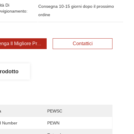
tà Di
Consegna 10-15 giorni dopo il prossimo
vvigionamento:
ordine
enga Il Migliore Prezzo
Contattici
rodotto
a
PEWSC
l Number
PEWN