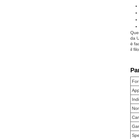
Ques
da U
è fa
il fi
Pa
Fo
App
Indi
No
Ca
Gar
Spe