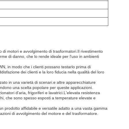
i motori e avvolgimento di trasformatori.Il rivestimento
forme di danno, che lo rende ideale per l'uso in ambienti
N, in modo che i clienti possano testarlo prima di
fazione dei clienti e la loro fiducia nella qualità del loro
zato in una varietà di scenari.e altre apparecchiature
lo rendono una scelta popolare per queste applicazioni.
atori d'aria, frigoriferi e lavatrici.L'elevata resistenza
cchi, che sono spesso esposti a temperature elevate e
n prodotto affidabile e versatile adatto a una vasta gamma
icazioni di avvolgimento del motore e del trasformatore.