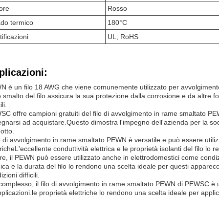
ore
Rosso
do termico
180°C
tificazioni
UL, RoHS
plicazioni:
 è un filo 18 AWG che viene comunemente utilizzato per avvolgimento d
o smalto del filo assicura la sua protezione dalla corrosione e da altre 
ili.
C offre campioni gratuiti del filo di avvolgimento in rame smaltato PEW
gnarsi ad acquistare.Questo dimostra l'impegno dell'azienda per la soddis
otto.
ilo di avvolgimento in rame smaltato PEWN è versatile e può essere utiliz
tricheL'eccellente conduttività elettrica e le proprietà isolanti del filo 
tre, il PEWN può essere utilizzato anche in elettrodomestici come condizion
ica e la durata del filo lo rendono una scelta ideale per questi appare
zioni difficili.
complesso, il filo di avvolgimento in rame smaltato PEWN di PEWSC è u
pplicazioni.le proprietà elettriche lo rendono una scelta ideale per appl