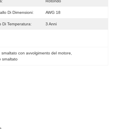
a:
Rotondo
vallo Di Dimensioni:
AWG 18
 Di Temperatura:
3 Anni
me smaltato con avvolgimento del motore
, 
e smaltato
e