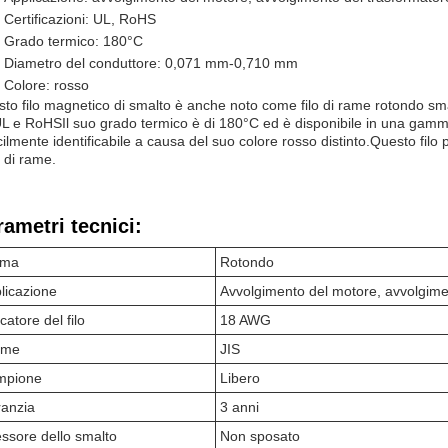
Certificazioni: UL, RoHS
Grado termico: 180°C
Diametro del conduttore: 0,071 mm-0,710 mm
Colore: rosso
to filo magnetico di smalto è anche noto come filo di rame rotondo smalt
L e RoHSIl suo grado termico è di 180°C ed è disponibile in una gamma
cilmente identificabile a causa del suo colore rosso distinto.Questo fi
lo di rame.
rametri tecnici:
rma
Rotondo
licazione
Avvolgimento del motore, avvolgime
catore del filo
18 AWG
rme
JIS
mpione
Libero
anzia
3 anni
ssore dello smalto
Non sposato