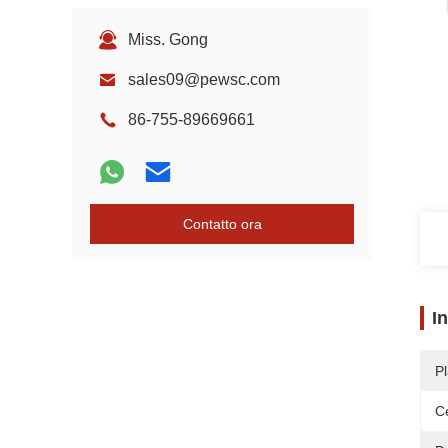
Miss. Gong
sales09@pewsc.com
86-755-89669661
Contatto ora
I
Pl
Ce