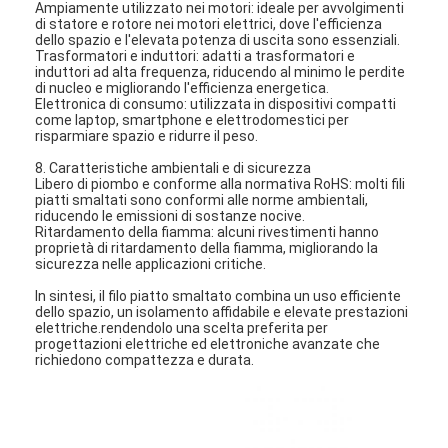
Ampiamente utilizzato nei motori: ideale per avvolgimenti
di statore e rotore nei motori elettrici, dove l'efficienza
dello spazio e l'elevata potenza di uscita sono essenziali.
Trasformatori e induttori: adatti a trasformatori e
induttori ad alta frequenza, riducendo al minimo le perdite
di nucleo e migliorando l'efficienza energetica.
Elettronica di consumo: utilizzata in dispositivi compatti
come laptop, smartphone e elettrodomestici per
risparmiare spazio e ridurre il peso.
8. Caratteristiche ambientali e di sicurezza
Libero di piombo e conforme alla normativa RoHS: molti fili
piatti smaltati sono conformi alle norme ambientali,
riducendo le emissioni di sostanze nocive.
Ritardamento della fiamma: alcuni rivestimenti hanno
proprietà di ritardamento della fiamma, migliorando la
sicurezza nelle applicazioni critiche.
In sintesi, il filo piatto smaltato combina un uso efficiente
dello spazio, un isolamento affidabile e elevate prestazioni
elettriche.rendendolo una scelta preferita per
Casa.
progettazioni elettriche ed elettroniche avanzate che
richiedono compattezza e durata.
Prodotti
Spettacolo VR