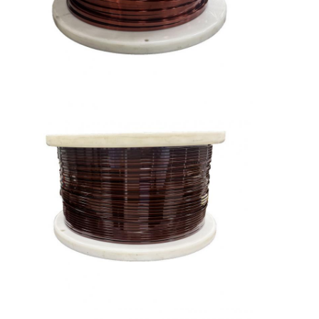
Filati di rame isolati con smalto
Cavi magnetici di smalto
Filtro di rame piatto smaltato
Filati ricoperti di seta
cavo del litz
Cavi magnetici ad alta temperatura