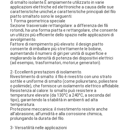
di smalto isolante.È ampiamente utilizzato in varie
applicazioni elettriche ed elettroniche a causa delle sue
caratteristiche unicheLe caratteristiche principali del filo
piatto smaltato sono le seguenti:
1. Forma geometrica speciale
Sezione trasversale rettangolare: a differenza dei fili
rotondi, ha una forma piatta e rettangolare, che consente
un utilizzo più efficiente dello spazio nelle applicazioni di
avvolgimento.
Fattore di riempimento più elevato: il design piatto
consente di imballare più strettamente le bobine,
aumentando il numero di giri per unità di superficie e
migliorando la densità di potenza dei dispositivi elettrici
(ad esempio, trasformatori, motori,e generatori).
2- Eccellenti prestazioni di isolamento.
Rivestimento di smalto: il filo è rivestito con uno strato
sottile e uniforme di smalto (come poliuretano, poliestere
o poliimide), che fornisce un isolamento elettrico affidabile.
Resistenza al calore: lo smalto può resistere a
temperature elevate (da 130°C a 240°C, a seconda del
tipo), garantendo la stabilità in ambienti ad alta
temperatura.
Protezione meccanica: il rivestimento resiste anche
all'abrasione, all'umidità e alla corrosione chimica,
prolungando la durata del filo.
3- Versatilità nelle applicazioni