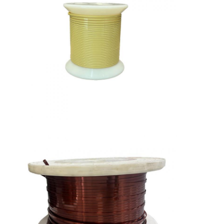
Chi Siamo
Visita alla fabbrica
Controllo di qualità
Contattaci
Notizie
Casi
Chiedi un preventivo
filtro di rame rotondo smaltato
Filati di avvolgimento in rame smaltato