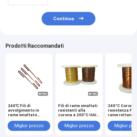
Continua
Prodotti Raccomandati
240℃ Fili di
Fili di rame smaltati
240°C Corona
avvolgimento in
resistenti alla
resistenza Filtr
rame smaltato
corona a 200°C HAIC
rame rettangol
rettangolari HEVW-
in trasformatore per
smaltati HEV
240℃ per una buona
motore di
in trasformato
Miglior prezzo
Miglior prezzo
Miglior pr
resistenza al calore
azionamento per
colore natural
e motori di
colore