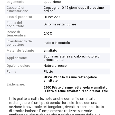
pagamento
spedizione
Capacità di
Consegna 10-15 giorni dopo il prossimo
alimentazione
ordine
Tipo di prodotto
HEVW-220C
Forma del
Di forma rettangolare
conduttore
Indice di
240℃
temperatura
Rivestimento del
nudo o in scatola
conduttore
Materiale isolante
smaltato
Buona resistenza al calore, motore di
Applicazione
azionamento
Opzione colore
Naturale, rosso
Forma
Piatto
HEVW-240 filo di rame rettangolare
smaltato
,
Evidenziare:
240C Filato di rame rettangolare smaltato
,
Filato di rame smaltato di colore naturale
Il filo piatto smaltato, noto anche come filo smaltato
rettangolare, è un tipo di conduttore elettrico con una
sezione trasversale rettangolare, rivestita con uno strato
di smalto isolante.È ampiamente utilizzato in varie
applicazioni elettriche ed elettroniche a causa delle sue