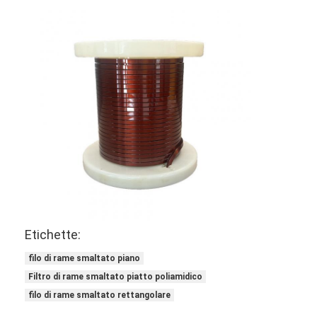
Filati di rame isolati con smalto
Cavi magnetici di smalto
Filtro di rame piatto smaltato
Filati ricoperti di seta
cavo del litz
Cavi magnetici ad alta temperatura
Etichette:
filo di rame smaltato piano
Filtro di rame smaltato piatto poliamidico
filo di rame smaltato rettangolare