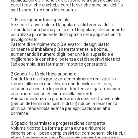
caratteristiche unicheLe caratteristiche principali del filo
piatto smaltato sono le seguenti:
1. Forma geometrica speciale
Sezione trasversale rettangolare: a differenza dei fili
rotondi, ha una forma piatta e rettangolare, che consente
un utilizzo più efficiente dello spazio nelle applicazioni di
avvolgimento.
Fattore di riempimento più elevato: il design piatto
consente di imballare più strettamente le bobine,
aumentando il numero di giri per unità di superficie e
migliorando la densità di potenza dei dispositivi elettrici
(ad esempio, trasformatori, motori,e generatori).
2.Conduttività elettrica superiore
Conduttori di alta purezza: generalmente realizzati in
rame o alluminio con elevata conducibilità elettrica,
riducono al minimo le perdite di potenza e garantiscono
una trasmissione efficiente della corrente.
Bassa resistenza: la grande area di sezione trasversale
(per un determinato calibro di filo) riduce la resistenza
ohmica, rendendola adatta per applicazioni ad alta
corrente.
3.Spazio risparmiato e progettazione compatta
Volume ridotto: La forma piatta aiuta a ridurre le
dimensioni e il peso complessivi dei componenti elettrici, il
che è fondamentale per l'elettronica miniaturizzata e le