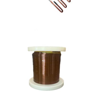
Chi Siamo
Visita alla fabbrica
Controllo di qualità
Contattaci
Notizie
Casi
Chiedi un preventivo
filtro di rame rotondo smaltato
Filati di avvolgimento in rame smaltato