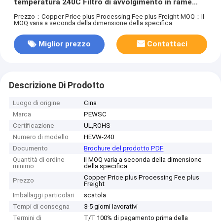
temperatura 240C Filtro di avvolgimento in rame
rettangolare smaltato HEVW-240 con buona
Prezzo：Copper Price plus Processing Fee plus Freight
MOQ：Il
MOQ varia a seconda della dimensione della specifica
resistenza al calore
Miglior prezzo
Contattaci
Descrizione Di Prodotto
Luogo di origine
Cina
Marca
PEWSC
Certificazione
UL,ROHS
Numero di modello
HEVW-240
Documento
Brochure del prodotto PDF
Quantità di ordine
Il MOQ varia a seconda della dimensione
minimo
della specifica
Copper Price plus Processing Fee plus
Prezzo
Freight
Imballaggi particolari
scatola
Tempi di consegna
3-5 giorni lavorativi
Termini di
T/T 100% di pagamento prima della