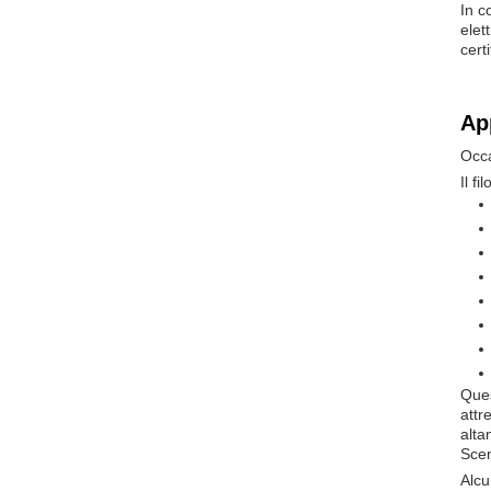
In c
elet
cert
Ap
Occa
Il f
Ques
attr
alta
Scen
Alcu