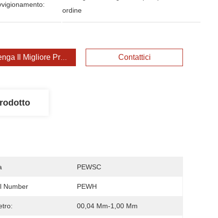
vvigionamento:
ordine
enga Il Migliore Prezzo
Contattici
rodotto
a
PEWSC
l Number
PEWH
tro:
00,04 Mm-1,00 Mm