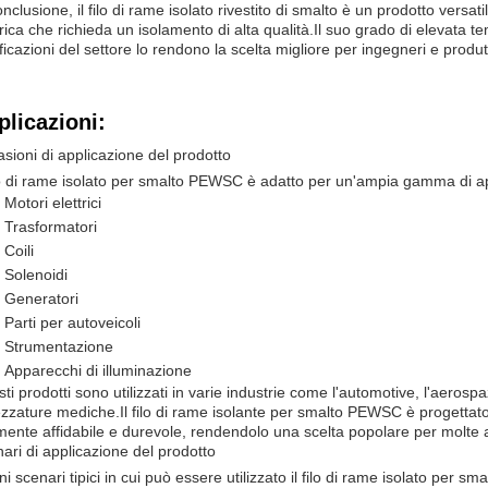
onclusione, il filo di rame isolato rivestito di smalto è un prodotto versa
trica che richieda un isolamento di alta qualità.Il suo grado di elevata 
ificazioni del settore lo rendono la scelta migliore per ingegneri e produtt
plicazioni:
sioni di applicazione del prodotto
ilo di rame isolato per smalto PEWSC è adatto per un'ampia gamma di app
Motori elettrici
Trasformatori
Coili
Solenoidi
Generatori
Parti per autoveicoli
Strumentazione
Apparecchi di illuminazione
ti prodotti sono utilizzati in varie industrie come l'automotive, l'aerosp
ezzature mediche.Il filo di rame isolante per smalto PEWSC è progettato
mente affidabile e durevole, rendendolo una scelta popolare per molte a
ari di applicazione del prodotto
ni scenari tipici in cui può essere utilizzato il filo di rame isolato per 