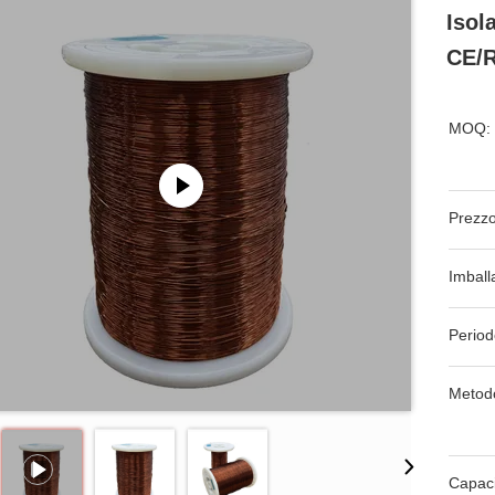
Isol
CE/
MOQ:
Prezzo
Imball
Period
Metod
Capaci