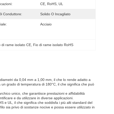
icazioni:
CE, RoHS, UL
Di Conduttore:
Solido O Incagliato
iale:
Acciaio
ro di rame isolato CE
, 
Fio di rame isolato RoHS
i diametri da 0,04 mm a 1,00 mm, il che lo rende adatto a
 ha un grado di temperatura di 180°C, il che significa che può
archico unico, che garantisce prestazioni e affidabilità
tificare e da utilizzare in diverse applicazioni.
 e UL, il che significa che soddisfa i più alti standard del
filo sia privo di sostanze nocive e possa essere utilizzato in