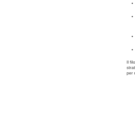
Il f
stra
per 