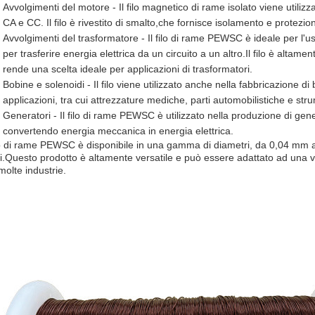
Avvolgimenti del motore - Il filo magnetico di rame isolato viene utilizza
CA e CC. Il filo è rivestito di smalto,che fornisce isolamento e protezion
Avvolgimenti del trasformatore - Il filo di rame PEWSC è ideale per l'us
per trasferire energia elettrica da un circuito a un altro.Il filo è altam
rende una scelta ideale per applicazioni di trasformatori.
Bobine e solenoidi - Il filo viene utilizzato anche nella fabbricazione di 
applicazioni, tra cui attrezzature mediche, parti automobilistiche e st
Generatori - Il filo di rame PEWSC è utilizzato nella produzione di gener
convertendo energia meccanica in energia elettrica.
ilo di rame PEWSC è disponibile in una gamma di diametri, da 0,04 mm a 1
ti.Questo prodotto è altamente versatile e può essere adattato ad una 
molte industrie.