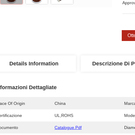
Appro
Ott
Details Information
Descrizione Di P
nformazioni Dettagliate
ace Of Origin
China
Marc
rtificazione
UL,ROHS
Mode
ocumento
Catalogue.pdf
Diame