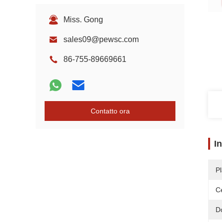
Miss. Gong
sales09@pewsc.com
86-755-89669661
Contatto ora
I
Pl
Ce
D