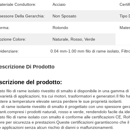
ateriale Conduttore:
Acciaio
Certif
pessore Della Gerarchia:
Non Sposato
Tipo 
orma:
Rotondo
Mater
pzione Colore:
Naturale, Rosso, Verde
idenziare:
0.04 mm-1.00 mm filo di rame isolato
, 
Filt
escrizione Di Prodotto
scrizione del prodotto:
to filo di rame isolato rivestito di smalto è disponibile in una gamma d
varietà di applicazioni, tra cui motori, trasformatori e generatori.Il filo
stere a temperature elevate senza perdere le sue proprietà isolanti.
ilo di rame isolante rivestito di smalto è progettato con uno spessore ger
anti.compresi i prodotti naturali, rosso e verde, rendendolo facile da iden
to filo di rame isolato con smalto è conforme alle certificazioni CE, RoHS
ore per sicurezza e prestazioni.Queste certificazioni garantiscono che il 
e applicazioni senza alcun rischio di danni o malfunzionamenti.