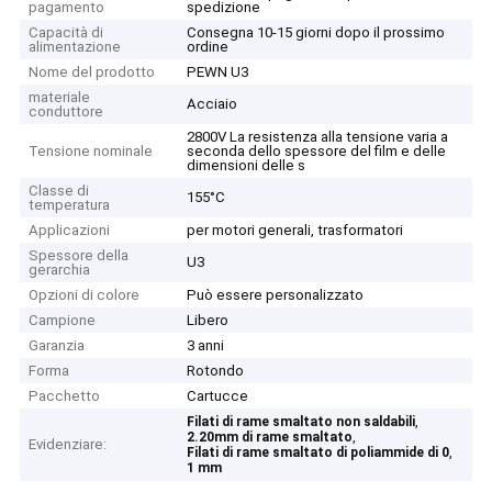
pagamento
spedizione
Capacità di
Consegna 10-15 giorni dopo il prossimo
alimentazione
ordine
Nome del prodotto
PEWN U3
materiale
Acciaio
conduttore
2800V La resistenza alla tensione varia a
Tensione nominale
seconda dello spessore del film e delle
dimensioni delle s
Classe di
155°C
temperatura
Applicazioni
per motori generali, trasformatori
Spessore della
U3
gerarchia
Opzioni di colore
Può essere personalizzato
Campione
Libero
Garanzia
3 anni
Forma
Rotondo
Pacchetto
Cartucce
,
Filati di rame smaltato non saldabili
,
2.20mm di rame smaltato
Evidenziare:
,
Filati di rame smaltato di poliammide di 0
1 mm