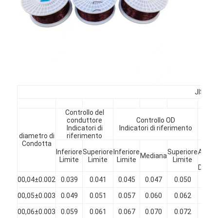
Chi Siamo
Visita alla fabbrica
Controllo di qualità
Contattaci
JIS---3
Notizie
Controllo del
Casi
conduttore
Controllo OD
Sp
Indicatori di
Indicatori di riferimento
diametro di
riferimento
Chiedi un preventivo
Condotta
Min
Inferiore
Superiore
Inferiore
Superiore
Aume
Mediana
Limite
Limite
Limite
Limite
in
Diame
00,04±0.002
0.039
0.041
0.045
0.047
0.050
0.00
filtro di rame rotondo smaltato
00,05±0.003
0.049
0.051
0.057
0.060
0.062
0.00
Filati di avvolgimento in rame smaltato
00,06±0.003
0.059
0.061
0.067
0.070
0.072
0.00