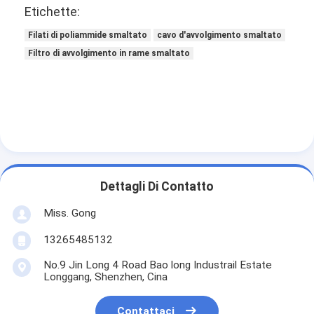
0.45±0.006
0.446
0.452
0.465
0.469
0.475
0.01
Etichette:
0.50±0.006
0.496
0.502
0.517
0.522
0.527
0.01
Filati di poliammide smaltato
cavo d'avvolgimento smaltato
0.55±0.006
0.546
0.552
0.567
0.572
0.577
0.01
Filtro di avvolgimento in rame smaltato
0.60±0.008
0.596
0.602
0.617
0.623
0.628
0.01
Dettagli Di Contatto
Miss. Gong
13265485132
No.9 Jin Long 4 Road Bao long Industrail Estate
Longgang, Shenzhen, Cina
Contattaci