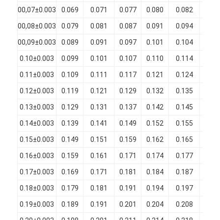
Filati di rame isolati con smalto
00,07±0.003
0.069
0.071
0.077
0.080
0.082
0.00
00,08±0.003
0.079
0.081
0.087
0.091
0.094
0.00
Cavi magnetici di smalto
00,09±0.003
0.089
0.091
0.097
0.101
0.104
0.00
Filtro di rame piatto smaltato
0.10±0.003
0.099
0.101
0.107
0.110
0.114
0.00
Filati ricoperti di seta
0.11±0.003
0.109
0.111
0.117
0.121
0.124
0.00
0.12±0.003
0.119
0.121
0.129
0.132
0.135
0.00
cavo del litz
0.13±0.003
0.129
0.131
0.137
0.142
0.145
0.00
Cavi magnetici ad alta temperatura
0.14±0.003
0.139
0.141
0.149
0.152
0.155
0.00
0.15±0.003
0.149
0.151
0.159
0.162
0.165
0.00
0.16±0.003
0.159
0.161
0.171
0.174
0.177
0.01
0.17±0.003
0.169
0.171
0.181
0.184
0.187
0.01
0.18±0.003
0.179
0.181
0.191
0.194
0.197
0.01
0.19±0.003
0.189
0.191
0.201
0.204
0.208
0.01