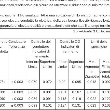
rnazionali,rendendolo più sicuro da utilizzare e riducendo al minimo l'im
onclusione, il filo smaltato HAI è una soluzione di filo elettromagnetico 
a sua elevata conduttività elettrica, della sua buona flessibilità,eccellent
garanzia di elevata qualità e prestazioni elettriche stabili a lungo termin
GB ---Grado 3 Unità: 
metro
Conduttore
Controllo del
Controllo OD
Limiti delle
di
Tolleranza
conduttore
Indicatori di
specifiche
dotta
Indicatori di
riferimento
riferimento
Inferiore
Superiore
Inferiore
Superiore
Min.
Max
Limite
Limite
Limite
Limite
Aumento
Finito
in
diamet
Diametro
total
071
± 0.003
0.070
0.072
0.09
0.095
0.018
0.09
080
± 0.003
0.079
0.081
0.101
0.107
0.020
0.10
090
± 0.003
0.089
0.091
0.113
0.119
0.022
0.12
100
± 0.003
0.099
0.101
0.124
0.131
0.023
0.13