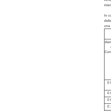
inte
In c
dell
una 
dia
Con
0.
0.
0.
0.