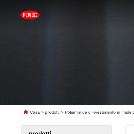
Casa
>
prodotti
>
Poliammide di rivestimento in imide d
prodotti