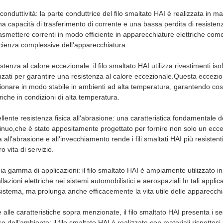
 conduttività: la parte conduttrice del filo smaltato HAI è realizzata in
a capacità di trasferimento di corrente e una bassa perdita di resisten
rasmettere correnti in modo efficiente in apparecchiature elettriche come
ficienza complessive dell'apparecchiatura.
stenza al calore eccezionale: il filo smaltato HAI utilizza rivestimenti i
zati per garantire una resistenza al calore eccezionale.Questa eccezion
ionare in modo stabile in ambienti ad alta temperatura, garantendo così l
triche in condizioni di alta temperatura.
llente resistenza fisica all'abrasione: una caratteristica fondamentale d
inuo,che è stato appositamente progettato per fornire non solo un ecce
ca all'abrasione e all'invecchiamento rende i fili smaltati HAI più resist
ro vita di servizio.
a gamma di applicazioni: il filo smaltato HAI è ampiamente utilizzato in 
allazioni elettriche nei sistemi automobilistici e aerospaziali.In tali appli
sistema, ma prolunga anche efficacemente la vita utile delle apparecchi
e alle caratteristiche sopra menzionate, il filo smaltato HAI presenta i s
o dell'ambiente: il filo smaltato HAI è realizzato con materiali rispetto