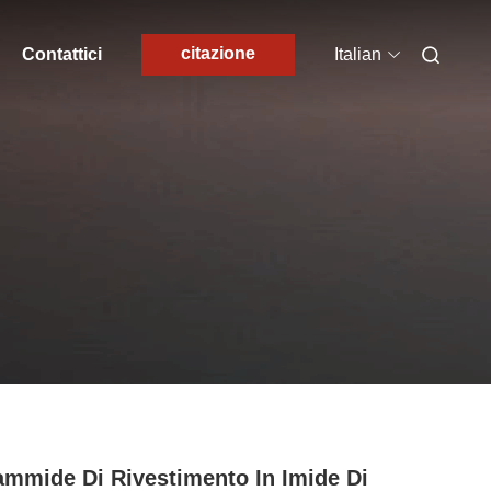
citazione
Contattici
Italian
ammide Di Rivestimento In Imide Di