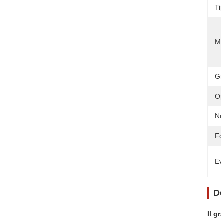
Ti
M
G
O
N
F
Ev
D
Il g