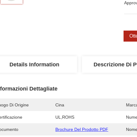
Appro
Ott
Details Information
Descrizione Di P
nformazioni Dettagliate
uogo Di Origine
Cina
Marc
rtificazione
UL,ROHS
Numer
ocumento
Brochure Del Prodotto PDF
Nome 