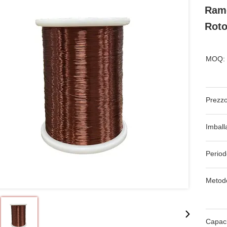
Rame
Roto
MOQ:
Prezzo
Imball
Period
Metod
Capaci