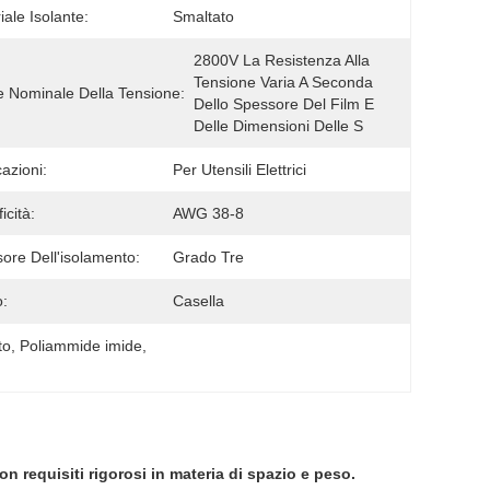
iale Isolante:
Smaltato
2800V La Resistenza Alla 
Tensione Varia A Seconda 
e Nominale Della Tensione:
Dello Spessore Del Film E 
Delle Dimensioni Delle S
cazioni:
Per Utensili Elettrici
icità:
AWG 38-8
ore Dell'isolamento:
Grado Tre
:
Casella
to
, 
Poliammide imide
, 
con requisiti rigorosi in materia di spazio e peso.