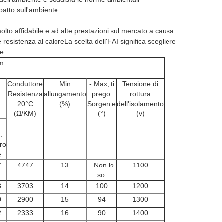
patto sull'ambiente.
molto affidabile e ad alte prestazioni sul mercato a causa
e resistenza al caloreLa scelta dell'HAI significa scegliere
e.
mm
Conduttore
Min
- Max, ti
Tensione di
Resistenza
allungamento
prego.
rottura
20°C
(%)
Sorgente
dell'isolamento
(Ω/KM)
(°)
(v)
.
.
ro
e
7
4747
13
- Non lo
1100
so.
8
3703
14
100
1200
0
2900
15
94
1300
2
2333
16
90
1400