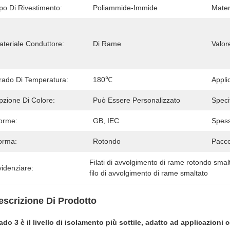
po Di Rivestimento:
Poliammide-Immide
Mater
ateriale Conduttore:
Di Rame
Valor
rado Di Temperatura:
180℃
Appli
pzione Di Colore:
Può Essere Personalizzato
Specif
orme:
GB, IEC
Spess
orma:
Rotondo
Pacco
Filati di avvolgimento di rame rotondo smal
idenziare:
filo di avvolgimento di rame smaltato
escrizione Di Prodotto
rado 3 è il livello di isolamento più sottile, adatto ad applicazioni 