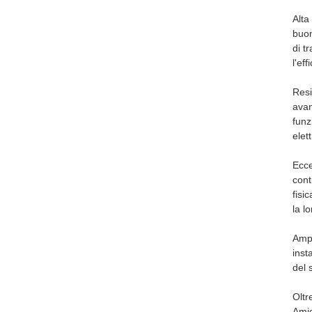
Alta
buon
di t
l'ef
Resi
avan
funz
elet
Ecce
cont
fisi
la lo
Ampi
inst
del 
Oltr
Amic