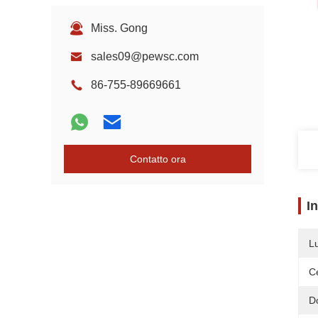
Miss. Gong
sales09@pewsc.com
86-755-89669661
Contatto ora
I
L
Ce
D