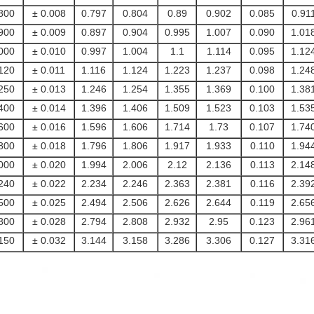
800
± 0.008
0.797
0.804
0.89
0.902
0.085
0.91
900
± 0.009
0.897
0.904
0.995
1.007
0.090
1.01
000
± 0.010
0.997
1.004
1.1
1.114
0.095
1.12
120
± 0.011
1.116
1.124
1.223
1.237
0.098
1.24
250
± 0.013
1.246
1.254
1.355
1.369
0.100
1.38
400
± 0.014
1.396
1.406
1.509
1.523
0.103
1.53
600
± 0.016
1.596
1.606
1.714
1.73
0.107
1.74
800
± 0.018
1.796
1.806
1.917
1.933
0.110
1.94
000
± 0.020
1.994
2.006
2.12
2.136
0.113
2.14
240
± 0.022
2.234
2.246
2.363
2.381
0.116
2.39
500
± 0.025
2.494
2.506
2.626
2.644
0.119
2.65
800
± 0.028
2.794
2.808
2.932
2.95
0.123
2.96
150
± 0.032
3.144
3.158
3.286
3.306
0.127
3.31