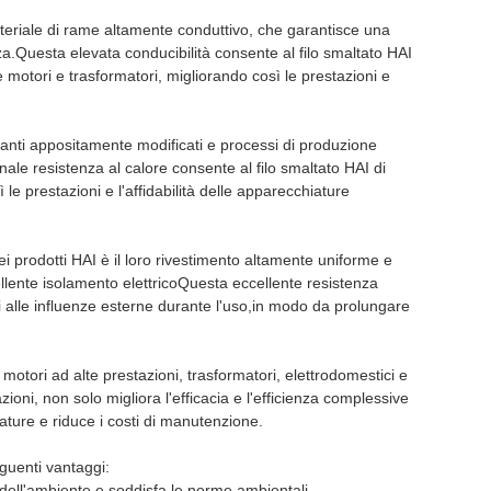
 materiale di rame altamente conduttivo, che garantisce una
za.Questa elevata conducibilità consente al filo smaltato HAI
 motori e trasformatori, migliorando così le prestazioni e
solanti appositamente modificati e processi di produzione
ale resistenza al calore consente al filo smaltato HAI di
e prestazioni e l'affidabilità delle apparecchiature
ei prodotti HAI è il loro rivestimento altamente uniforme e
llente isolamento elettricoQuesta eccellente resistenza
enti alle influenze esterne durante l'uso,in modo da prolungare
motori ad alte prestazioni, trasformatori, elettrodomestici e
cazioni, non solo migliora l'efficacia e l'efficienza complessive
ature e riduce i costi di manutenzione.
eguenti vantaggi:
si dell'ambiente e soddisfa le norme ambientali