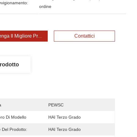
vvigionamento:
ordine
enga Il Migliore Prezzo
Contattici
rodotto
a
PEWSC
o Di Modello
HAI Terzo Grado
Del Prodotto:
HAI Terzo Grado