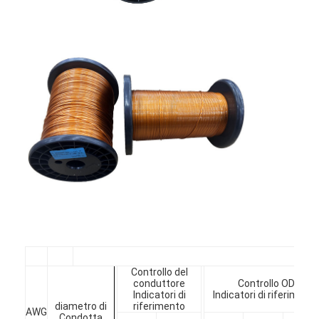
Chi Siamo
Visita alla fabbrica
Controllo di qualità
Contattaci
Notizie
Casi
Chiedi un preventivo
filtro di rame rotondo smaltato
Controllo del
conduttore
Controllo OD
Indicatori di
Indicatori di riferiment
Filati di avvolgimento in rame smaltato
diametro di
riferimento
AWG
Condotta