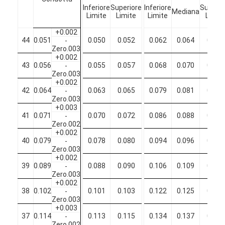
Filati di rame isolati con smalto
Inferiore
Superiore
Inferiore
Superio
Mediana
Limite
Limite
Limite
Limit
Cavi magnetici di smalto
+0.002
44
0.051
0.050
0.052
0.062
0.064
0.066
-
Zero.003
Filtro di rame piatto smaltato
+0.002
43
0.056
0.055
0.057
0.068
0.070
0.072
-
Filati ricoperti di seta
Zero.003
+0.002
42
0.064
0.063
0.065
0.079
0.081
0.083
-
cavo del litz
Zero.003
+0.003
41
0.071
0.070
0.072
0.086
0.088
0.090
-
Cavi magnetici ad alta temperatura
Zero.002
+0.002
40
0.079
0.078
0.080
0.094
0.096
0.098
-
Zero.003
+0.002
39
0.089
0.088
0.090
0.106
0.109
0.112
-
Zero.003
+0.002
38
0.102
0.101
0.103
0.122
0.125
0.128
-
Zero.003
+0.003
37
0.114
0.113
0.115
0.134
0.137
0.140
-
Zero.002