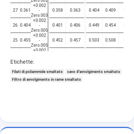
Zero.002
+0.002
27
0.361
0.358
0.363
0.404
0.409
0.414
-
Zero.003
+0.002
26
0.404
0.401
0.406
0.449
0.454
0.459
-
Zero.005
+0.002
25
0.455
0.452
0.457
0.503
0.508
0.513
-
Zero.005
+0.002
24
0.511
0.507
0.513
0.561
0.566
0.571
-
Zero.006
Etichette:
+0.003
23
0.574
0.570
0.576
0.627
0.632
0.637
-
Filati di poliammide smaltato
cavo d'avvolgimento smaltato
Zero.005
Filtro di avvolgimento in rame smaltato
+0.002
22
0.643
0.639
0.645
0.698
0.703
0.708
-
Zero.008
+0.002
21
0.724
0.720
0.726
0.782
0.788
0.794
-
Zero.008
+0.005
20
0.813
0.808
0.816
0.877
0.883
0.889
-
Zero.008
+0.005
19
0.912
0.907
0.915
0.979
0.985
0.991
-