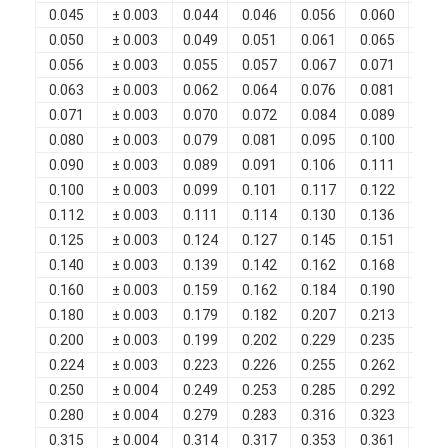
Filati di rame isolati con smalto
0.045
± 0.003
0.044
0.046
0.056
0.060
0.0
0.050
± 0.003
0.049
0.051
0.061
0.065
0.0
Cavi magnetici di smalto
0.056
± 0.003
0.055
0.057
0.067
0.071
0.0
0.063
± 0.003
0.062
0.064
0.076
0.081
0.0
Filtro di rame piatto smaltato
0.071
± 0.003
0.070
0.072
0.084
0.089
0.0
0.080
± 0.003
0.079
0.081
0.095
0.100
0.0
Filati ricoperti di seta
0.090
± 0.003
0.089
0.091
0.106
0.111
0.0
cavo del litz
0.100
± 0.003
0.099
0.101
0.117
0.122
0.0
0.112
± 0.003
0.111
0.114
0.130
0.136
0.0
Cavi magnetici ad alta temperatura
0.125
± 0.003
0.124
0.127
0.145
0.151
0.0
0.140
± 0.003
0.139
0.142
0.162
0.168
0.0
0.160
± 0.003
0.159
0.162
0.184
0.190
0.0
0.180
± 0.003
0.179
0.182
0.207
0.213
0.0
0.200
± 0.003
0.199
0.202
0.229
0.235
0.0
0.224
± 0.003
0.223
0.226
0.255
0.262
0.0
0.250
± 0.004
0.249
0.253
0.285
0.292
0.0
0.280
± 0.004
0.279
0.283
0.316
0.323
0.0
0.315
± 0.004
0.314
0.317
0.353
0.361
0.0