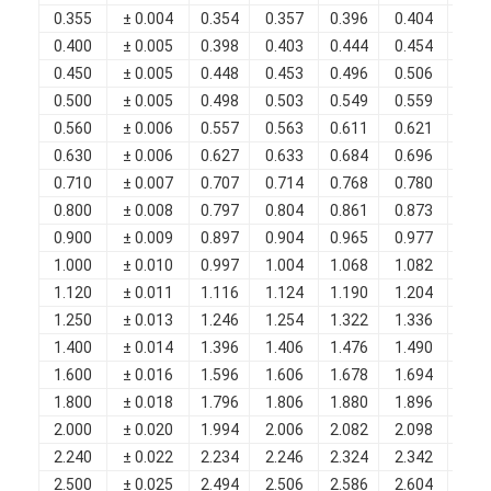
0.355
± 0.004
0.354
0.357
0.396
0.404
0.0
0.400
± 0.005
0.398
0.403
0.444
0.454
0.0
0.450
± 0.005
0.448
0.453
0.496
0.506
0.0
0.500
± 0.005
0.498
0.503
0.549
0.559
0.0
0.560
± 0.006
0.557
0.563
0.611
0.621
0.0
0.630
± 0.006
0.627
0.633
0.684
0.696
0.0
0.710
± 0.007
0.707
0.714
0.768
0.780
0.0
0.800
± 0.008
0.797
0.804
0.861
0.873
0.0
0.900
± 0.009
0.897
0.904
0.965
0.977
0.0
1.000
± 0.010
0.997
1.004
1.068
1.082
0.0
1.120
± 0.011
1.116
1.124
1.190
1.204
0.0
1.250
± 0.013
1.246
1.254
1.322
1.336
0.0
1.400
± 0.014
1.396
1.406
1.476
1.490
0.0
1.600
± 0.016
1.596
1.606
1.678
1.694
0.0
1.800
± 0.018
1.796
1.806
1.880
1.896
0.0
2.000
± 0.020
1.994
2.006
2.082
2.098
0.0
2.240
± 0.022
2.234
2.246
2.324
2.342
0.0
2.500
± 0.025
2.494
2.506
2.586
2.604
0.0