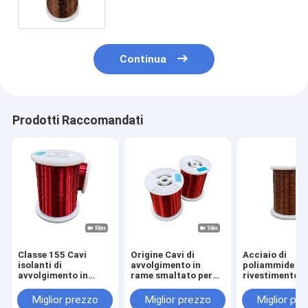
Per motore generale
Continua
Prodotti Raccomandati
Classe 155 Cavi
Origine Cavi di
Acciaio di
isolanti di
avvolgimento in
poliammide di
avvolgimento in
rame smaltato per
rivestimento i
rame per
alta tensione fino a
smaltato 0,10
apparecchiature
2800V
3,2 mm RoHS
Miglior prezzo
Miglior prezzo
Miglior pr
elettriche fino a una
approvato