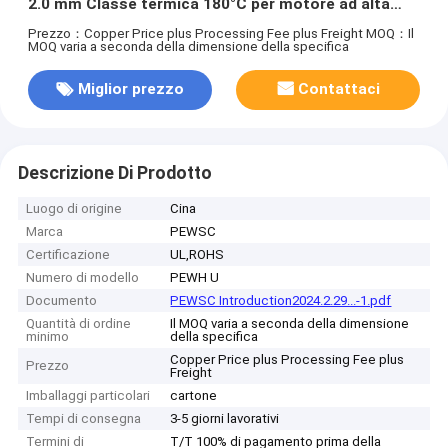
2.0 mm Classe termica 180°C per motore ad alta
temperatura
Prezzo：Copper Price plus Processing Fee plus Freight
MOQ：Il
MOQ varia a seconda della dimensione della specifica
Miglior prezzo
Contattaci
Descrizione Di Prodotto
Luogo di origine
Cina
Marca
PEWSC
Certificazione
UL,ROHS
Numero di modello
PEWH U
Documento
PEWSC Introduction2024.2.29...-1.pdf
Quantità di ordine
Il MOQ varia a seconda della dimensione
minimo
della specifica
Copper Price plus Processing Fee plus
Prezzo
Freight
Imballaggi particolari
cartone
Tempi di consegna
3-5 giorni lavorativi
Termini di
T/T 100% di pagamento prima della