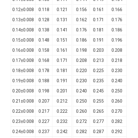
Filati di rame isolati con smalto
0.12±0.008
0.118
0.121
0.156
0.161
0.166
0
Cavi magnetici di smalto
0.13±0.008
0.128
0.131
0.162
0.171
0.176
0
0.14±0.008
0.138
0.141
0.176
0.181
0.186
0
Filtro di rame piatto smaltato
0.15±0.008
0.148
0.151
0.186
0.191
0.196
0
Filati ricoperti di seta
0.16±0.008
0.158
0.161
0.198
0.203
0.208
0
cavo del litz
0.17±0.008
0.168
0.171
0.208
0.213
0.218
0
0.18±0.008
0.178
0.181
0.220
0.225
0.230
0
Cavi magnetici ad alta temperatura
0.19±0.008
0.188
0.191
0.230
0.235
0.240
0
0.20±0.008
0.198
0.201
0.240
0.245
0.250
0
0.21±0.008
0.207
0.212
0.250
0.255
0.260
0
0.22±0.008
0.217
0.222
0.260
0.265
0.270
0
0.23±0.008
0.227
0.232
0.272
0.277
0.282
0
0.24±0.008
0.237
0.242
0.282
0.287
0.292
0