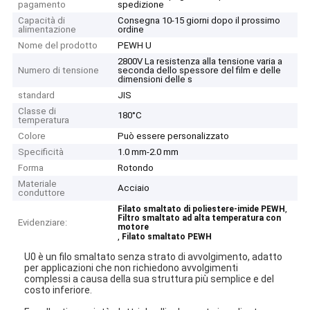
pagamento
spedizione
Capacità di
Consegna 10-15 giorni dopo il prossimo
alimentazione
ordine
Nome del prodotto
PEWH U
2800V La resistenza alla tensione varia a
Numero di tensione
seconda dello spessore del film e delle
dimensioni delle s
standard
JIS
Classe di
180°C
temperatura
Colore
Può essere personalizzato
Specificità
1.0 mm-2.0 mm
Forma
Rotondo
Materiale
Acciaio
conduttore
,
Filato smaltato di poliestere-imide PEWH
Filtro smaltato ad alta temperatura con
Evidenziare:
motore
,
Filato smaltato PEWH
U0 è un filo smaltato senza strato di avvolgimento, adatto
per applicazioni che non richiedono avvolgimenti
complessi a causa della sua struttura più semplice e del
costo inferiore.