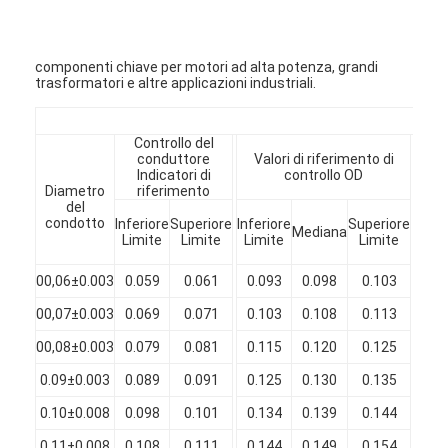
Chi Siamo
Visita alla fabbrica
componenti chiave per motori ad alta potenza, grandi
trasformatori e altre applicazioni industriali.
Controllo di qualità
JIS
Controllo del
Contattaci
conduttore
Valori di riferimento di
Limi
Indicatori di
controllo OD
Diametro
riferimento
Notizie
del
Min.
condotto
Inferiore
Superiore
Inferiore
Superiore
Mediana
di 
Casi
Limite
Limite
Limite
Limite
00,06±0.003
0.059
0.061
0.093
0.098
0.103
0
Chiedi un preventivo
00,07±0.003
0.069
0.071
0.103
0.108
0.113
0
00,08±0.003
0.079
0.081
0.115
0.120
0.125
0
filtro di rame rotondo smaltato
0.09±0.003
0.089
0.091
0.125
0.130
0.135
0
0.10±0.008
0.098
0.101
0.134
0.139
0.144
0
Filati di avvolgimento in rame smaltato
0.11±0.008
0.108
0.111
0.144
0.149
0.154
0