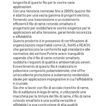
longevità di questo filo per le vostre varie
applicazioni.
Con una tensione nominale fino a 2800V, questo filo
è adatto per una vasta gamma di progetti elettrici,
fornendo una trasmissione e un isolamento
efficienti.Il filo di rame rotondo smaltato è
progettato per soddisfare le vostre esigenze per le
applicazioni ad alta tensione, garantendo sicurezza
e affidabilità.
Questo prodotto è in possesso di certificazioni di
organizzazioni rispettabili come UL, RoHS e REACH,
che garantiscono la conformità agli standard e alle
normative del settore.Potete avere tranquillità
sapendo che il filo di rame rotondo smaltato
soddisfa i requisiti di qualità e ambientali più severi.
Il rivestimento di questo filo è realizzato in
poliestere composito poliamideimide, che offre
un'eccellente protezione e isolamento.rendendolo
ideale per applicazioni impegnative in cui l'affidabilità
è cruciale.
Sia che si lavori con filo di acciaio rivestito di rame,
filo di saldatura in lega di rame, o utilizzando una
macchina per la tintura del filo di rame, il filo di rame
rotondo smaltato è una scelta versatile e
affidabile.La sua costruzione di alta qualità