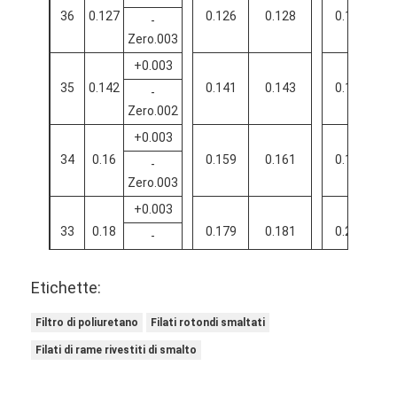
36
0.127
0.126
0.128
0.149
-
Zero.003
+0.003
35
0.142
0.141
0.143
0.167
-
Zero.002
+0.003
34
0.16
0.159
0.161
0.185
-
Zero.003
+0.003
33
0.18
0.179
0.181
0.207
-
Zero.002
+0.003
Etichette:
32
0.203
0.202
0.205
0.233
-
Filtro di poliuretano
Filati rotondi smaltati
Zero.002
Filati di rame rivestiti di smalto
+0.003
31
0.226
0.225
0.228
0.258
-