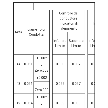
Controllo del
conduttore
Con
Indicatori di
Indicatori
riferimento
diametro di
AWG
Condotta
Inferiore
Superiore
Inferiore
Me
Limite
Limite
Limite
+0.002
44
0.051
0.050
0.052
0.062
-
Zero.003
+0.002
43
0.056
0.055
0.057
0.068
-
Zero.003
+0.002
42
0.064
0.063
0.065
0.079
-