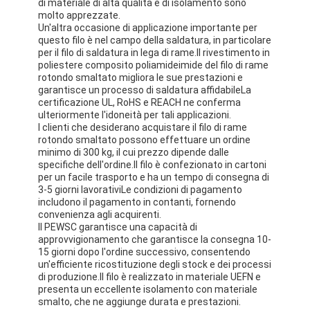
di materiale di alta qualità e di isolamento sono
Chi Siamo
molto apprezzate.
Un'altra occasione di applicazione importante per
questo filo è nel campo della saldatura, in particolare
Visita alla fabbrica
per il filo di saldatura in lega di rame.Il rivestimento in
poliestere composito poliamideimide del filo di rame
Controllo di qualità
rotondo smaltato migliora le sue prestazioni e
garantisce un processo di saldatura affidabileLa
certificazione UL, RoHS e REACH ne conferma
Contattaci
ulteriormente l'idoneità per tali applicazioni.
I clienti che desiderano acquistare il filo di rame
Notizie
rotondo smaltato possono effettuare un ordine
minimo di 300 kg, il cui prezzo dipende dalle
specifiche dell'ordine.Il filo è confezionato in cartoni
Casi
per un facile trasporto e ha un tempo di consegna di
3-5 giorni lavorativiLe condizioni di pagamento
Chiedi un preventivo
includono il pagamento in contanti, fornendo
convenienza agli acquirenti.
Il PEWSC garantisce una capacità di
approvvigionamento che garantisce la consegna 10-
15 giorni dopo l'ordine successivo, consentendo
filtro di rame rotondo smaltato
un'efficiente ricostituzione degli stock e dei processi
di produzione.Il filo è realizzato in materiale UEFN e
Filati di avvolgimento in rame smaltato
presenta un eccellente isolamento con materiale
smalto, che ne aggiunge durata e prestazioni.