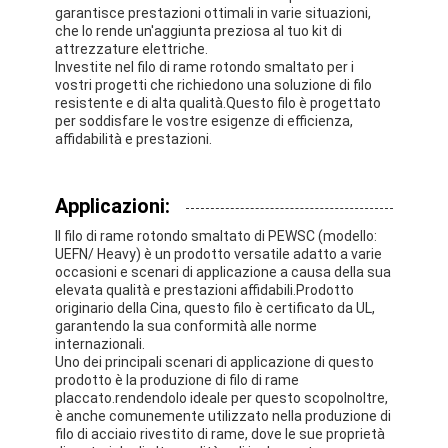
garantisce prestazioni ottimali in varie situazioni,
che lo rende un'aggiunta preziosa al tuo kit di
attrezzature elettriche.
Investite nel filo di rame rotondo smaltato per i
vostri progetti che richiedono una soluzione di filo
resistente e di alta qualità.Questo filo è progettato
per soddisfare le vostre esigenze di efficienza,
affidabilità e prestazioni.
Applicazioni:
Il filo di rame rotondo smaltato di PEWSC (modello:
UEFN/ Heavy) è un prodotto versatile adatto a varie
occasioni e scenari di applicazione a causa della sua
elevata qualità e prestazioni affidabili.Prodotto
originario della Cina, questo filo è certificato da UL,
garantendo la sua conformità alle norme
Casa.
internazionali.
Uno dei principali scenari di applicazione di questo
Prodotti
prodotto è la produzione di filo di rame
placcato.rendendolo ideale per questo scopoInoltre,
è anche comunemente utilizzato nella produzione di
Spettacolo VR
filo di acciaio rivestito di rame, dove le sue proprietà