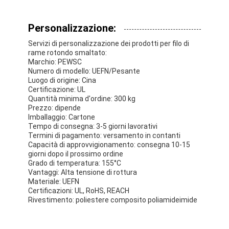
Filati di rame isolati con smalto
Personalizzazione:
Cavi magnetici di smalto
Servizi di personalizzazione dei prodotti per filo di
Filtro di rame piatto smaltato
rame rotondo smaltato:
Marchio: PEWSC
Numero di modello: UEFN/Pesante
Filati ricoperti di seta
Luogo di origine: Cina
Certificazione: UL
cavo del litz
Quantità minima d'ordine: 300 kg
Prezzo: dipende
Imballaggio: Cartone
Cavi magnetici ad alta temperatura
Tempo di consegna: 3-5 giorni lavorativi
Termini di pagamento: versamento in contanti
Capacità di approvvigionamento: consegna 10-15
giorni dopo il prossimo ordine
Grado di temperatura: 155°C
Vantaggi: Alta tensione di rottura
Materiale: UEFN
Certificazioni: UL, RoHS, REACH
Rivestimento: poliestere composito poliamideimide