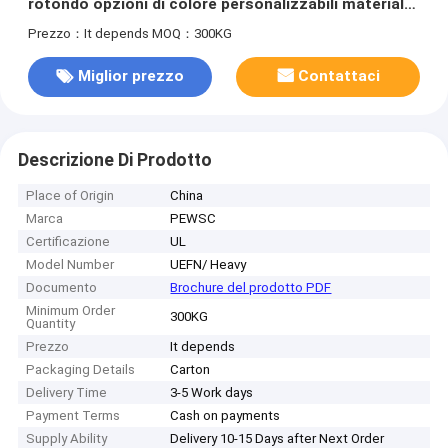
rotondo opzioni di colore personalizzabili materiale
isolante smalto
Prezzo：It depends
MOQ：300KG
Miglior prezzo
Contattaci
Descrizione Di Prodotto
Place of Origin
China
Marca
PEWSC
Certificazione
UL
Model Number
UEFN/ Heavy
Documento
Brochure del prodotto PDF
Minimum Order
300KG
Quantity
Prezzo
It depends
Packaging Details
Carton
Delivery Time
3-5 Work days
Payment Terms
Cash on payments
Supply Ability
Delivery 10-15 Days after Next Order