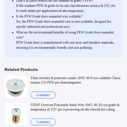
Qual è la classe termica del filo smaltato di grado 3 PEW?
Il filo smaltato PEW di grado tre ha una classificazione termica di 155, che
lo rende adatto per applicazioni ad alta temperatura.
Is the PEW Grade three enameled wire weldable?
No, the PEW Grade three enameled wire is non-weldable, designed for
specific industrial and professional uses.
What are the environmental benefits of using PEW Grade three enameled
wire?
PEW Grade three is manufactured with non-toxic and harmless materials,
ensuring it is environmentally friendly and non-polluting.
Related Products
Filato rivestito di poliestere smalto AWG 40-8 non saldabile Classe
termica 155 PEW per elettromagnetici
Contattaci
UEWF Overcoat Polyamide Imide Wire AWG 46-10 con grado di
temperatura di 155° per il precessing ad alta velocità del coiling
Contattaci