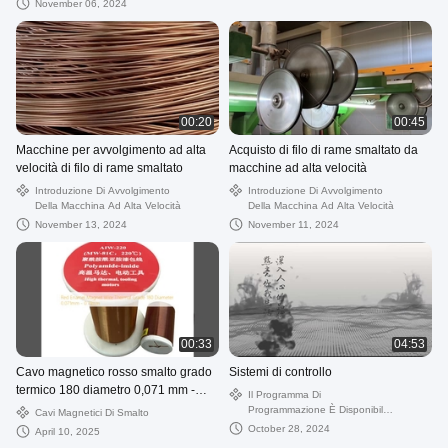
November 06, 2024
00:20
00:45
Macchine per avvolgimento ad alta
Acquisto di filo di rame smaltato da
velocità di filo di rame smaltato
macchine ad alta velocità
Introduzione Di Avvolgimento
Introduzione Di Avvolgimento
Della Macchina Ad Alta Velocità
Della Macchina Ad Alta Velocità
November 13, 2024
November 11, 2024
00:33
04:53
Cavo magnetico rosso smalto grado
Sistemi di controllo
termico 180 diametro 0,071 mm -
Il Programma Di
0,71 mm
Programmazione È Disponibile
Cavi Magnetici Di Smalto
Su:
October 28, 2024
April 10, 2025