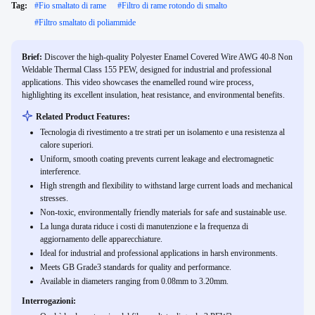
Tag:
#
Fio smaltato di rame
#
Filtro di rame rotondo di smalto
#
Filtro smaltato di poliammide
Brief:
Discover the high-quality Polyester Enamel Covered Wire AWG 40-8 Non
Weldable Thermal Class 155 PEW, designed for industrial and professional
applications. This video showcases the enamelled round wire process,
highlighting its excellent insulation, heat resistance, and environmental benefits.
Related Product Features:
Tecnologia di rivestimento a tre strati per un isolamento e una resistenza al
calore superiori.
Uniform, smooth coating prevents current leakage and electromagnetic
interference.
High strength and flexibility to withstand large current loads and mechanical
stresses.
Non-toxic, environmentally friendly materials for safe and sustainable use.
La lunga durata riduce i costi di manutenzione e la frequenza di
aggiornamento delle apparecchiature.
Ideal for industrial and professional applications in harsh environments.
Meets GB Grade3 standards for quality and performance.
Available in diameters ranging from 0.08mm to 3.20mm.
Interrogazioni: