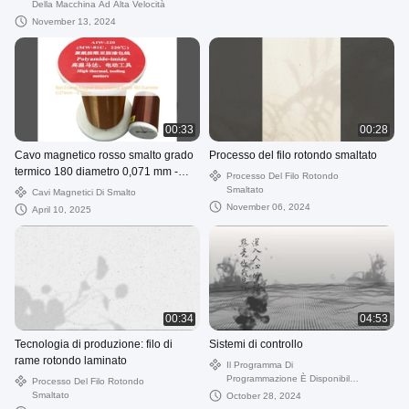
Della Macchina Ad Alta Velocità
November 13, 2024
00:33
00:28
Cavo magnetico rosso smalto grado
Processo del filo rotondo smaltato
termico 180 diametro 0,071 mm -
Processo Del Filo Rotondo
0,71 mm
Smaltato
Cavi Magnetici Di Smalto
November 06, 2024
April 10, 2025
00:34
04:53
Tecnologia di produzione: filo di
Sistemi di controllo
rame rotondo laminato
Il Programma Di
Programmazione È Disponibile
Processo Del Filo Rotondo
Su:
Smaltato
October 28, 2024