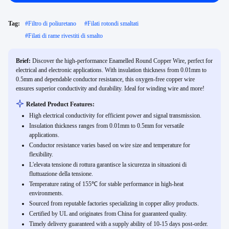
Tag:
#
Filtro di poliuretano
#
Filati rotondi smaltati
#
Filati di rame rivestiti di smalto
Brief:
Discover the high-performance Enamelled Round Copper Wire, perfect for
electrical and electronic applications. With insulation thickness from 0.01mm to
0.5mm and dependable conductor resistance, this oxygen-free copper wire
ensures superior conductivity and durability. Ideal for winding wire and more!
Related Product Features:
High electrical conductivity for efficient power and signal transmission.
Insulation thickness ranges from 0.01mm to 0.5mm for versatile
applications.
Conductor resistance varies based on wire size and temperature for
flexibility.
L'elevata tensione di rottura garantisce la sicurezza in situazioni di
fluttuazione della tensione.
Temperature rating of 155℃ for stable performance in high-heat
environments.
Sourced from reputable factories specializing in copper alloy products.
Certified by UL and originates from China for guaranteed quality.
Timely delivery guaranteed with a supply ability of 10-15 days post-order.