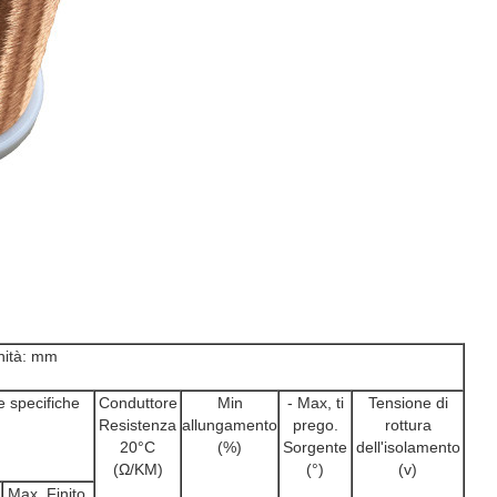
nità: mm
le specifiche
Conduttore
Min
- Max, ti
Tensione di
Resistenza
allungamento
prego.
rottura
20°C
(%)
Sorgente
dell'isolamento
(Ω/KM)
(°)
(v)
Max. Finito.