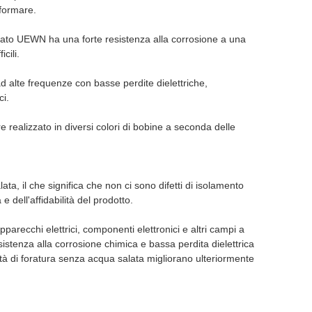
eformare.
altato UEWN ha una forte resistenza alla corrosione a una
cili.
ad alte frequenze con basse perdite dielettriche,
ci.
e realizzato in diversi colori di bobine a seconda delle
ta, il che significa che non ci sono difetti di isolamento
e dell'affidabilità del prodotto.
parecchi elettrici, componenti elettronici e altri campi a
istenza alla corrosione chimica e bassa perdita dielettrica
ietà di foratura senza acqua salata migliorano ulteriormente