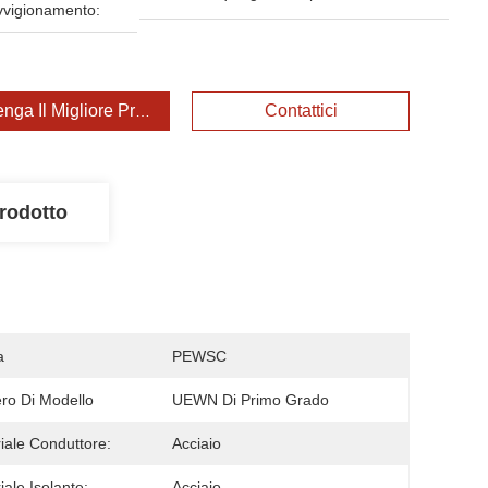
vvigionamento:
enga Il Migliore Prezzo
Contattici
rodotto
a
PEWSC
o Di Modello
UEWN Di Primo Grado
iale Conduttore:
Acciaio
iale Isolante:
Acciaio