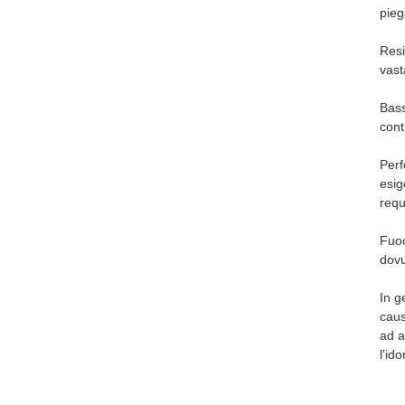
pieg
Resi
vast
Bass
cont
Perf
esig
requi
Fuoc
dovu
In g
caus
ad a
l'ido