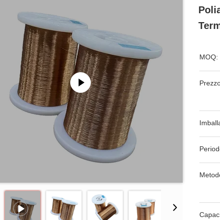
Poli
Term
MOQ:
Prezzo
Imball
Period
Metod
Capaci