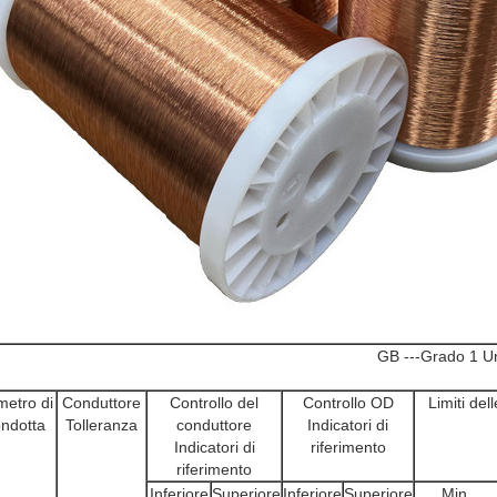
GB ---Grado 1 U
metro di
Conduttore
Controllo del
Controllo OD
Limiti del
ndotta
Tolleranza
conduttore
Indicatori di
Indicatori di
riferimento
riferimento
Inferiore
Superiore
Inferiore
Superiore
Min.