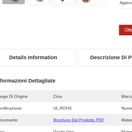
Appro
Ott
Details Information
Descrizione Di P
nformazioni Dettagliate
uogo Di Origine
Cina
Marc
rtificazione
UL,ROHS
Numer
ocumento
Brochure Del Prodotto PDF
Mater
po:
Grado Uno
Mater