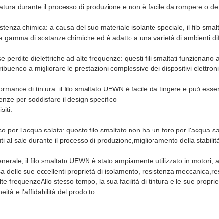
atura durante il processo di produzione e non è facile da rompere o d
stenza chimica: a causa del suo materiale isolante speciale, il filo sm
a gamma di sostanze chimiche ed è adatto a una varietà di ambienti diffi
e perdite dielettriche ad alte frequenze: questi fili smaltati funzionano 
ribuendo a migliorare le prestazioni complessive dei dispositivi elettroni
ormance di tintura: il filo smaltato UEWN è facile da tingere e può esser
enze per soddisfare il design specifico
siti.
o per l'acqua salata: questo filo smaltato non ha un foro per l'acqua sala
ti al sale durante il processo di produzione,miglioramento della stabilità 
enerale, il filo smaltato UEWN è stato ampiamente utilizzato in motori, ap
a delle sue eccellenti proprietà di isolamento, resistenza meccanica,res
lte frequenzeAllo stesso tempo, la sua facilità di tintura e le sue propr
neità e l'affidabilità del prodotto.