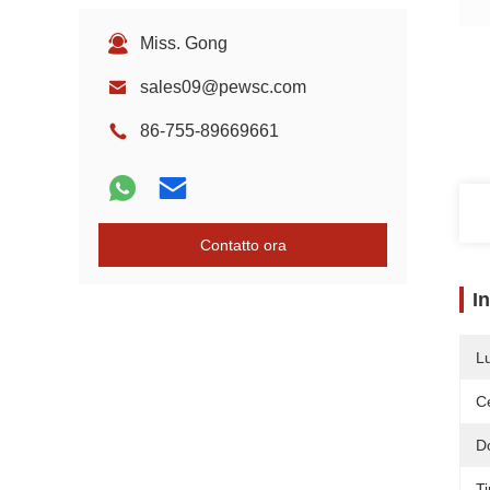
Miss. Gong
sales09@pewsc.com
86-755-89669661
Contatto ora
I
L
Ce
D
Ti