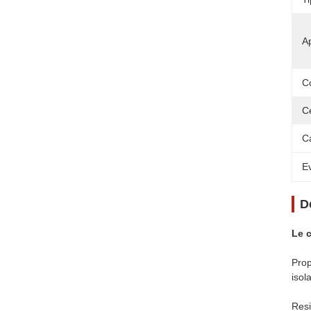
Ap
C
Ce
C
Ev
D
Le c
Prop
isol
Resi