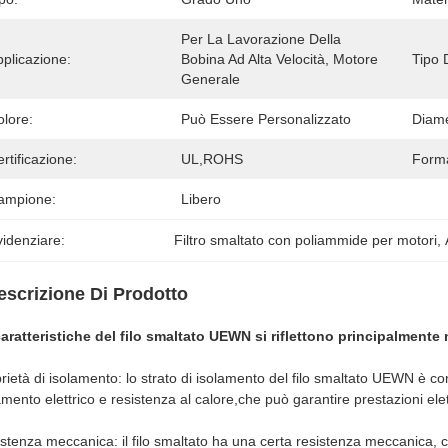
Per La Lavorazione Della 
plicazione:
Bobina Ad Alta Velocità, Motore 
Tipo 
Generale
olore:
Può Essere Personalizzato
Diame
rtificazione:
UL,ROHS
Form
ampione:
Libero
idenziare:
Filtro smaltato con poliammide per motori
, 
escrizione Di Prodotto
aratteristiche del filo smaltato UEWN si riflettono principalmente 
rietà di isolamento: lo strato di isolamento del filo smaltato UEWN è c
amento elettrico e resistenza al calore,che può garantire prestazioni elet
stenza meccanica: il filo smaltato ha una certa resistenza meccanica, c