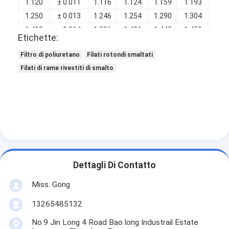
1.120
± 0.011
1.116
1.124
1.159
1.193
0.0
1.250
± 0.013
1.246
1.254
1.290
1.304
0.0
1.400
± 0.014
1.396
1.406
1.443
1.458
0.0
Etichette:
1.600
± 0.016
1.596
1.606
1.645
1.660
0.0
Filtro di poliuretano
Filati rotondi smaltati
Filati di rame rivestiti di smalto
Dettagli Di Contatto
Miss. Gong
13265485132
No.9 Jin Long 4 Road Bao long Industrail Estate