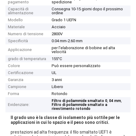
pagamento
spedizione
Capacità di
Consegna 10-15 giorni dopo il prossimo
alimentazione
ordine
Modello
Grado 1 UEFN
Materiale
Acciaio
Numero di tensione
2800V
Specificità
0.04 mm-2.60 mm
per l'elaborazione di bobine ad alta
Applicazione
velocità
grado di temperatura
155°C
Colore
Può essere personalizzato
Certificazione
UL
Garanzia
3 anni
Campione
Libero
Forma
Rotondo
,
,
Filtro di poliammide smaltato 0
04 mm
Evidenziare:
Filtro di poliammide smaltato a
rivestimento rotondo
Il grado uno è la classe di isolamento più sottile per le
applicazioni in cui lo spazio e il peso sono critici.
prestazioni ad alta frequenza: il filo smaltato UEF1 è