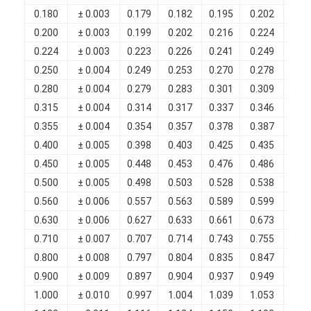
Filati di rame isolati con smalto
0.180
± 0.003
0.179
0.182
0.195
0.202
0.0
0.200
± 0.003
0.199
0.202
0.216
0.224
0.0
Cavi magnetici di smalto
0.224
± 0.003
0.223
0.226
0.241
0.249
0.0
Filtro di rame piatto smaltato
0.250
± 0.004
0.249
0.253
0.270
0.278
0.0
0.280
± 0.004
0.279
0.283
0.301
0.309
0.0
Filati ricoperti di seta
0.315
± 0.004
0.314
0.317
0.337
0.346
0.0
0.355
± 0.004
0.354
0.357
0.378
0.387
0.0
cavo del litz
0.400
± 0.005
0.398
0.403
0.425
0.435
0.0
Cavi magnetici ad alta temperatura
0.450
± 0.005
0.448
0.453
0.476
0.486
0.0
0.500
± 0.005
0.498
0.503
0.528
0.538
0.0
0.560
± 0.006
0.557
0.563
0.589
0.599
0.0
0.630
± 0.006
0.627
0.633
0.661
0.673
0.0
0.710
± 0.007
0.707
0.714
0.743
0.755
0.0
0.800
± 0.008
0.797
0.804
0.835
0.847
0.0
0.900
± 0.009
0.897
0.904
0.937
0.949
0.0
1.000
± 0.010
0.997
1.004
1.039
1.053
0.0