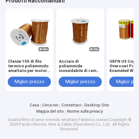
Prodotti Raccomandati
Classe 155 di filo
Acciaio di
UEFN U3 Copp
termico poliammido
poliammide
Overcoat Poly
smaltato per motori
inossidabile di rame
Enameled Wire
generali
filo rotondo da 0,04
Theramal Clas
mm - 2,60 mm Classe
0,04 mm - 2,6
Miglior prezzo
Miglior prezzo
Miglior pr
155
Casa
Circa noi
Contattaci
Desktop Site
Mappa del sito
Norme sulla privacy
Qualità
filtro di rame rotondo smaltato
Fabbrica cinese.Copyright ©
2025 Pacific Electric Wire & Cable (Shenzhen) Co., Ltd.. All Rights
Reserved.