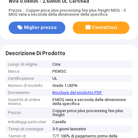
Wire 0.04mm - 2.60mm UL Certified
Prezzo：Copper price plus processing fee plus freight
MOQ：Il
MOQ varia a seconda della dimensione della specifica
Miglior prezzo
Contattaci
Descrizione Di Prodotto
Luogo di origine
Cina
Marca
PEWSC
Certificazione
UL
Numero di modello
Grado 1 UEFN
Documento
Brochure del prodotto PDF
Quantità di ordine
Il MOQ varia a seconda della dimensione
minimo
della specifica
Copper price plus processing fee plus
Prezzo
freight
Imballaggi particolari
Casella
Tempi di consegna
3-5 giorni lavorativi
Termini di
T/T 100% di pagamento prima della