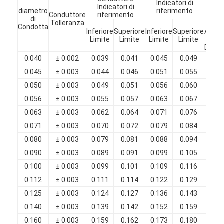
Indicatori di
Indicatori di
s
Chi Siamo
diametro
riferimento
Conduttore
riferimento
di
Tolleranza
Min
Condotta
Visita alla fabbrica
Inferiore
Superiore
Inferiore
Superiore
Aume
Limite
Limite
Limite
Limite
in
Diame
Controllo di qualità
0.040
± 0.002
0.039
0.041
0.045
0.049
0.0
0.045
± 0.003
0.044
0.046
0.051
0.055
0.0
Contattaci
0.050
± 0.003
0.049
0.051
0.056
0.060
0.0
Notizie
0.056
± 0.003
0.055
0.057
0.063
0.067
0.0
0.063
± 0.003
0.062
0.064
0.071
0.076
0.0
Casi
0.071
± 0.003
0.070
0.072
0.079
0.084
0.0
0.080
± 0.003
0.079
0.081
0.088
0.094
0.0
Chiedi un preventivo
0.090
± 0.003
0.089
0.091
0.099
0.105
0.0
0.100
± 0.003
0.099
0.101
0.109
0.116
0.0
0.112
± 0.003
0.111
0.114
0.122
0.129
0.0
filtro di rame rotondo smaltato
0.125
± 0.003
0.124
0.127
0.136
0.143
0.0
0.140
± 0.003
0.139
0.142
0.152
0.159
0.0
Filati di avvolgimento in rame smaltato
0.160
± 0.003
0.159
0.162
0.173
0.180
0.0