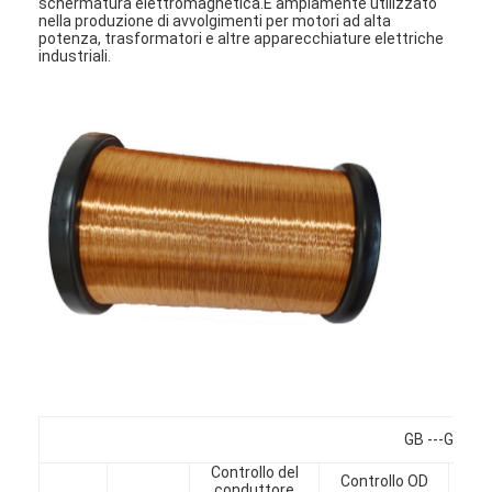
schermatura elettromagnetica.È ampiamente utilizzato
nella produzione di avvolgimenti per motori ad alta
potenza, trasformatori e altre apparecchiature elettriche
industriali.
Casa.
Prodotti
GB ---Grado
Spettacolo VR
Controllo del
Controllo OD
conduttore
Li