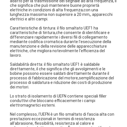
adatto per la trasmissione del segnale ad alta frequenza, il
che significa che può mantenere buone proprietà
elettriche in condizioni di alta frequenza;con una
lunghezza massima non superiore a 20 mm,, apparecchi
elettrici e altri campi.
Caratteristiche di tintura: il filo smaltato UEF1 ha
caratteristiche di tintura,che consente di identificare e
differenziare rapidamente i diversi fili di collegamento
mediante codifica cromatica durante l'esecuzione della
manutenzione e della revisione delle apparecchiature
elettriche, che migliora notevolmente l'efficienza del
lavoro.
Saldabilità diretta: il filo smaltato UEF1 è saldabile
direttamente, il che significa che gli avvolgimenti e le
bobine possono essere saldati direttamente durante il
processo di fabbricazione del motore,semplificazione del
processo di saldatura e riduzione dei costi di produzione
dei motori.
Lo strato di isolamento di UEFN contiene speciali filler
conduttivi che bloccano efficacemente i campi
elettromagnetici esterni.
Nel complesso, l'UEFN è un filo smaltato di fascia alta con
prestazioni eccezionali in termini di resistenza
all'abrasione, flessibilità, resistenza al calore e