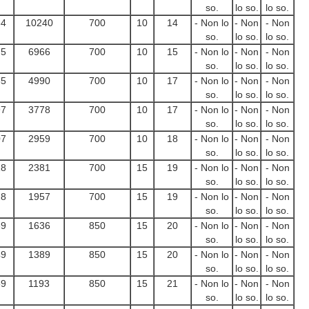
so.
lo so.
lo so.
64
10240
700
10
14
- Non lo
- Non
- Non
so.
lo so.
lo so.
75
6966
700
10
15
- Non lo
- Non
- Non
so.
lo so.
lo so.
85
4990
700
10
17
- Non lo
- Non
- Non
so.
lo so.
lo so.
97
3778
700
10
17
- Non lo
- Non
- Non
so.
lo so.
lo so.
07
2959
700
10
18
- Non lo
- Non
- Non
so.
lo so.
lo so.
18
2381
700
15
19
- Non lo
- Non
- Non
so.
lo so.
lo so.
28
1957
700
15
19
- Non lo
- Non
- Non
so.
lo so.
lo so.
39
1636
850
15
20
- Non lo
- Non
- Non
so.
lo so.
lo so.
49
1389
850
15
20
- Non lo
- Non
- Non
so.
lo so.
lo so.
59
1193
850
15
21
- Non lo
- Non
- Non
so.
lo so.
lo so.