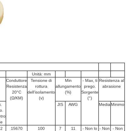
Unità: mm
Conduttore
Tensione di
Min
- Max, ti
Resistenza al
Resistenza
rottura
allungamento
prego.
abrasione
20°C
dell'isolamento
(%)
Sorgente
(Ω/KM)
(v)
(°)
.
JIS
AWG
Media
Minimo
o.
tro
le
52
15670
100
7
11
- Non lo
- Non
- Non