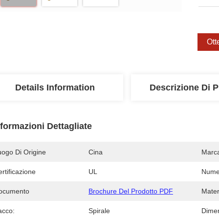
Ott
Details Information
Descrizione Di P
nformazioni Dettagliate
uogo Di Origine
Cina
Marc
rtificazione
UL
Numer
ocumento
Brochure Del Prodotto PDF
Mater
acco:
Spirale
Dimen