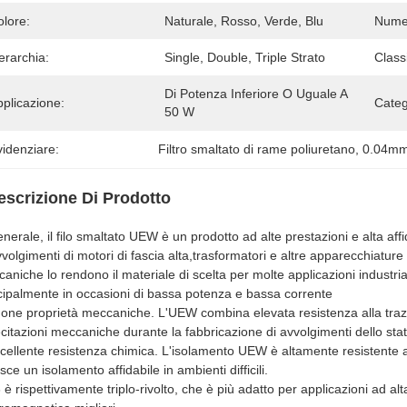
olore:
Naturale, Rosso, Verde, Blu
Numer
erarchia:
Single, Double, Triple Strato
Class
Di Potenza Inferiore O Uguale A 
plicazione:
Categ
50 W
idenziare:
Filtro smaltato di rame poliuretano
, 
0.04mm 
escrizione Di Prodotto
enerale, il filo smaltato UEW è un prodotto ad alte prestazioni e alta aff
vvolgimenti di motori di fascia alta,trasformatori e altre apparecchiature 
aniche lo rendono il materiale di scelta per molte applicazioni industria
cipalmente in occasioni di bassa potenza e bassa corrente
one proprietà meccaniche. L'UEW combina elevata resistenza alla trazio
ecitazioni meccaniche durante la fabbricazione di avvolgimenti dello sta
cellente resistenza chimica. L'isolamento UEW è altamente resistente all
isce un isolamento affidabile in ambienti difficili.
 è rispettivamente triplo-rivolto, che è più adatto per applicazioni ad a