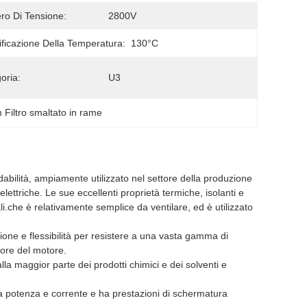
o Di Tensione:
2800V
ificazione Della Temperatura:
130°C
oria:
U3
Filtro smaltato in rame
idabilità, ampiamente utilizzato nel settore della produzione
elettriche. Le sue eccellenti proprietà termiche, isolanti e
li.che è relativamente semplice da ventilare, ed è utilizzato
ne e flessibilità per resistere a una vasta gamma di
tore del motore.
a maggior parte dei prodotti chimici e dei solventi e
lta potenza e corrente e ha prestazioni di schermatura