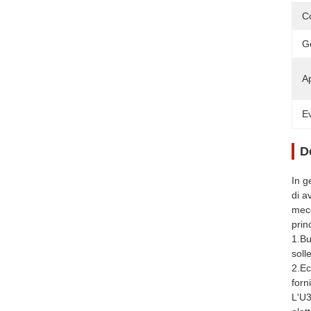
C
G
Ap
Ev
D
In g
di a
mecc
prin
1.Bu
soll
2.Ec
forn
L'U3