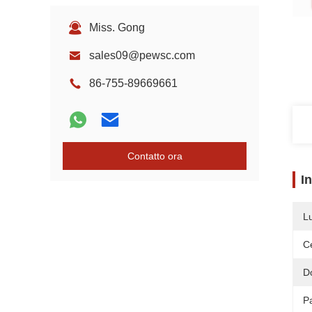
Miss. Gong
sales09@pewsc.com
86-755-89669661
Contatto ora
I
L
Ce
D
P