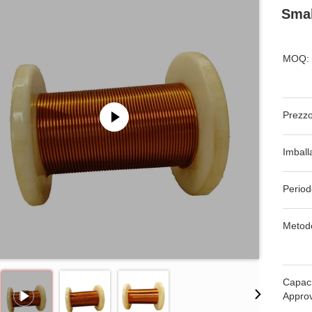
Smal
MOQ:
Prezzo
Imball
Period
Metod
Capaci
Appro