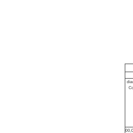
dia
Co
00,