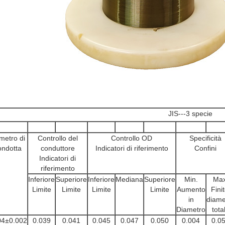
JIS---3 specie
metro di
Controllo del
Controllo OD
Specificità
ndotta
conduttore
Indicatori di riferimento
Confini
Indicatori di
riferimento
Inferiore
Superiore
Inferiore
Mediana
Superiore
Min.
Max
Limite
Limite
Limite
Limite
Aumento
Finit
in
diame
Diametro
tota
04±0.002
0.039
0.041
0.045
0.047
0.050
0.004
0.0