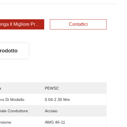
enga Il Migliore Prezzo
Contattici
rodotto
a
PEWSC
o Di Modello
0.04-2.30 Mm
iale Conduttore:
Acciaio
sione:
AWG 46-11