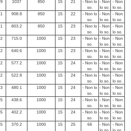
69
1037
850
15
21
- Non lo
- Non
- Non
so.
lo so.
lo so.
81
908.8
850
15
22
- Non lo
- Non
- Non
so.
lo so.
lo so.
91
803.2
850
15
23
- Non lo
- Non
- Non
so.
lo so.
lo so.
02
715.0
1000
15
23
- Non lo
- Non
- Non
so.
lo so.
lo so.
12
640.6
1000
15
23
- Non lo
- Non
- Non
so.
lo so.
lo so.
22
577.2
1000
15
24
- Non lo
- Non
- Non
so.
lo so.
lo so.
32
522.8
1000
15
24
- Non lo
- Non
- Non
so.
lo so.
lo so.
43
480.1
1000
15
24
- Non lo
- Non
- Non
so.
lo so.
lo so.
55
438.6
1000
15
24
- Non lo
- Non
- Non
so.
lo so.
lo so.
65
402.2
1000
15
24
- Non lo
- Non
- Non
so.
lo so.
lo so.
75
370.2
1000
15
25
66
- Non
- Non
lo so.
lo so.