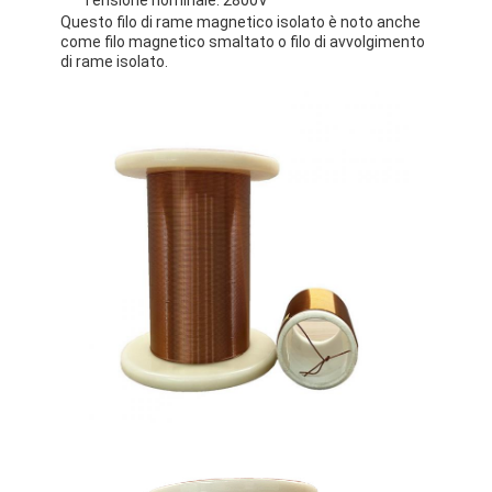
Chi Siamo
Questo filo di rame magnetico isolato è noto anche
come filo magnetico smaltato o filo di avvolgimento
di rame isolato.
Visita alla fabbrica
Controllo di qualità
Contattaci
Notizie
Casi
Chiedi un preventivo
filtro di rame rotondo smaltato
Filati di avvolgimento in rame smaltato