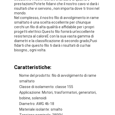
prestazioni.Potete fidarvi che il nostro cavo vi darà i
risultati che vi servono., non importa dove ti trovi nel
mondo.
Nel complesso, il nostro filo di avvolgimento in rame
smaltato è una scelta eccellente per chiunque
cerchi un filo di alta qualità e affidabile per i propri
progetti elettrici.Questo filo fornirà un'eccellente
resistenza al caloreE con la sua vasta gamma di
diametri e la classificazione di secondo grado,Puoi
fidarti che questo filo ti darà i risultati di cui hai
bisogno., ogni volta.
Caratteristiche:
Nome del prodotto: filo di avvolgimento di rame
smaltato
Casa.
Classe di isolamento: classe 155
Applicazione: Motori, trasformatori, generatori,
Prodotti
bobine, solenoidi
Diametro: AWG 46-18
Spettacolo VR
Materiale isolante: smalto
Tensione nominale: 2800V