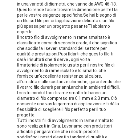
in una varietà di diametri, che vanno da AWG 46-18.
Questo rende facile trovare la dimensione perfetta
per le vostre esigenze specifiche.Se hai bisogno di
un filo sottile per un'applicazione delicata o un filo
più spessa per un progetto pesanteTi abbiamo
coperto.
Il nostro filo di avvolgimento in rame smaltato è
classificato come di secondo grado, il che significa
che soddisfa i severi standard del settore per
qualità e prestazioni.Puoi fidarti che questo filo ti
darà i risultati che ti serve., ogni volta.
Il materiale di isolamento usato per il nostro filo di
avvolgimento di rame isolato è lo smalto, che
fornisce un'eccellente resistenza al calore,
all'umidità e alle sostanze chimiche, garantendo che
il vostro filo durerà per anni,anche in ambienti difficili.
I nostri conduttori di rame smaltato hanno un
diametro di filo compreso tra 0,1 mm e 2,3 mm. Ciò
consente una vasta gamma di applicazioni e ti dà la
flessibilità di scegliere il filo perfetto per il tuo
progetto.
Tutti i nostri fili di avvolgimento in rame smaltato
sono realizzati in Cina. Lavoriamo con produttori
affidabili per garantire che i nostri prodotti
soddisfino i nostri elevati standard di qualità e