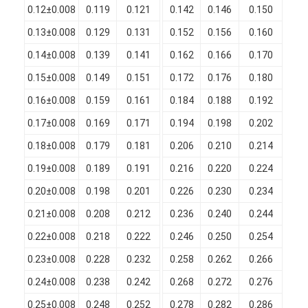
0.12±0.008
0.119
0.121
0.142
0.146
0.150
0.
Chi Siamo
0.13±0.008
0.129
0.131
0.152
0.156
0.160
0.
Visita alla fabbrica
0.14±0.008
0.139
0.141
0.162
0.166
0.170
0.
Controllo di qualità
0.15±0.008
0.149
0.151
0.172
0.176
0.180
0.
0.16±0.008
0.159
0.161
0.184
0.188
0.192
0.
Contattaci
0.17±0.008
0.169
0.171
0.194
0.198
0.202
0.
Notizie
0.18±0.008
0.179
0.181
0.206
0.210
0.214
0.
Casi
0.19±0.008
0.189
0.191
0.216
0.220
0.224
0.
0.20±0.008
0.198
0.201
0.226
0.230
0.234
0.
Chiedi un preventivo
0.21±0.008
0.208
0.212
0.236
0.240
0.244
0.
0.22±0.008
0.218
0.222
0.246
0.250
0.254
0.
filtro di rame rotondo smaltato
0.23±0.008
0.228
0.232
0.258
0.262
0.266
0.
0.24±0.008
0.238
0.242
0.268
0.272
0.276
0.
Filati di avvolgimento in rame smaltato
0.25±0.008
0.248
0.252
0.278
0.282
0.286
0.