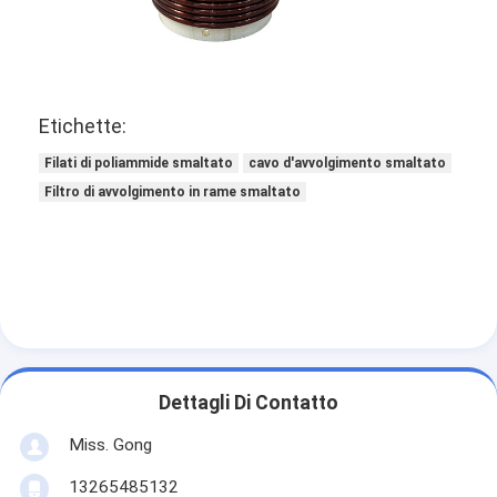
3.00±0.030
2.990
3.004
3.073
3.085
3.097
0.
3.20±0.040
3.19
3.204
3.273
3.285
3.297
0.
Etichette:
Filati di poliammide smaltato
cavo d'avvolgimento smaltato
Filtro di avvolgimento in rame smaltato
Dettagli Di Contatto
Miss. Gong
13265485132