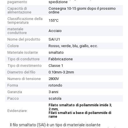
pagamento
spedizione
Capacità di
Consegna 10-15 giorni dopo il prossimo
alimentazione
ordine
Classificazione della
155°C
temperatura
materiale
Acciaio
conduttore
Nome del prodotto
SAI U1
Colore
Rosso, verde, blu, giallo, ecc.
Materiale isolante
smaltato
Tipo di conduttore
Fabbricazione
Tipo di rivestimento
Classe 1
Diametro del filo
0.10mm-3.2mm
Numero di tensione
2800V
Forma
rotondo
Garanzia
3 anni
Pacco
scatola
,
Filato smaltato di poliammide imide 3
,
2 mm
Evidenziare:
Filati smaltati a base di poliammide di
rame
Il filo smaltato (SAI) è un tipo di materiale isolante