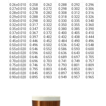
Filati di rame isolati con smalto
0.26±0.010
0.258
0.262
0.288
0.292
0.296
0.
0.27±0.010
0.268
0.272
0.298
0.302
0.306
0.
0.28±0.010
0.278
0.282
0.308
0.312
0.316
0.
Cavi magnetici di smalto
0.29±0.010
0.288
0.292
0.318
0.322
0.326
0.
0.30±0.010
0.298
0.302
0.330
0.335
0.340
0.
Filtro di rame piatto smaltato
0.32±0.010
0.317
0.322
0.350
0.355
0.360
0.
0.35±0.010
0.347
0.352
0.380
0.385
0.390
0.
0.37±0.010
0.367
0.372
0.400
0.405
0.410
0.
Filati ricoperti di seta
0.40±0.010
0.397
0.402
0.432
0.438
0.444
0.
0.45±0.010
0.446
0.452
0.484
0.490
0.496
0.
cavo del litz
0.50±0.010
0.496
0.502
0.536
0.542
0.548
0.
0.55±0.020
0.546
0.552
0.586
0.593
0.600
0.
0.60±0.020
0.596
0.602
0.636
0.643
0.650
0.
Cavi magnetici ad alta temperatura
0.65±0.020
0.646
0.653
0.689
0.697
0.705
0.
0.70±0.020
0.696
0.703
0.741
0.749
0.757
0.
0.75±0.020
0.746
0.753
0.793
0.801
0.809
0.
0.80±0.020
0.795
0.803
0.845
0.853
0.861
0.
0.85±0.020
0.845
0.853
0.897
0.905
0.913
0.
0.90±0.020
0.895
0.903
0.949
0.957
0.965
0.
0.95±0.020
0.945
0.953
1.001
1.009
1.017
0.
1.00±0.030
0.995
1.003
1.053
1.062
1.071
0.
1.10±0.030
1.094
1.103
1.157
1.166
1.175
0.
1.20±0.030
1.194
1.203
1.257
1.266
1.275
0.
1.30±0.030
1.294
1.303
1.359
1.368
1.377
0.
1.40±0.030
1.394
1.403
1.459
1.468
1.477
0.
1.50±0.030
1.494
1.503
1.561
1.571
1.581
0.