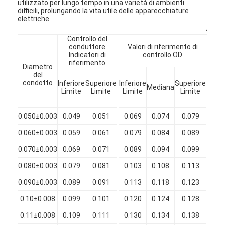
utilizzato per lungo tempo in una varietà di ambienti
difficili, prolungando la vita utile delle apparecchiature
elettriche.
JIS--
Controllo del
conduttore
Valori di riferimento di
L
Indicatori di
controllo OD
riferimento
Diametro
Mi
del
Aum
condotto
Inferiore
Superiore
Inferiore
Superiore
Mediana
d
Limite
Limite
Limite
Limite
diam
(m
0.050±0.003
0.049
0.051
0.069
0.074
0.079
0.
0.060±0.003
0.059
0.061
0.079
0.084
0.089
0.
0.070±0.003
0.069
0.071
0.089
0.094
0.099
0.
0.080±0.003
0.079
0.081
0.103
0.108
0.113
0.
Casa.
0.090±0.003
0.089
0.091
0.113
0.118
0.123
0.
Prodotti
0.10±0.008
0.099
0.101
0.120
0.124
0.128
0.
Spettacolo VR
0.11±0.008
0.109
0.111
0.130
0.134
0.138
0.