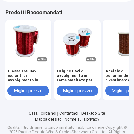
Prodotti Raccomandati
Classe 155 Cavi
Origine Cavi di
Acciaio di
isolanti di
avvolgimento in
poliammide di
avvolgimento in
rame smaltato per
rivestimento i
rame per
alta tensione fino a
smaltato 0,10
apparecchiature
2800V
3,2 mm RoHS
Miglior prezzo
Miglior prezzo
Miglior pr
elettriche fino a una
approvato
tensione nominale di
2800 V
Casa
Circa noi
Contattaci
Desktop Site
Mappa del sito
Norme sulla privacy
Qualità
filtro di rame rotondo smaltato
Fabbrica cinese.Copyright ©
2025 Pacific Electric Wire & Cable (Shenzhen) Co., Ltd.. All Rights