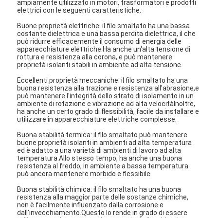
ampiamente utilizzato in motori, trasformatori e prodotti
elettrici con le seguenti caratteristiche:
Buone proprietà elettriche: il filo smaltato ha una bassa
costante dielettrica e una bassa perdita dielettrica, il che
può ridurre efficacemente il consumo di energia delle
apparecchiature elettriche.Ha anche un'alta tensione di
rottura e resistenza alla corona, e può mantenere
proprietà isolanti stabili in ambiente ad alta tensione.
Eccellenti proprietà meccaniche: il filo smaltato ha una
buona resistenza alla trazione e resistenza all'abrasione,e
può mantenere l'integrità dello strato di isolamento in un
ambiente di rotazione e vibrazione ad alta velocitàInoltre,
ha anche un certo grado di flessibilità, facile da installare e
utilizzare in apparecchiature elettriche complesse.
Buona stabilità termica: il filo smaltato può mantenere
buone proprietà isolanti in ambienti ad alta temperatura
ed è adatto a una varietà di ambienti di lavoro ad alta
temperatura.Allo stesso tempo, ha anche una buona
resistenza al freddo, in ambiente a bassa temperatura
può ancora mantenere morbido e flessibile.
Buona stabilità chimica: il filo smaltato ha una buona
resistenza alla maggior parte delle sostanze chimiche,
non è facilmente influenzato dalla corrosione e
dall'invecchiamento.Questo lo rende in grado di essere