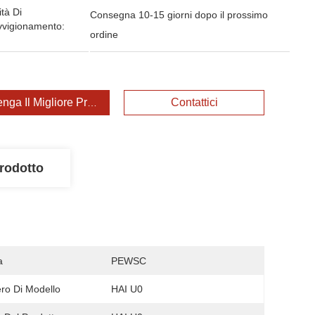
tà Di
Consegna 10-15 giorni dopo il prossimo
vvigionamento:
ordine
enga Il Migliore Prezzo
Contattici
rodotto
a
PEWSC
o Di Modello
HAI U0