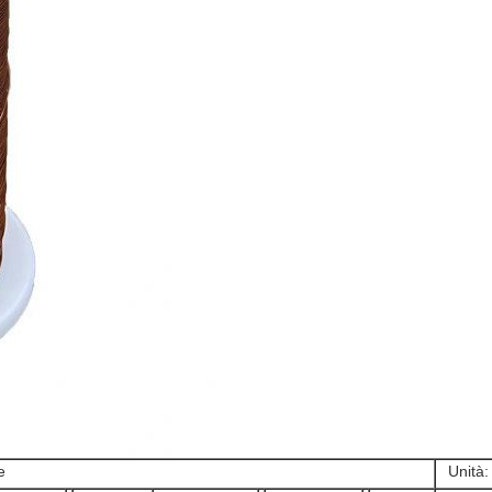
e
Unità