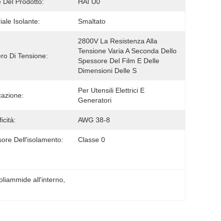
Del Prodotto:
HAI U0
iale Isolante:
Smaltato
2800V La Resistenza Alla 
Tensione Varia A Seconda Dello 
o Di Tensione:
Spessore Del Film E Delle 
Dimensioni Delle S
Per Utensili Elettrici E 
cazione:
Generatori
icità:
AWG 38-8
ore Dell'isolamento:
Classe 0
oliammide all'interno
, 