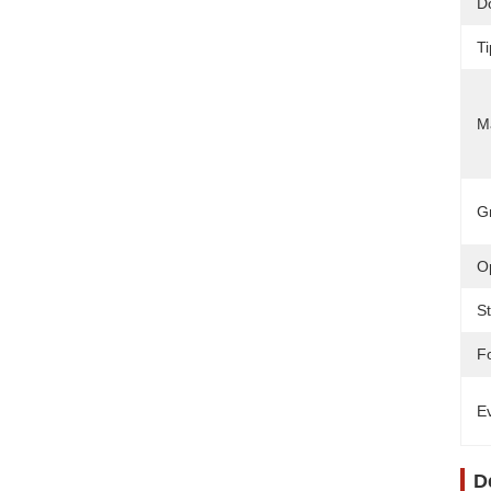
D
Ti
M
G
O
S
F
Ev
D