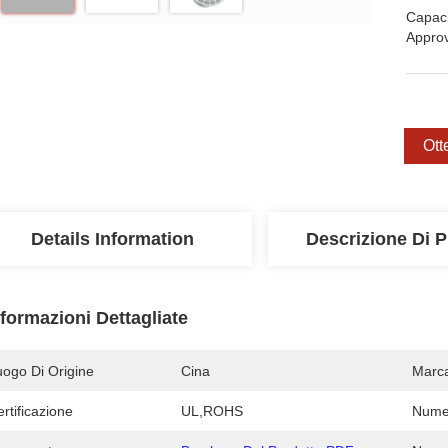
Capaci
Appro
Ott
Details Information
Descrizione Di P
nformazioni Dettagliate
uogo Di Origine
Cina
Marc
rtificazione
UL,ROHS
Numer