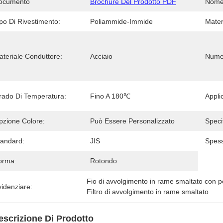
ocumento
Brochure Del Prodotto PDF
Nome 
po Di Rivestimento:
Poliammide-Immide
Mater
ateriale Conduttore:
Acciaio
Numer
rado Di Temperatura:
Fino A 180℃
Appli
pzione Colore:
Può Essere Personalizzato
Specif
tandard:
JIS
Spess
orma:
Rotondo
Fio di avvolgimento in rame smaltato con p
idenziare:
Filtro di avvolgimento in rame smaltato
escrizione Di Prodotto