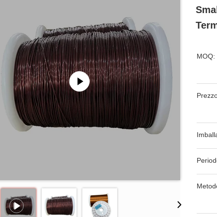
Smal
Term
MOQ:
Prezzo
Imball
Period
Metod