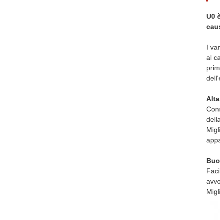
U0 è
caus
I va
al c
prim
dell
Alta
Cons
dell
Migl
appa
Buon
Faci
avvo
Migl