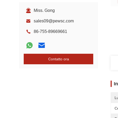
Miss. Gong
sales09@pewsc.com
86-755-89669661
Contatto ora
I
L
Ce