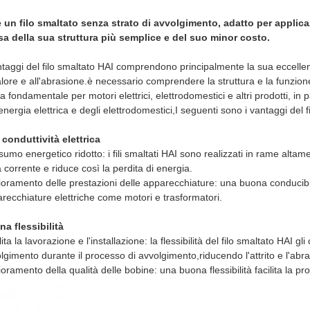
 un filo smaltato senza strato di avvolgimento, adatto per appli
a della sua struttura più semplice e del suo minor costo.
ntaggi del filo smaltato HAI comprendono principalmente la sua eccellente 
alore e all'abrasione.è necessario comprendere la struttura e la funzione
a fondamentale per motori elettrici, elettrodomestici e altri prodotti, in p
'energia elettrica e degli elettrodomestici,I seguenti sono i vantaggi del f
 conduttività elettrica
umo energetico ridotto: i fili smaltati HAI sono realizzati in rame altam
a corrente e riduce così la perdita di energia.
ioramento delle prestazioni delle apparecchiature: una buona conducibilit
recchiature elettriche come motori e trasformatori.
a flessibilità
lita la lavorazione e l'installazione: la flessibilità del filo smaltato HAI 
lgimento durante il processo di avvolgimento,riducendo l'attrito e l'abr
ioramento della qualità delle bobine: una buona flessibilità facilita la p