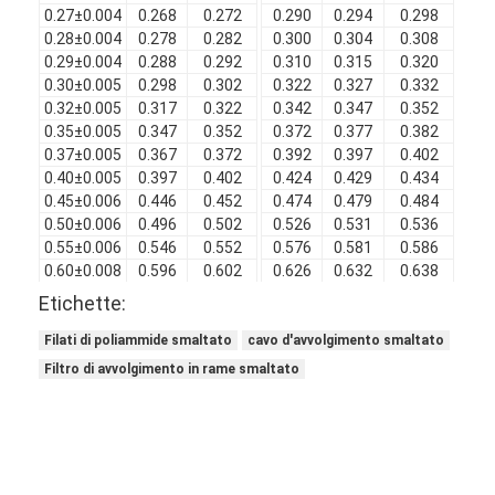
0.27±0.004
0.268
0.272
0.290
0.294
0.298
0.
0.28±0.004
0.278
0.282
0.300
0.304
0.308
0.
0.29±0.004
0.288
0.292
0.310
0.315
0.320
0.
0.30±0.005
0.298
0.302
0.322
0.327
0.332
0.
0.32±0.005
0.317
0.322
0.342
0.347
0.352
0.
0.35±0.005
0.347
0.352
0.372
0.377
0.382
0.
0.37±0.005
0.367
0.372
0.392
0.397
0.402
0.
0.40±0.005
0.397
0.402
0.424
0.429
0.434
0.
0.45±0.006
0.446
0.452
0.474
0.479
0.484
0.
0.50±0.006
0.496
0.502
0.526
0.531
0.536
0.
0.55±0.006
0.546
0.552
0.576
0.581
0.586
0.
0.60±0.008
0.596
0.602
0.626
0.632
0.638
0.
0.65±0.008
0.646
0.653
0.677
0.683
0.689
0.
Etichette:
0.70±0.008
0.696
0.703
0.729
0.735
0.741
0.
0.75±0.008
0.746
0.753
0.781
0.787
0.793
0.
Filati di poliammide smaltato
cavo d'avvolgimento smaltato
0.80±0.010
0.796
0.803
0.834
0.840
0.846
0.
Filtro di avvolgimento in rame smaltato
0.85±0.010
0.846
0.853
0.884
0.890
0.896
0.
0.90±0.010
0.896
0.903
0.936
0.942
0.948
0.
0.95±0.010
0.946
0.953
0.988
0.994
1.000
0.
1.00±0.012
0.996
1.003
1.038
1.045
1.052
0.
1.10±0.012
1.095
1.103
1.142
1.149
1.156
0.