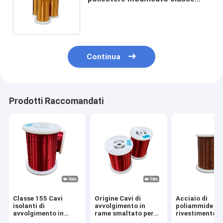
termica 155 per motore ad alta
temperatura
Continua
Prodotti Raccomandati
Classe 155 Cavi
Origine Cavi di
Acciaio di
isolanti di
avvolgimento in
poliammide di
avvolgimento in
rame smaltato per
rivestimento i
rame per
alta tensione fino a
smaltato 0,10