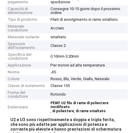
pagamento
spedizione
Capacità di
Consegna 10-15 giorni dopo il prossimo
alimentazione
ordine
Tipo di prodotto
Filati di avvolgimento in rame smaltato
Materiale
Acciaio
conduttore
Materiale isolante
smaltato
Spessore
Classe 2
dell'isolamento
Specifica del
0.10mm-3.20mm
conduttore
Applicazione
Per motori ad alta temperatura
Norme
JIS
Colore
Rosso, Blu, Verde, Giallo, Naturale
Classe di isolamento
Classe 155
Forma del
Rotondo
conduttore
PEWF U2 filo di rame di poliestere
Evidenziare:
modificato
,
,
di poliestere
di rame smaltato
U2 e U3 sono rispettivamente a doppia e tripla ferita,
che sono più adatte per applicazioni di potenza e
corrente più elevate e hanno prestazioni di schermatura