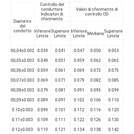
Filati di rame isolati con smalto
Controllo del
conduttore
Valori di riferimento di
L
Indicatori di
controllo OD
Cavi magnetici di smalto
riferimento
Diametro
Mi
del
Aum
Filtro di rame piatto smaltato
condotto
Inferiore
Superiore
Inferiore
Superiore
Mediana
d
Limite
Limite
Limite
Limite
diam
(m
Filati ricoperti di seta
00,04±0.002
0.039
0.041
0.047
0.050
0.053
0.
cavo del litz
00,05±0.003
0.049
0.051
0.059
0.062
0.065
0.
Cavi magnetici ad alta temperatura
00,06±0.003
0.059
0.061
0.069
0.072
0.075
0.
00,07±0.003
0.069
0.071
0.079
0.082
0.085
0.
00,08±0.003
0.079
0.081
0.091
0.095
0.099
0.
00,09±0.003
0.089
0.091
0.102
0.106
0.110
0.
0.10±0.003
0.099
0.101
0.112
0.116
0.120
0.
0.11±0.003
0.109
0.111
0.122
0.126
0.130
0.
0.12±0.003
0.119
0.121
0.134
0.138
0.142
0.