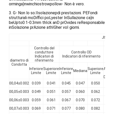
orming
a)
n
w
inchiostro
w
pollo
w
- Non è vero.
3
.
G
- Non lo so.
I
Isolazione
p
di prestazioni.
PE
Fondi
strutturali
m
o
Diffici p
o
Lyester I
n
Sullazione c
a)
n
b
e
U
p
t
o
0
.
1
-
0
.
3
m
m t
h
Ick a
n
D p
r
Ovides r
e
Responsabile
i
n
Solazione p
r
Azione a
t
h
I
Gher v
o
I giorni.
JIS---3
Controllo del
conduttore
Controllo OD
Sp
Indicatori di
Indicatori di riferimento
diametro di
riferimento
Condotta
Min
Inferiore
Superiore
Inferiore
Superiore
Aume
Mediana
Limite
Limite
Limite
Limite
in
Diame
00,04±0.002
0.039
0.041
0.045
0.047
0.050
0.00
00,05±0.003
0.049
0.051
0.057
0.060
0.062
0.00
00,06±0.003
0.059
0.061
0.067
0.070
0.072
0.00
00,07±0.003
0.069
0.071
0.077
0.080
0.082
0.00