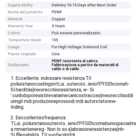
Supply Ability
Delivery 10-15 Days after Next Order
Nome del prodotto
PEWF
Material
Copper
Warranty Year
3 Years
Colore
Può essere personalizzato
Temperture Grade
155
Usage
For High Voltage Solenoid Coil
Paese originale
Cina
,
PEWF resistente al calore
Evidenziare:
Fabbricazione a partire da materiali di
caldo o di caldo
1
.
Eccellente.
indossare
resistenza
.
T
il
poliuretano
c
oating
o
n
t
Lui...
o
utero
Io...
ieri
o
f
P
FSE
h
come
h
-
Sì.
h
ardità
a)
n
w
orecchio
r
esistenza,
w
- Si
'.
c
un
b
dopo
r
esistire
v
aria
m
ecanico
s
tracce
a)
n
w
orecchio
d
di
uring
il m
di produzione
p
rosso
di m
di autor
s
tatore
w
-
Inding.
2
.
E
eccellente
s
frequenza.
T
Lui...
p
oliuretano
o
utero
Io...
ieri
o
f
P
FSE
h
come
b
un
s
specialm
a m
mantenere
g
- Non lo so.
a)
abrasione
r
esistenza
a)
n
h
-
Sì.
f
flessibilità.
T
Il suo
f
aciliti
f
di