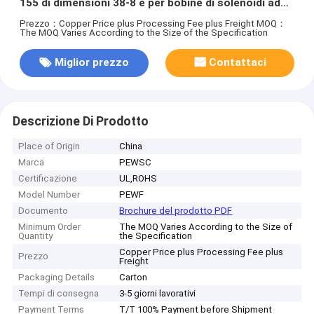
155 di dimensioni 38-8 e per bobine di solenoidi ad
alta tensione
Prezzo：Copper Price plus Processing Fee plus Freight
MOQ：
The MOQ Varies According to the Size of the Specification
Miglior prezzo
Contattaci
Descrizione Di Prodotto
Place of Origin
China
Marca
PEWSC
Certificazione
UL,ROHS
Model Number
PEWF
Documento
Brochure del prodotto PDF
Minimum Order
The MOQ Varies According to the Size of
Quantity
the Specification
Copper Price plus Processing Fee plus
Prezzo
Freight
Packaging Details
Carton
Tempi di consegna
3-5 giorni lavorativi
Payment Terms
T/T 100% Payment before Shipment