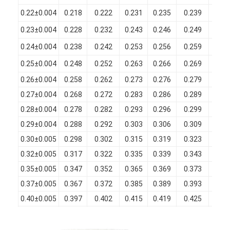
Chi Siamo
0.22±0.004
0.218
0.222
0.231
0.235
0.239
0.01
0.23±0.004
0.228
0.232
0.243
0.246
0.249
0.01
Visita alla fabbrica
0.24±0.004
0.238
0.242
0.253
0.256
0.259
0.01
Controllo di qualità
0.25±0.004
0.248
0.252
0.263
0.266
0.269
0.01
Contattaci
0.26±0.004
0.258
0.262
0.273
0.276
0.279
0.01
0.27±0.004
0.268
0.272
0.283
0.286
0.289
0.01
Notizie
0.28±0.004
0.278
0.282
0.293
0.296
0.299
0.01
Casi
0.29±0.004
0.288
0.292
0.303
0.306
0.309
0.01
0.30±0.005
0.298
0.302
0.315
0.319
0.323
0.01
Chiedi un preventivo
0.32±0.005
0.317
0.322
0.335
0.339
0.343
0.01
0.35±0.005
0.347
0.352
0.365
0.369
0.373
0.01
0.37±0.005
0.367
0.372
0.385
0.389
0.393
0.01
filtro di rame rotondo smaltato
0.40±0.005
0.397
0.402
0.415
0.419
0.425
0.01
Filati di avvolgimento in rame smaltato
0.45±0.006
0.446
0.452
0.465
0.469
0.475
0.01
0.50±0.006
0.496
0.502
0.517
0.522
0.527
0.01