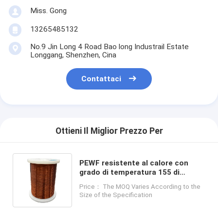
Miss. Gong
13265485132
No.9 Jin Long 4 Road Bao long Industrail Estate
Longgang, Shenzhen, Cina
Contattaci
Ottieni Il Miglior Prezzo Per
PEWF resistente al calore con
grado di temperatura 155 di
dimensioni 38-8 e per bobine di
Price： The MOQ Varies According to the
solenoidi ad alta tensione
Size of the Specification