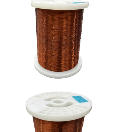
Filati di rame isolati con smalto
0.55±0.006
0.546
0.552
0.567
0.572
0.577
0.01
0.60±0.008
0.596
0.602
0.617
0.623
0.628
0.01
Cavi magnetici di smalto
Filtro di rame piatto smaltato
Filati ricoperti di seta
cavo del litz
Cavi magnetici ad alta temperatura