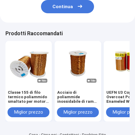
Continua
Prodotti Raccomandati
Classe 155 di filo
Acciaio di
UEFN U3 Copp
termico poliammido
poliammide
Overcoat Poly
smaltato per motori
inossidabile di rame
Enameled Wire
generali
filo rotondo da 0,04
Theramal Clas
mm - 2,60 mm Classe
0,04 mm - 2,6
Miglior prezzo
Miglior prezzo
Miglior pr
155
Casa
Circa noi
Contattaci
Desktop Site