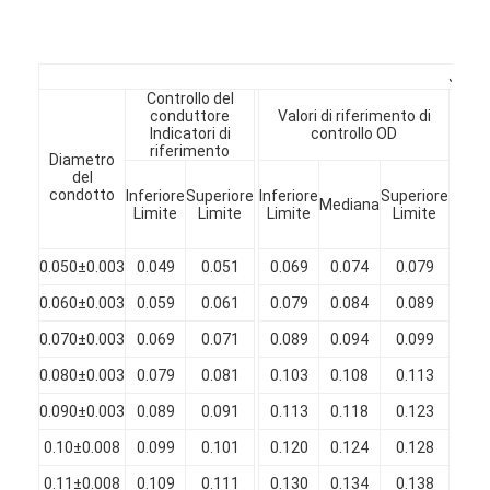
Chi Siamo
Visita alla fabbrica
JIS--
Controllo del
conduttore
Valori di riferimento di
L
Controllo di qualità
Indicatori di
controllo OD
riferimento
Diametro
Contattaci
Mi
del
Aum
condotto
Inferiore
Superiore
Inferiore
Superiore
Mediana
d
Notizie
Limite
Limite
Limite
Limite
diam
(m
Casi
0.050±0.003
0.049
0.051
0.069
0.074
0.079
0.
0.060±0.003
0.059
0.061
0.079
0.084
0.089
0.
Chiedi un preventivo
0.070±0.003
0.069
0.071
0.089
0.094
0.099
0.
0.080±0.003
0.079
0.081
0.103
0.108
0.113
0.
filtro di rame rotondo smaltato
0.090±0.003
0.089
0.091
0.113
0.118
0.123
0.
0.10±0.008
0.099
0.101
0.120
0.124
0.128
0.
Filati di avvolgimento in rame smaltato
0.11±0.008
0.109
0.111
0.130
0.134
0.138
0.