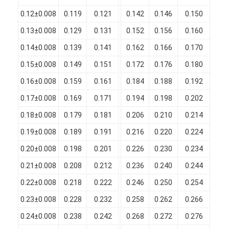
Filati di rame isolati con smalto
0.12±0.008
0.119
0.121
0.142
0.146
0.150
0.
Cavi magnetici di smalto
0.13±0.008
0.129
0.131
0.152
0.156
0.160
0.
0.14±0.008
0.139
0.141
0.162
0.166
0.170
0.
Filtro di rame piatto smaltato
0.15±0.008
0.149
0.151
0.172
0.176
0.180
0.
Filati ricoperti di seta
0.16±0.008
0.159
0.161
0.184
0.188
0.192
0.
cavo del litz
0.17±0.008
0.169
0.171
0.194
0.198
0.202
0.
0.18±0.008
0.179
0.181
0.206
0.210
0.214
0.
Cavi magnetici ad alta temperatura
0.19±0.008
0.189
0.191
0.216
0.220
0.224
0.
0.20±0.008
0.198
0.201
0.226
0.230
0.234
0.
0.21±0.008
0.208
0.212
0.236
0.240
0.244
0.
0.22±0.008
0.218
0.222
0.246
0.250
0.254
0.
0.23±0.008
0.228
0.232
0.258
0.262
0.266
0.
0.24±0.008
0.238
0.242
0.268
0.272
0.276
0.