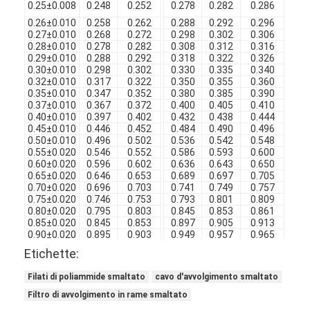
0.25±0.008
0.248
0.252
0.278
0.282
0.286
0.
0.26±0.010
0.258
0.262
0.288
0.292
0.296
0.
0.27±0.010
0.268
0.272
0.298
0.302
0.306
0.
0.28±0.010
0.278
0.282
0.308
0.312
0.316
0.
0.29±0.010
0.288
0.292
0.318
0.322
0.326
0.
0.30±0.010
0.298
0.302
0.330
0.335
0.340
0.
0.32±0.010
0.317
0.322
0.350
0.355
0.360
0.
0.35±0.010
0.347
0.352
0.380
0.385
0.390
0.
0.37±0.010
0.367
0.372
0.400
0.405
0.410
0.
0.40±0.010
0.397
0.402
0.432
0.438
0.444
0.
0.45±0.010
0.446
0.452
0.484
0.490
0.496
0.
0.50±0.010
0.496
0.502
0.536
0.542
0.548
0.
0.55±0.020
0.546
0.552
0.586
0.593
0.600
0.
0.60±0.020
0.596
0.602
0.636
0.643
0.650
0.
0.65±0.020
0.646
0.653
0.689
0.697
0.705
0.
0.70±0.020
0.696
0.703
0.741
0.749
0.757
0.
0.75±0.020
0.746
0.753
0.793
0.801
0.809
0.
0.80±0.020
0.795
0.803
0.845
0.853
0.861
0.
0.85±0.020
0.845
0.853
0.897
0.905
0.913
0.
0.90±0.020
0.895
0.903
0.949
0.957
0.965
0.
0.95±0.020
0.945
0.953
1.001
1.009
1.017
0.
Etichette:
1.00±0.030
0.995
1.003
1.053
1.062
1.071
0.
1.10±0.030
1.094
1.103
1.157
1.166
1.175
0.
Filati di poliammide smaltato
cavo d'avvolgimento smaltato
1.20±0.030
1.194
1.203
1.257
1.266
1.275
0.
1.30±0.030
1.294
1.303
1.359
1.368
1.377
0.
Filtro di avvolgimento in rame smaltato
1.40±0.030
1.394
1.403
1.459
1.468
1.477
0.