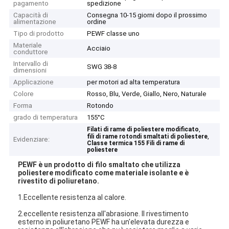
pagamento
spedizione
Capacità di
Consegna 10-15 giorni dopo il prossimo
alimentazione
ordine
Tipo di prodotto
PEWF classe uno
Materiale
Acciaio
conduttore
Intervallo di
SWG 38-8
dimensioni
Applicazione
per motori ad alta temperatura
Colore
Rosso, Blu, Verde, Giallo, Nero, Naturale
Forma
Rotondo
grado di temperatura
155°C
,
Filati di rame di poliestere modificato
,
fili di rame rotondi smaltati di poliestere
Evidenziare:
Classe termica 155 Fili di rame di
poliestere
PE
WF è un prodotto di filo smaltato che utilizza
poliestere modificato come materiale isolante e è
rivestito di poliuretano.
1.Eccellente resistenza al calore.
2.eccellente resistenza all'abrasione. Il rivestimento
esterno in poliuretano PEWF ha un'elevata durezza e