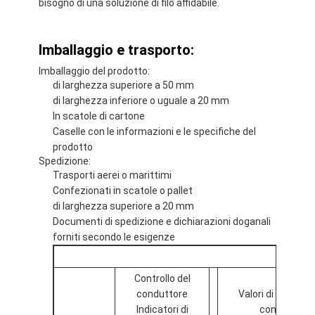
bisogno di una soluzione di filo affidabile.
Filati di rame isolati con smalto
Cavi magnetici di smalto
Imballaggio e trasporto:
Filtro di rame piatto smaltato
Imballaggio del prodotto:
di larghezza superiore a 50 mm
di larghezza inferiore o uguale a 20 mm
Filati ricoperti di seta
In scatole di cartone
Caselle con le informazioni e le specifiche del
cavo del litz
prodotto
Spedizione:
Cavi magnetici ad alta temperatura
Trasporti aerei o marittimi
Confezionati in scatole o pallet
di larghezza superiore a 20 mm
Documenti di spedizione e dichiarazioni doganali
forniti secondo le esigenze
Controllo del
conduttore
Valori di riferime
Indicatori di
controllo O