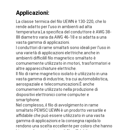
Chi Siamo
Applicazioni:
Visita alla fabbrica
La classe termica del filo UEWN è 130-220, che lo
rende adatto per l'uso in ambienti ad alta
Controllo di qualità
temperatura.La specifica del conduttore è AWG 38-
8Il diametro varia da AWG 46-18 e si adatta a una
vasta gamma di applicazioni.
Contattaci
I conduttori di rame smaltati sono ideali per l'uso in
una varietà di applicazioni elettriche.anche in
Notizie
ambienti difficiliIl filo magnetico smaltato è
comunemente utilizzato in motori, trasformatori e
altre apparecchiature elettriche.
Casi
Il filo di rame magnetico isolato è utilizzato in una
vasta gamma di industrie, tra cui automobilistica,
Chiedi un preventivo
aerospaziale e telecomunicazioni.È anche
comunemente utilizzato nella produzione di
dispositivi elettronici come computer e
smartphone.
Nel complesso, il filo di avvolgimento in rame
filtro di rame rotondo smaltato
smaltato PEWSC UEWN è un prodotto versatile e
affidabile che può essere utilizzato in una vasta
Filati di avvolgimento in rame smaltato
gamma di applicazioni.e la consegna rapida lo
rendono una scelta eccellente per coloro che hanno