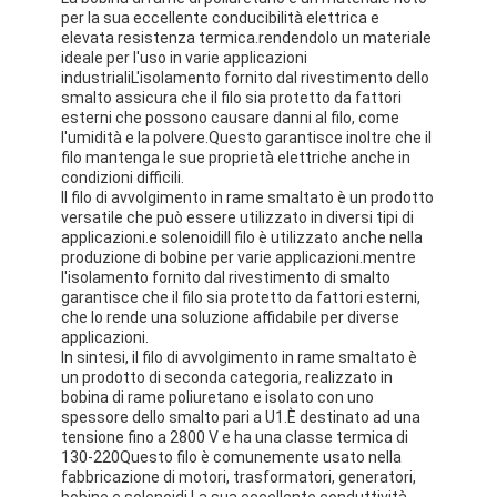
per la sua eccellente conducibilità elettrica e
elevata resistenza termica.rendendolo un materiale
ideale per l'uso in varie applicazioni
industrialiL'isolamento fornito dal rivestimento dello
smalto assicura che il filo sia protetto da fattori
esterni che possono causare danni al filo, come
l'umidità e la polvere.Questo garantisce inoltre che il
filo mantenga le sue proprietà elettriche anche in
condizioni difficili.
Il filo di avvolgimento in rame smaltato è un prodotto
versatile che può essere utilizzato in diversi tipi di
applicazioni.e solenoidiIl filo è utilizzato anche nella
produzione di bobine per varie applicazioni.mentre
l'isolamento fornito dal rivestimento di smalto
garantisce che il filo sia protetto da fattori esterni,
che lo rende una soluzione affidabile per diverse
applicazioni.
In sintesi, il filo di avvolgimento in rame smaltato è
un prodotto di seconda categoria, realizzato in
bobina di rame poliuretano e isolato con uno
spessore dello smalto pari a U1.È destinato ad una
tensione fino a 2800 V e ha una classe termica di
130-220Questo filo è comunemente usato nella
fabbricazione di motori, trasformatori, generatori,
bobine e solenoidi.La sua eccellente conduttività