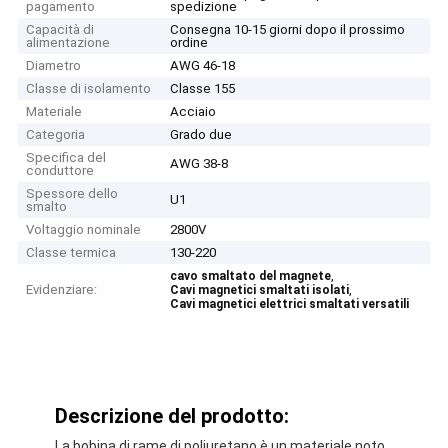
pagamento
spedizione
Capacità di
Consegna 10-15 giorni dopo il prossimo
alimentazione
ordine
Diametro
AWG 46-18
Classe di isolamento
Classe 155
Materiale
Acciaio
Categoria
Grado due
Specifica del
AWG 38-8
conduttore
Spessore dello
U1
smalto
Voltaggio nominale
2800V
Classe termica
130-220
,
cavo smaltato del magnete
Evidenziare:
,
Cavi magnetici smaltati isolati
Cavi magnetici elettrici smaltati versatili
Descrizione del prodotto:
La bobina di rame di poliuretano è un materiale noto