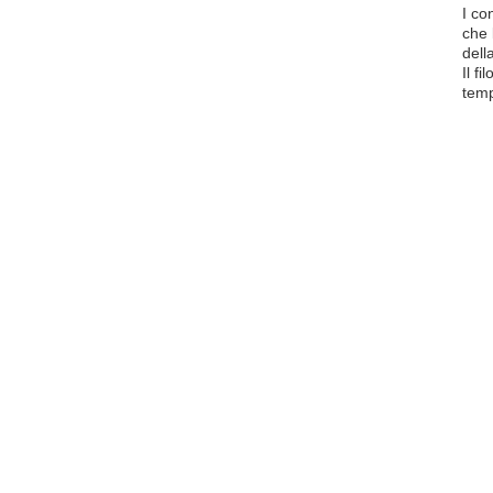
I co
che 
dell
Il f
temp