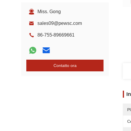
Miss. Gong
sales09@pewsc.com
86-755-89669661
Contatto ora
I
Pl
Ce