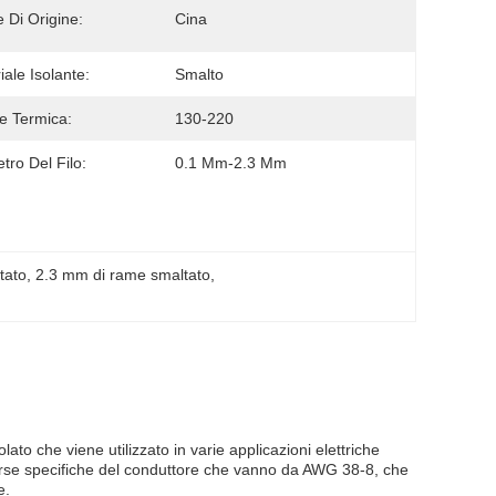
 Di Origine:
Cina
iale Isolante:
Smalto
e Termica:
130-220
tro Del Filo:
0.1 Mm-2.3 Mm
tato
, 
2.3 mm di rame smaltato
, 
lato che viene utilizzato in varie applicazioni elettriche
diverse specifiche del conduttore che vanno da AWG 38-8, che
e.