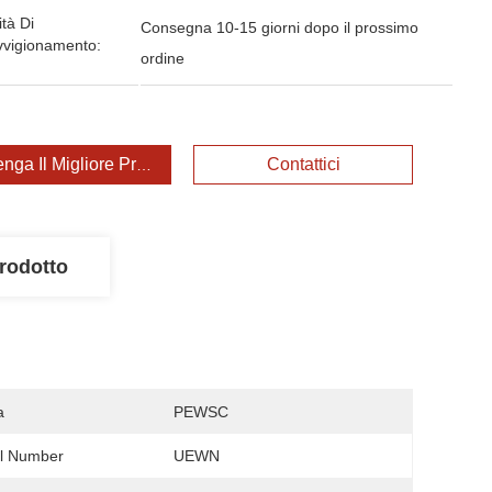
tà Di
Consegna 10-15 giorni dopo il prossimo
vvigionamento:
ordine
enga Il Migliore Prezzo
Contattici
rodotto
a
PEWSC
l Number
UEWN