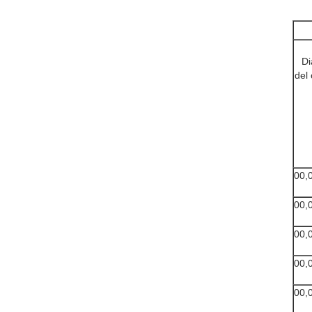
Di
del
00,
00,
00,
00,
00,