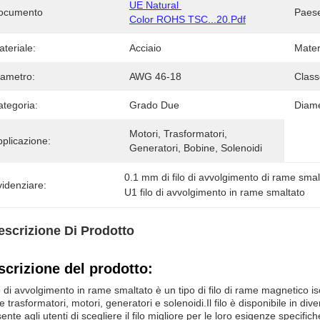
UE Natural 
ocumento
Paese
Color ROHS TSC...20.pdf
teriale:
Acciaio
Mater
iametro:
AWG 46-18
Class
ategoria:
Grado Due
Diame
Motori, Trasformatori, 
plicazione:
Generatori, Bobine, Solenoidi
0.1 mm di filo di avvolgimento di rame smal
idenziare:
U1 filo di avvolgimento in rame smaltato
escrizione Di Prodotto
scrizione del prodotto:
ilo di avvolgimento in rame smaltato è un tipo di filo di rame magnetico iso
 trasformatori, motori, generatori e solenoidi.Il filo è disponibile in 
ente agli utenti di scegliere il filo migliore per le loro esigenze specifich