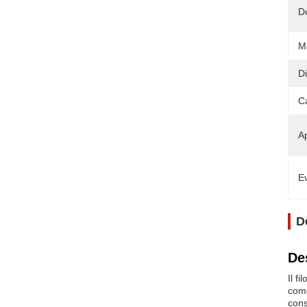
D
Ma
D
C
Ap
Ev
D
De
Il f
come
cons