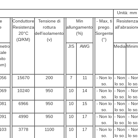
Unità: mm
le
Conduttore
Tensione di
Min
- Max, ti
Resistenza
e
Resistenza
rottura
allungamento
prego.
all'abrasion
20°C
dell'isolamento
(%)
Sorgente
(Ω/KM)
(v)
(°)
metro
JIS
AWG
Media
Mini
tale
nito
mm)
056
15670
200
7
11
- Non lo
- Non
- No
so.
lo so.
lo so
069
10240
950
10
14
- Non lo
- Non
- No
so.
lo so.
lo so
081
6966
950
10
15
- Non lo
- Non
- No
so.
lo so.
lo so
091
4990
950
10
17
- Non lo
- Non
- No
so.
lo so.
lo so
103
3778
1100
10
17
- Non lo
- Non
- No
so.
lo so.
lo so