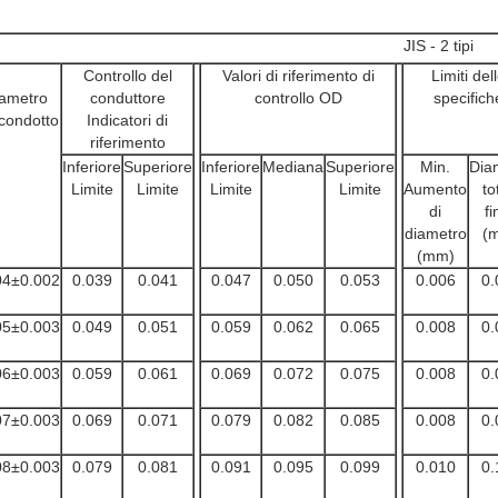
JIS - 2 tipi
Controllo del
Valori di riferimento di
Limiti del
ametro
conduttore
controllo OD
specifich
 condotto
Indicatori di
riferimento
Inferiore
Superiore
Inferiore
Mediana
Superiore
Min.
Dia
Limite
Limite
Limite
Limite
Aumento
to
di
fi
diametro
(
(mm)
04±0.002
0.039
0.041
0.047
0.050
0.053
0.006
0.
05±0.003
0.049
0.051
0.059
0.062
0.065
0.008
0.
06±0.003
0.059
0.061
0.069
0.072
0.075
0.008
0.
07±0.003
0.069
0.071
0.079
0.082
0.085
0.008
0.
08±0.003
0.079
0.081
0.091
0.095
0.099
0.010
0.