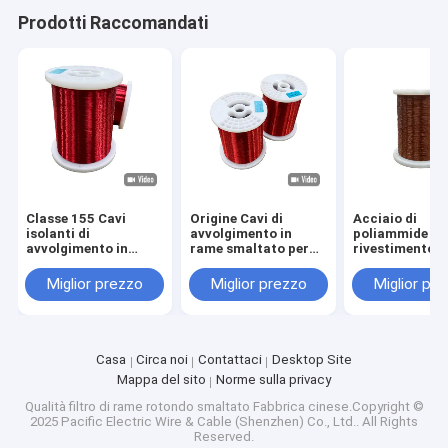
Prodotti Raccomandati
Classe 155 Cavi
Origine Cavi di
Acciaio di
isolanti di
avvolgimento in
poliammide di
avvolgimento in
rame smaltato per
rivestimento i
rame per
alta tensione fino a
smaltato 0,10
apparecchiature
2800V
3,2 mm RoHS
Miglior prezzo
Miglior prezzo
Miglior pr
elettriche fino a una
approvato
tensione nominale di
2800 V
Casa
Circa noi
Contattaci
Desktop Site
Mappa del sito
Norme sulla privacy
Qualità
filtro di rame rotondo smaltato
Fabbrica cinese.Copyright ©
2025 Pacific Electric Wire & Cable (Shenzhen) Co., Ltd.. All Rights
Reserved.