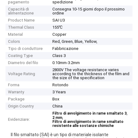
pagamento
spedizione
Capacità di
Consegna 10-15 giorni dopo il prossimo
alimentazione
ordine
Product Name
SAI U3
Thermal Class
155℃
Material
Copper
Colors
Red, Green, Blue, Yellow,
Tipo di conduttore
Fabbricazione
Coating Type
Class 3
Diametro del filo
0.10mm-3.2mm
2800V The voltage resistance varies
Voltage Rating
according to the thickness of the film and
the size of the specification
Forma
Rotondo
Warranty
3 Years
Package
Box
Origin Country
China
,
Filtro di avvolgimento in rame smaltato 3
,
2 mm
Evidenziare:
Filtro di avvolgimento in rame smaltato
resistente alle sostanze chimiche
Il filo smaltato (SAI) è un tipo di materiale isolante