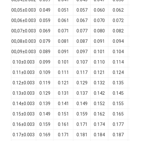
Filati di rame isolati con smalto
00,05±0.003
0.049
0.051
0.057
0.060
0.062
0.00
Cavi magnetici di smalto
00,06±0.003
0.059
0.061
0.067
0.070
0.072
0.00
00,07±0.003
0.069
0.071
0.077
0.080
0.082
0.00
Filtro di rame piatto smaltato
00,08±0.003
0.079
0.081
0.087
0.091
0.094
0.00
Filati ricoperti di seta
00,09±0.003
0.089
0.091
0.097
0.101
0.104
0.00
cavo del litz
0.10±0.003
0.099
0.101
0.107
0.110
0.114
0.00
0.11±0.003
0.109
0.111
0.117
0.121
0.124
0.00
Cavi magnetici ad alta temperatura
0.12±0.003
0.119
0.121
0.129
0.132
0.135
0.00
0.13±0.003
0.129
0.131
0.137
0.142
0.145
0.00
0.14±0.003
0.139
0.141
0.149
0.152
0.155
0.00
0.15±0.003
0.149
0.151
0.159
0.162
0.165
0.00
0.16±0.003
0.159
0.161
0.171
0.174
0.177
0.01
0.17±0.003
0.169
0.171
0.181
0.184
0.187
0.01