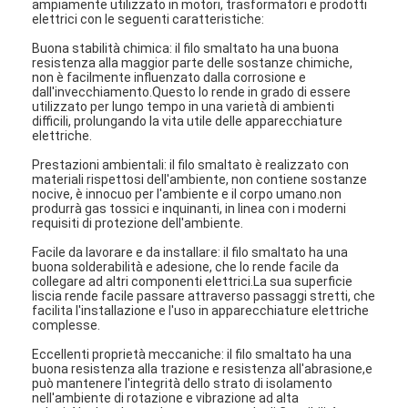
ampiamente utilizzato in motori, trasformatori e prodotti
elettrici con le seguenti caratteristiche:
Buona stabilità chimica: il filo smaltato ha una buona
resistenza alla maggior parte delle sostanze chimiche,
non è facilmente influenzato dalla corrosione e
dall'invecchiamento.Questo lo rende in grado di essere
utilizzato per lungo tempo in una varietà di ambienti
difficili, prolungando la vita utile delle apparecchiature
elettriche.
Prestazioni ambientali: il filo smaltato è realizzato con
materiali rispettosi dell'ambiente, non contiene sostanze
nocive, è innocuo per l'ambiente e il corpo umano.non
produrrà gas tossici e inquinanti, in linea con i moderni
requisiti di protezione dell'ambiente.
Facile da lavorare e da installare: il filo smaltato ha una
buona solderabilità e adesione, che lo rende facile da
collegare ad altri componenti elettrici.La sua superficie
liscia rende facile passare attraverso passaggi stretti, che
facilita l'installazione e l'uso in apparecchiature elettriche
complesse.
Eccellenti proprietà meccaniche: il filo smaltato ha una
buona resistenza alla trazione e resistenza all'abrasione,e
può mantenere l'integrità dello strato di isolamento
nell'ambiente di rotazione e vibrazione ad alta