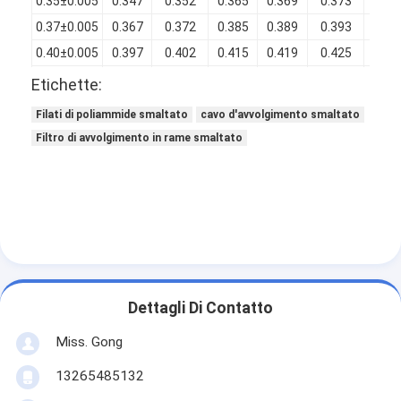
0.35±0.005
0.347
0.352
0.365
0.369
0.373
0.01
0.37±0.005
0.367
0.372
0.385
0.389
0.393
0.01
0.40±0.005
0.397
0.402
0.415
0.419
0.425
0.01
0.45±0.006
0.446
0.452
0.465
0.469
0.475
0.01
Etichette:
0.50±0.006
0.496
0.502
0.517
0.522
0.527
0.01
Filati di poliammide smaltato
cavo d'avvolgimento smaltato
0.55±0.006
0.546
0.552
0.567
0.572
0.577
0.01
Filtro di avvolgimento in rame smaltato
0.60±0.008
0.596
0.602
0.617
0.623
0.628
0.01
Dettagli Di Contatto
Miss. Gong
13265485132