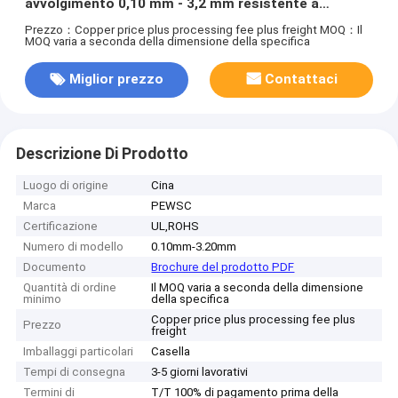
avvolgimento 0,10 mm - 3,2 mm resistente a
sostanze chimiche
Prezzo：Copper price plus processing fee plus freight
MOQ：Il
MOQ varia a seconda della dimensione della specifica
Miglior prezzo
Contattaci
Descrizione Di Prodotto
Luogo di origine
Cina
Marca
PEWSC
Certificazione
UL,ROHS
Numero di modello
0.10mm-3.20mm
Documento
Brochure del prodotto PDF
Quantità di ordine
Il MOQ varia a seconda della dimensione
minimo
della specifica
Copper price plus processing fee plus
Prezzo
freight
Imballaggi particolari
Casella
Tempi di consegna
3-5 giorni lavorativi
Termini di
T/T 100% di pagamento prima della