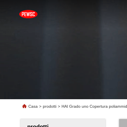
Casa
>
prodotti
>
HAI Grado uno Copertura poliammide
prodotti