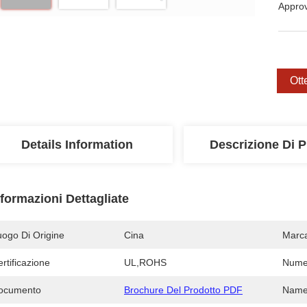
Appro
Ott
Details Information
Descrizione Di P
nformazioni Dettagliate
uogo Di Origine
Cina
Marc
rtificazione
UL,ROHS
Numer
ocumento
Brochure Del Prodotto PDF
Name