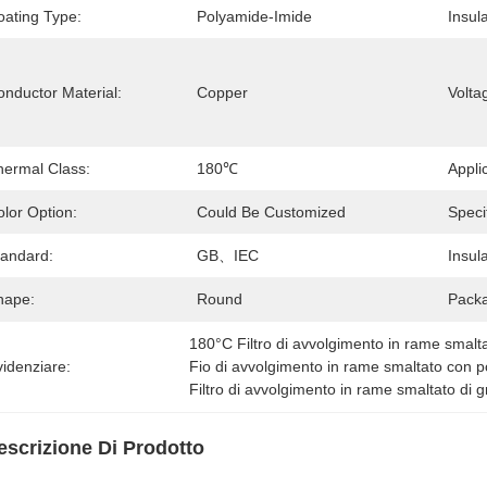
oating Type:
Polyamide-Imide
Insula
onductor Material:
Copper
Volta
hermal Class:
180℃
Appli
lor Option:
Could Be Customized
Specif
tandard:
GB、IEC
Insul
hape:
Round
Pack
180°C Filtro di avvolgimento in rame smalt
idenziare:
Fio di avvolgimento in rame smaltato con p
Filtro di avvolgimento in rame smaltato di 
escrizione Di Prodotto