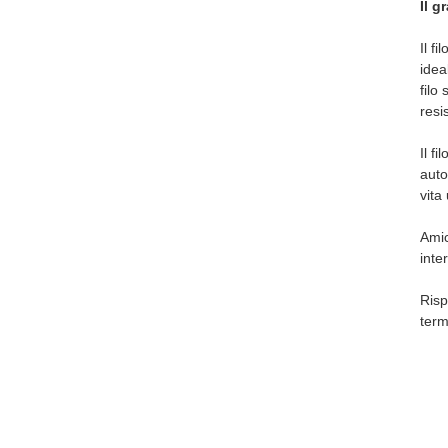
Il g
Il f
idea
filo
resi
Il f
auto
vita
Amic
inte
Risp
term