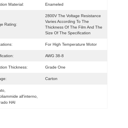
tion Material:
Enameled
2800V The Voltage Resistance 
Varies According To The 
ge Rating:
Thickness Of The Film And The 
Size Of The Specification
cations:
For High Temperature Motor
ication:
AWG 38-8
ation Thickness:
Grade One
age:
Carton
ato
, 
oliammide all'interno
, 
grado HAI