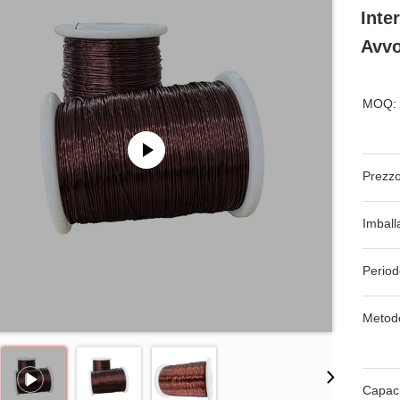
Inte
Avvo
MOQ:
Prezzo
Imball
Period
Metod
Capaci