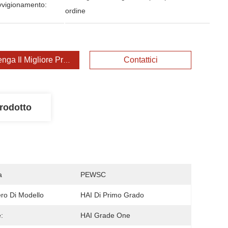
vvigionamento:
ordine
enga Il Migliore Prezzo
Contattici
rodotto
a
PEWSC
o Di Modello
HAI Di Primo Grado
:
HAI Grade One