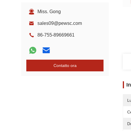
Miss. Gong
sales09@pewsc.com
86-755-89669661
Contatto ora
I
L
Ce
D