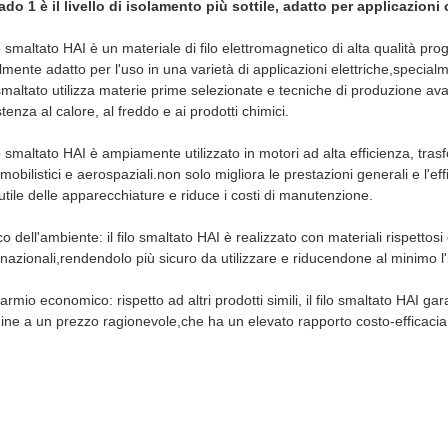
rado 1 è il livello di isolamento più sottile, adatto per applicazioni
ilo smaltato HAI è un materiale di filo elettromagnetico di alta qualità pro
lmente adatto per l'uso in una varietà di applicazioni elettriche,special
 smaltato utilizza materie prime selezionate e tecniche di produzione av
stenza al calore, al freddo e ai prodotti chimici.
ilo smaltato HAI è ampiamente utilizzato in motori ad alta efficienza, trasfo
mobilistici e aerospaziali.non solo migliora le prestazioni generali e l'
 utile delle apparecchiature e riduce i costi di manutenzione.
o dell'ambiente: il filo smaltato HAI è realizzato con materiali rispetto
rnazionali,rendendolo più sicuro da utilizzare e riducendone al minimo l
armio economico: rispetto ad altri prodotti simili, il filo smaltato HAI gara
ine a un prezzo ragionevole,che ha un elevato rapporto costo-efficacia