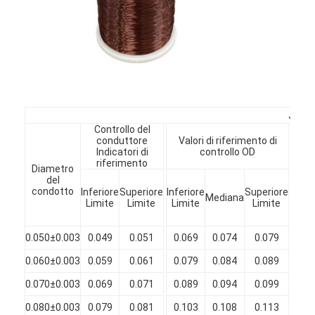
JIS--
Controllo del
conduttore
Valori di riferimento di
L
Indicatori di
controllo OD
riferimento
Diametro
Mi
del
Aum
condotto
Inferiore
Superiore
Inferiore
Superiore
Mediana
d
Limite
Limite
Limite
Limite
diam
(m
Casa.
0.050±0.003
0.049
0.051
0.069
0.074
0.079
0.
0.060±0.003
0.059
0.061
0.079
0.084
0.089
0.
Prodotti
0.070±0.003
0.069
0.071
0.089
0.094
0.099
0.
Spettacolo VR
0.080±0.003
0.079
0.081
0.103
0.108
0.113
0.