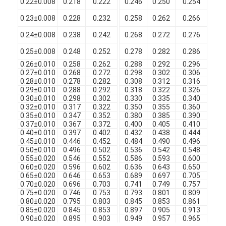
0.22±0.008
0.218
0.222
0.246
0.250
0.254
0.
Filati di rame isolati con smalto
0.23±0.008
0.228
0.232
0.258
0.262
0.266
0.
Cavi magnetici di smalto
0.24±0.008
0.238
0.242
0.268
0.272
0.276
0.
Filtro di rame piatto smaltato
0.25±0.008
0.248
0.252
0.278
0.282
0.286
0.
0.26±0.010
0.258
0.262
0.288
0.292
0.296
0.
0.27±0.010
0.268
0.272
0.298
0.302
0.306
0.
Filati ricoperti di seta
0.28±0.010
0.278
0.282
0.308
0.312
0.316
0.
0.29±0.010
0.288
0.292
0.318
0.322
0.326
0.
cavo del litz
0.30±0.010
0.298
0.302
0.330
0.335
0.340
0.
0.32±0.010
0.317
0.322
0.350
0.355
0.360
0.
0.35±0.010
0.347
0.352
0.380
0.385
0.390
0.
Cavi magnetici ad alta temperatura
0.37±0.010
0.367
0.372
0.400
0.405
0.410
0.
0.40±0.010
0.397
0.402
0.432
0.438
0.444
0.
0.45±0.010
0.446
0.452
0.484
0.490
0.496
0.
0.50±0.010
0.496
0.502
0.536
0.542
0.548
0.
0.55±0.020
0.546
0.552
0.586
0.593
0.600
0.
0.60±0.020
0.596
0.602
0.636
0.643
0.650
0.
0.65±0.020
0.646
0.653
0.689
0.697
0.705
0.
0.70±0.020
0.696
0.703
0.741
0.749
0.757
0.
0.75±0.020
0.746
0.753
0.793
0.801
0.809
0.
0.80±0.020
0.795
0.803
0.845
0.853
0.861
0.
0.85±0.020
0.845
0.853
0.897
0.905
0.913
0.
0.90±0.020
0.895
0.903
0.949
0.957
0.965
0.