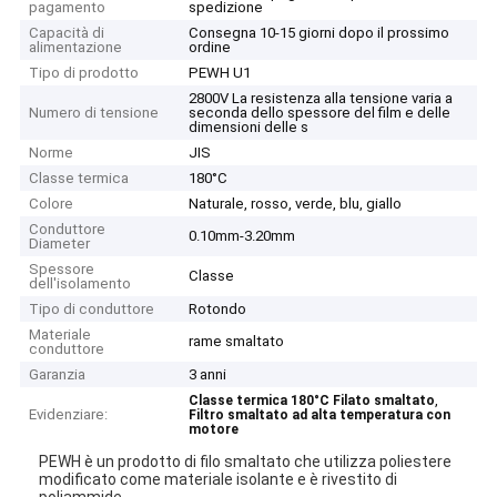
pagamento
spedizione
Capacità di
Consegna 10-15 giorni dopo il prossimo
alimentazione
ordine
Tipo di prodotto
PEWH U1
2800V La resistenza alla tensione varia a
Numero di tensione
seconda dello spessore del film e delle
dimensioni delle s
Norme
JIS
Classe termica
180°C
Colore
Naturale, rosso, verde, blu, giallo
Conduttore
0.10mm-3.20mm
Diameter
Spessore
Classe
dell'isolamento
Tipo di conduttore
Rotondo
Materiale
rame smaltato
conduttore
Garanzia
3 anni
,
Classe termica 180°C Filato smaltato
Evidenziare:
Filtro smaltato ad alta temperatura con
motore
PEWH è un prodotto di filo smaltato che utilizza poliestere
modificato come materiale isolante e è rivestito di
poliammide.