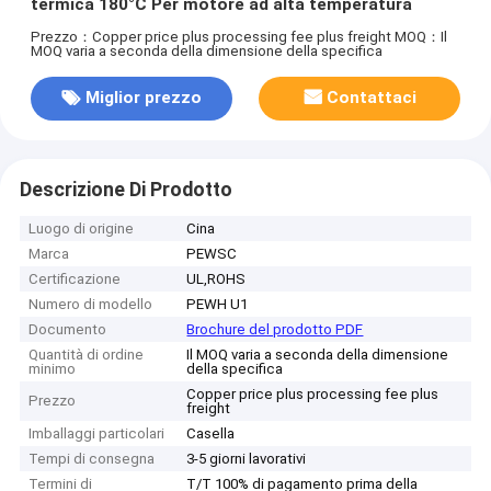
termica 180°C Per motore ad alta temperatura
Prezzo：Copper price plus processing fee plus freight
MOQ：Il
MOQ varia a seconda della dimensione della specifica
Miglior prezzo
Contattaci
Descrizione Di Prodotto
Luogo di origine
Cina
Marca
PEWSC
Certificazione
UL,ROHS
Numero di modello
PEWH U1
Documento
Brochure del prodotto PDF
Quantità di ordine
Il MOQ varia a seconda della dimensione
minimo
della specifica
Copper price plus processing fee plus
Prezzo
freight
Imballaggi particolari
Casella
Tempi di consegna
3-5 giorni lavorativi
Termini di
T/T 100% di pagamento prima della