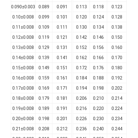
Chi Siamo
0.090±0.003
0.089
0.091
0.113
0.118
0.123
0.
0.10±0.008
0.099
0.101
0.120
0.124
0.128
0.
Visita alla fabbrica
0.11±0.008
0.109
0.111
0.130
0.134
0.138
0.
Controllo di qualità
0.12±0.008
0.119
0.121
0.142
0.146
0.150
0.
Contattaci
0.13±0.008
0.129
0.131
0.152
0.156
0.160
0.
0.14±0.008
0.139
0.141
0.162
0.166
0.170
0.
Notizie
0.15±0.008
0.149
0.151
0.172
0.176
0.180
0.
Casi
0.16±0.008
0.159
0.161
0.184
0.188
0.192
0.
Chiedi un preventivo
0.17±0.008
0.169
0.171
0.194
0.198
0.202
0.
0.18±0.008
0.179
0.181
0.206
0.210
0.214
0.
0.19±0.008
0.189
0.191
0.216
0.220
0.224
0.
filtro di rame rotondo smaltato
0.20±0.008
0.198
0.201
0.226
0.230
0.234
0.
Filati di avvolgimento in rame smaltato
0.21±0.008
0.208
0.212
0.236
0.240
0.244
0.