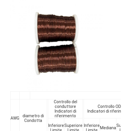
Filati di rame isolati con smalto
Cavi magnetici di smalto
Filtro di rame piatto smaltato
Filati ricoperti di seta
cavo del litz
Cavi magnetici ad alta temperatura
Controllo del
conduttore
Controllo OD
Indicatori di
Indicatori di riferiment
diametro di
riferimento
AWG
Condotta
Inferiore
Superiore
Inferiore
Superio
Mediana
Limite
Limite
Limite
Limit