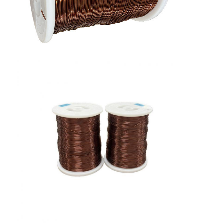
Chi Siamo
Visita alla fabbrica
Controllo di qualità
Contattaci
Notizie
Casi
Chiedi un preventivo
filtro di rame rotondo smaltato
Filati di avvolgimento in rame smaltato