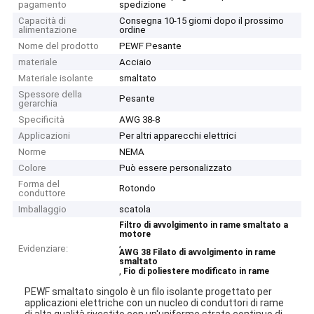
pagamento
spedizione
Capacità di
Consegna 10-15 giorni dopo il prossimo
alimentazione
ordine
Nome del prodotto
PEWF Pesante
materiale
Acciaio
Materiale isolante
smaltato
Spessore della
Pesante
gerarchia
Specificità
AWG 38-8
Applicazioni
Per altri apparecchi elettrici
Norme
NEMA
Colore
Può essere personalizzato
Forma del
Rotondo
conduttore
Imballaggio
scatola
Filtro di avvolgimento in rame smaltato a
motore
,
Evidenziare:
AWG 38 Filato di avvolgimento in rame
smaltato
,
Fio di poliestere modificato in rame
PEWF smaltato singolo è un filo isolante progettato per
applicazioni elettriche con un nucleo di conduttori di rame
di alta qualità rivestito con un'uniforme,strato continuo di