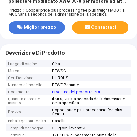
poliestere modificato AWG 38-8 per motore ad alta
temperatura
Prezzo：Copper price plus processing fee plus freight
MOQ：Il
MOQ varia a seconda della dimensione della specifica
Miglior prezzo
Contattaci
Descrizione Di Prodotto
Luogo di origine
Cina
Marca
PEWSC
Certificazione
UL,ROHS
Numero di modello
PEWF Pesante
Documento
Brochure del prodotto PDF
Quantità di ordine
Il MOQ varia a seconda della dimensione
minimo
della specifica
Copper price plus processing fee plus
Prezzo
freight
Imballaggi particolari
Casella
Tempi di consegna
3-5 giorni lavorativi
Termini di
T/T 100% di pagamento prima della