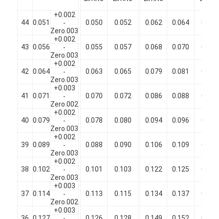
+0.002
44
0.051
0.050
0.052
0.062
0.064
0.066
-
Zero.003
+0.002
43
0.056
0.055
0.057
0.068
0.070
0.072
-
Zero.003
+0.002
42
0.064
0.063
0.065
0.079
0.081
0.083
-
Zero.003
+0.003
41
0.071
0.070
0.072
0.086
0.088
0.090
-
Zero.002
+0.002
40
0.079
0.078
0.080
0.094
0.096
0.098
-
Zero.003
+0.002
39
0.089
0.088
0.090
0.106
0.109
0.112
-
Zero.003
+0.002
38
0.102
0.101
0.103
0.122
0.125
0.128
-
Zero.003
+0.003
37
0.114
0.113
0.115
0.134
0.137
0.140
-
Zero.002
+0.003
36
0.127
0.126
0.128
0.149
0.152
0.155
-