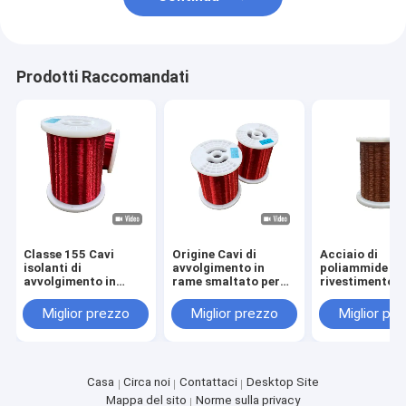
Zero.028
+0.018
8
3.264
3.254
3.268
3.361
3.370
3.378
-
Zero.033
I valori di resistenza all'usura singola di cui sopra si applic
Prodotti Raccomandati
MW-5C 
Classe 155 Cavi
Origine Cavi di
Acciaio di
isolanti di
avvolgimento in
poliammide di
avvolgimento in
rame smaltato per
rivestimento i
rame per
alta tensione fino a
smaltato 0,10
apparecchiature
2800V
3,2 mm RoHS
Miglior prezzo
Miglior prezzo
Miglior pr
elettriche fino a una
approvato
tensione nominale di
2800 V
Casa
Circa noi
Contattaci
Desktop Site
Mappa del sito
Norme sulla privacy