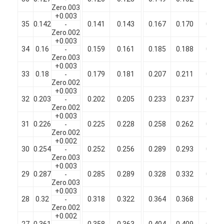
Zero.003
+0.003
35
0.142
0.141
0.143
0.167
0.170
0.173
-
Zero.002
+0.003
34
0.16
0.159
0.161
0.185
0.188
0.191
-
Zero.003
+0.003
33
0.18
0.179
0.181
0.207
0.211
0.215
-
Zero.002
+0.003
32
0.203
0.202
0.205
0.233
0.237
0.241
-
Zero.002
+0.003
31
0.226
0.225
0.228
0.258
0.262
0.266
-
Zero.002
+0.002
30
0.254
0.252
0.256
0.289
0.293
0.297
-
Zero.003
+0.003
29
0.287
0.285
0.289
0.328
0.332
0.336
-
Zero.003
+0.003
28
0.32
0.318
0.322
0.364
0.368
0.372
-
Zero.002
+0.002
27
0.361
0.358
0.363
0.404
0.409
0.414