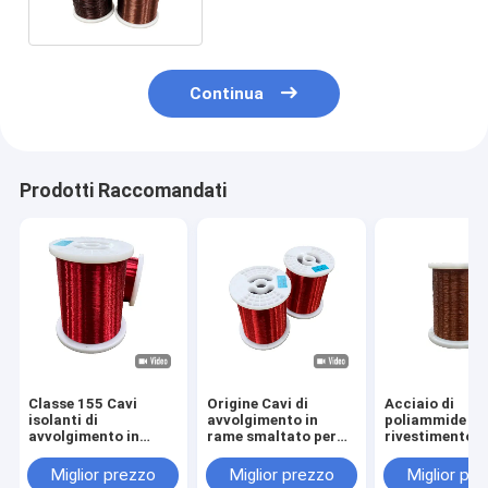
Continua
Prodotti Raccomandati
Classe 155 Cavi
Origine Cavi di
Acciaio di
isolanti di
avvolgimento in
poliammide di
avvolgimento in
rame smaltato per
rivestimento i
rame per
alta tensione fino a
smaltato 0,10
apparecchiature
2800V
3,2 mm RoHS
Miglior prezzo
Miglior prezzo
Miglior pr
elettriche fino a una
approvato