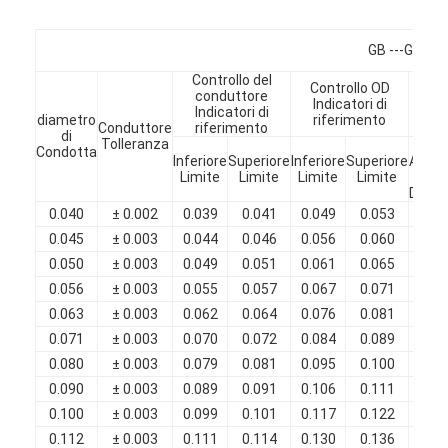
Chi Siamo
GB ---Grado
Visita alla fabbrica
Controllo del
Controllo OD
conduttore
Li
Indicatori di
Controllo di qualità
Indicatori di
s
diametro
riferimento
Conduttore
riferimento
di
Tolleranza
Min
Contattaci
Condotta
Inferiore
Superiore
Inferiore
Superiore
Aume
Limite
Limite
Limite
Limite
in
Diame
Notizie
0.040
± 0.002
0.039
0.041
0.049
0.053
0.0
0.045
± 0.003
0.044
0.046
0.056
0.060
0.0
Casi
0.050
± 0.003
0.049
0.051
0.061
0.065
0.0
Chiedi un preventivo
0.056
± 0.003
0.055
0.057
0.067
0.071
0.0
0.063
± 0.003
0.062
0.064
0.076
0.081
0.0
0.071
± 0.003
0.070
0.072
0.084
0.089
0.0
0.080
± 0.003
0.079
0.081
0.095
0.100
0.0
filtro di rame rotondo smaltato
0.090
± 0.003
0.089
0.091
0.106
0.111
0.0
0.100
± 0.003
0.099
0.101
0.117
0.122
0.0
Filati di avvolgimento in rame smaltato
0.112
± 0.003
0.111
0.114
0.130
0.136
0.0