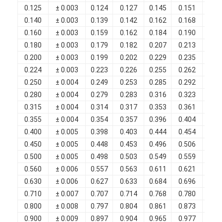
Filati di rame isolati con smalto
0.125
± 0.003
0.124
0.127
0.145
0.151
0.0
0.140
± 0.003
0.139
0.142
0.162
0.168
0.0
Cavi magnetici di smalto
0.160
± 0.003
0.159
0.162
0.184
0.190
0.0
0.180
± 0.003
0.179
0.182
0.207
0.213
0.0
Filtro di rame piatto smaltato
0.200
± 0.003
0.199
0.202
0.229
0.235
0.0
0.224
± 0.003
0.223
0.226
0.255
0.262
0.0
Filati ricoperti di seta
0.250
± 0.004
0.249
0.253
0.285
0.292
0.0
cavo del litz
0.280
± 0.004
0.279
0.283
0.316
0.323
0.0
0.315
± 0.004
0.314
0.317
0.353
0.361
0.0
Cavi magnetici ad alta temperatura
0.355
± 0.004
0.354
0.357
0.396
0.404
0.0
0.400
± 0.005
0.398
0.403
0.444
0.454
0.0
0.450
± 0.005
0.448
0.453
0.496
0.506
0.0
0.500
± 0.005
0.498
0.503
0.549
0.559
0.0
0.560
± 0.006
0.557
0.563
0.611
0.621
0.0
0.630
± 0.006
0.627
0.633
0.684
0.696
0.0
0.710
± 0.007
0.707
0.714
0.768
0.780
0.0
0.800
± 0.008
0.797
0.804
0.861
0.873
0.0
0.900
± 0.009
0.897
0.904
0.965
0.977
0.0