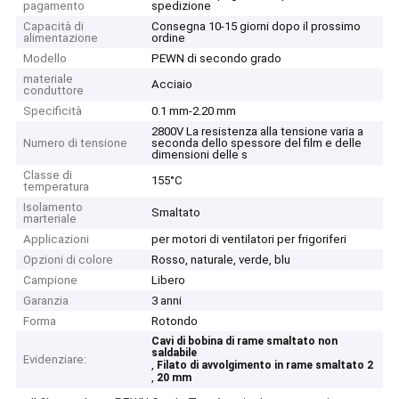
pagamento
spedizione
Capacità di
Consegna 10-15 giorni dopo il prossimo
alimentazione
ordine
Modello
PEWN di secondo grado
materiale
Acciaio
conduttore
Specificità
0.1 mm-2.20 mm
2800V La resistenza alla tensione varia a
Numero di tensione
seconda dello spessore del film e delle
dimensioni delle s
Classe di
155°C
temperatura
Isolamento
Smaltato
marteriale
Applicazioni
per motori di ventilatori per frigoriferi
Opzioni di colore
Rosso, naturale, verde, blu
Campione
Libero
Garanzia
3 anni
Forma
Rotondo
Cavi di bobina di rame smaltato non
saldabile
Evidenziare:
,
Filato di avvolgimento in rame smaltato 2
,
20 mm