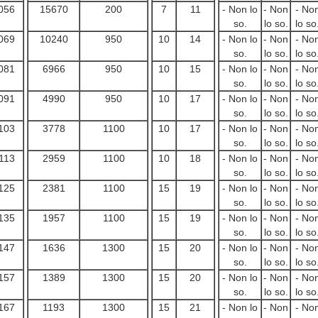
056
15670
200
7
11
- Non lo
- Non
- No
so.
lo so.
lo so
069
10240
950
10
14
- Non lo
- Non
- No
so.
lo so.
lo so
081
6966
950
10
15
- Non lo
- Non
- No
so.
lo so.
lo so
091
4990
950
10
17
- Non lo
- Non
- No
so.
lo so.
lo so
103
3778
1100
10
17
- Non lo
- Non
- No
so.
lo so.
lo so
113
2959
1100
10
18
- Non lo
- Non
- No
so.
lo so.
lo so
125
2381
1100
15
19
- Non lo
- Non
- No
so.
lo so.
lo so
135
1957
1100
15
19
- Non lo
- Non
- No
so.
lo so.
lo so
147
1636
1300
15
20
- Non lo
- Non
- No
so.
lo so.
lo so
157
1389
1300
15
20
- Non lo
- Non
- No
so.
lo so.
lo so
167
1193
1300
15
21
- Non lo
- Non
- No