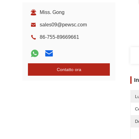
Miss. Gong
sales09@pewsc.com
86-755-89669661
Contatto ora
I
L
Ce
D