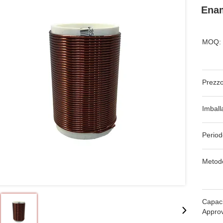
Enam
MOQ:
Prezzo
Imball
Period
Metod
Capaci
Appro