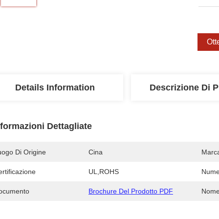
Ott
Details Information
Descrizione Di P
nformazioni Dettagliate
uogo Di Origine
Cina
Marc
rtificazione
UL,ROHS
Numer
ocumento
Brochure Del Prodotto PDF
Nome 