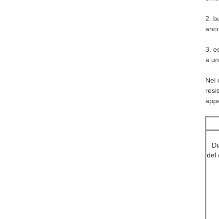
2. b
anco
3. e
a un
Nel 
resi
appa
Di
del