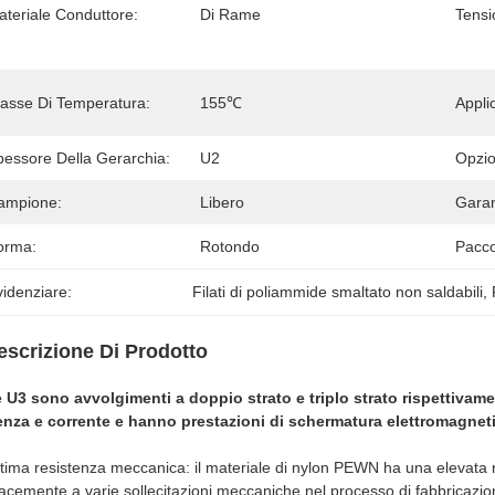
ateriale Conduttore:
Di Rame
Tensi
lasse Di Temperatura:
155℃
Appli
pessore Della Gerarchia:
U2
Opzio
ampione:
Libero
Garan
orma:
Rotondo
Pacco
idenziare:
Filati di poliammide smaltato non saldabili
, 
escrizione Di Prodotto
 U3 sono avvolgimenti a doppio strato e triplo strato rispettivame
nza e corrente e hanno prestazioni di schermatura elettromagneti
ttima resistenza meccanica: il materiale di nylon PEWN ha una elevata 
cacemente a varie sollecitazioni meccaniche nel processo di fabbricazion