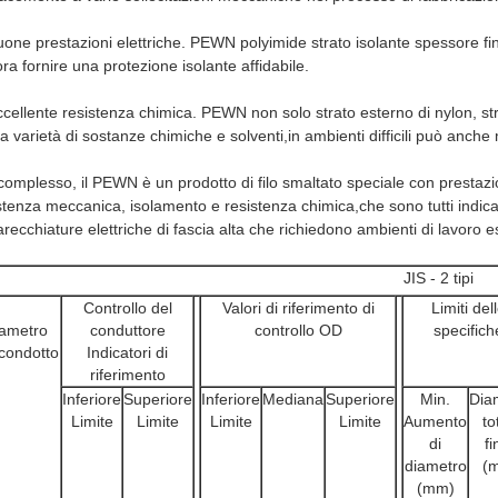
uone prestazioni elettriche. PEWN polyimide strato isolante spessore fi
ra fornire una protezione isolante affidabile.
ccellente resistenza chimica. PEWN non solo strato esterno di nylon, st
a varietà di sostanze chimiche e solventi,in ambienti difficili può anch
complesso, il PEWN è un prodotto di filo smaltato speciale con prestazion
stenza meccanica, isolamento e resistenza chimica,che sono tutti indica
recchiature elettriche di fascia alta che richiedono ambienti di lavoro e
JIS - 2 tipi
Controllo del
Valori di riferimento di
Limiti del
ametro
conduttore
controllo OD
specifich
 condotto
Indicatori di
riferimento
Inferiore
Superiore
Inferiore
Mediana
Superiore
Min.
Dia
Limite
Limite
Limite
Limite
Aumento
to
di
fi
diametro
(
(mm)