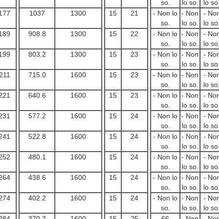
so.
lo so.
lo so
177
1037
1300
15
21
- Non lo
- Non
- No
so.
lo so.
lo so
189
908.8
1300
15
22
- Non lo
- Non
- No
so.
lo so.
lo so
199
803.2
1300
15
23
- Non lo
- Non
- No
so.
lo so.
lo so
211
715.0
1600
15
23
- Non lo
- Non
- No
so.
lo so.
lo so
221
640.6
1600
15
23
- Non lo
- Non
- No
so.
lo so.
lo so
231
577.2
1600
15
24
- Non lo
- Non
- No
so.
lo so.
lo so
241
522.8
1600
15
24
- Non lo
- Non
- No
so.
lo so.
lo so
252
480.1
1600
15
24
- Non lo
- Non
- No
so.
lo so.
lo so
264
438.6
1600
15
24
- Non lo
- Non
- No
so.
lo so.
lo so
274
402.2
1600
15
24
- Non lo
- Non
- No
so.
lo so.
lo so
284
370.2
1600
15
25
66
- Non
- No