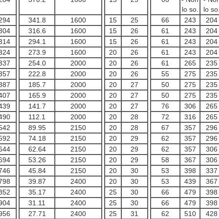
lo so.
lo so
294
341.8
1600
15
25
66
243
204
304
316.6
1600
15
26
61
243
204
314
294.1
1600
15
26
61
243
204
324
273.9
1600
20
26
61
243
204
337
254.0
2000
20
26
61
265
235
357
222.8
2000
20
26
55
275
235
387
185.7
2000
20
27
50
275
235
407
165.9
2000
20
27
50
275
235
439
141.7
2000
20
27
76
306
265
490
112.1
2000
20
28
72
316
265
542
89.95
2150
20
28
67
357
296
592
74.18
2150
20
29
62
357
296
644
62.64
2150
20
29
62
357
306
694
53.26
2150
20
29
58
367
306
746
45.84
2150
20
30
53
398
337
798
39.87
2400
20
30
53
439
367
852
35.17
2400
25
30
66
479
398
904
31.11
2400
25
30
66
479
398
956
27.71
2400
25
31
62
510
428