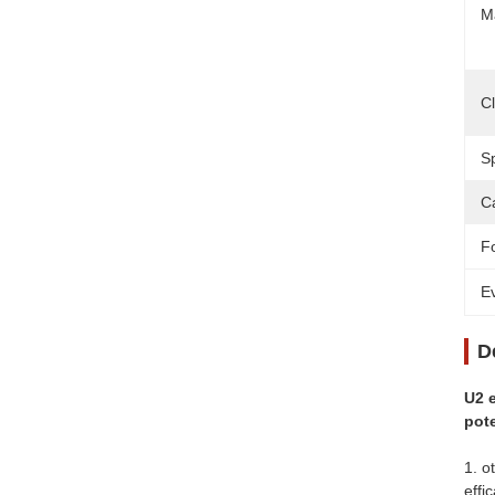
M
C
S
C
F
Ev
D
U2 e
pote
1. o
effi