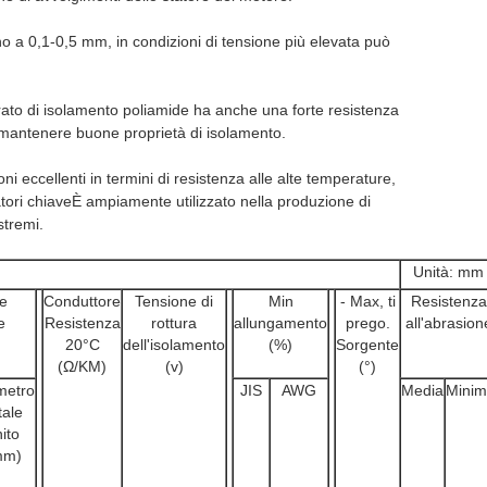
no a 0,1-0,5 mm, in condizioni di tensione più elevata può
rato di isolamento poliamide ha anche una forte resistenza
e mantenere buone proprietà di isolamento.
i eccellenti in termini di resistenza alle alte temperature,
tori chiaveÈ ampiamente utilizzato nella produzione di
stremi.
Unità: mm
le
Conduttore
Tensione di
Min
- Max, ti
Resistenza
e
Resistenza
rottura
allungamento
prego.
all'abrasion
20°C
dell'isolamento
(%)
Sorgente
(Ω/KM)
(v)
(°)
metro
JIS
AWG
Media
Mini
tale
nito
mm)