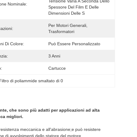
Tensione Varia A Seconda Dello 
one Nominale:
Spessore Del Film E Delle 
Dimensioni Delle S
Per Motori Generali, 
cazioni:
Trasformatori
ni Di Colore:
Può Essere Personalizzato
zia:
3 Anni
:
Cartucce
Filtro di poliammide smaltato di 0
nte, che sono più adatti per applicazioni ad alta
ca migliori.
resistenza meccanica e all'abrasione;e può resistere
e di avvolgimenti dello statore del motore.