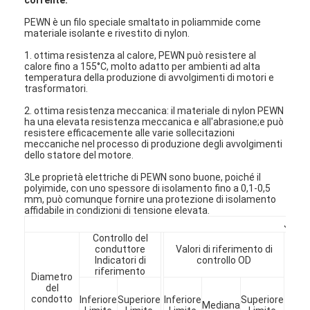
PEWN è un filo speciale smaltato in poliammide come
materiale isolante e rivestito di nylon.
1. ottima resistenza al calore, PEWN può resistere al
calore fino a 155°C, molto adatto per ambienti ad alta
temperatura della produzione di avvolgimenti di motori e
trasformatori.
2. ottima resistenza meccanica: il materiale di nylon PEWN
ha una elevata resistenza meccanica e all'abrasione;e può
resistere efficacemente alle varie sollecitazioni
meccaniche nel processo di produzione degli avvolgimenti
dello statore del motore.
3Le proprietà elettriche di PEWN sono buone, poiché il
polyimide, con uno spessore di isolamento fino a 0,1-0,5
mm, può comunque fornire una protezione di isolamento
affidabile in condizioni di tensione elevata.
JIS--
Controllo del
conduttore
Valori di riferimento di
L
Indicatori di
controllo OD
riferimento
Diametro
Mi
del
Aum
condotto
Inferiore
Superiore
Inferiore
Superiore
Mediana
d