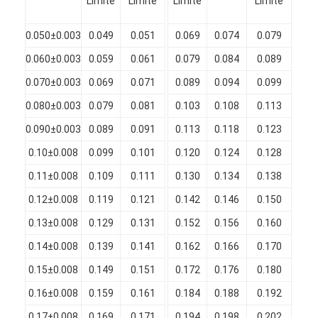
Limite
Limite
Limite
Limite
diam
(m
0.050±0.003
0.049
0.051
0.069
0.074
0.079
0.
0.060±0.003
0.059
0.061
0.079
0.084
0.089
0.
0.070±0.003
0.069
0.071
0.089
0.094
0.099
0.
0.080±0.003
0.079
0.081
0.103
0.108
0.113
0.
0.090±0.003
0.089
0.091
0.113
0.118
0.123
0.
0.10±0.008
0.099
0.101
0.120
0.124
0.128
0.
0.11±0.008
0.109
0.111
0.130
0.134
0.138
0.
0.12±0.008
0.119
0.121
0.142
0.146
0.150
0.
0.13±0.008
0.129
0.131
0.152
0.156
0.160
0.
Casa.
0.14±0.008
0.139
0.141
0.162
0.166
0.170
0.
Prodotti
0.15±0.008
0.149
0.151
0.172
0.176
0.180
0.
0.16±0.008
0.159
0.161
0.184
0.188
0.192
0.
Spettacolo VR
0.17±0.008
0.169
0.171
0.194
0.198
0.202
0.