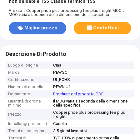
non saldabile 155 Classe termica 155
Prezzo：Copper price plus processing fee plus freight
MOQ：Il
MOQ varia a seconda della dimensione della specifica
Miglior prezzo
Contattaci
Descrizione Di Prodotto
Luogo di origine
Cina
Marca
PEWSC
Certificazione
UL,ROHS
Numero di modello
PEWN U1
Documento
Brochure del prodotto PDF
Quantità di ordine
Il MOQ varia a seconda della dimensione
minimo
della specifica
Copper price plus processing fee plus
Prezzo
freight
Imballaggi particolari
Casella
Tempi di consegna
3-5 giorni lavorativi
Termini di
T/T 100% di pagamento prima della