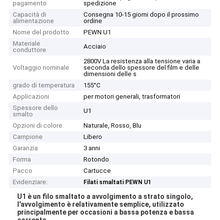
pagamento
spedizione
Capacità di
Consegna 10-15 giorni dopo il prossimo
alimentazione
ordine
Nome del prodotto
PEWN U1
Materiale
Acciaio
conduttore
2800V La resistenza alla tensione varia a
Voltaggio nominale
seconda dello spessore del film e delle
dimensioni delle s
grado di temperatura
155°C
Applicazioni
per motori generali, trasformatori
Spessore dello
U1
smalto
Opzioni di colore
Naturale, Rosso, Blu
Campione
Libero
Garanzia
3 anni
Forma
Rotondo
Pacco
Cartucce
Evidenziare:
Filati smaltati PEWN U1
U1 è un filo smaltato a avvolgimento a strato singolo,
l'avvolgimento è relativamente semplice, utilizzato
principalmente per occasioni a bassa potenza e bassa
corrente.