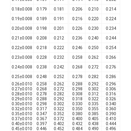
Chi Siamo
0.18±0.008
0.179
0.181
0.206
0.210
0.214
0.
Visita alla fabbrica
0.19±0.008
0.189
0.191
0.216
0.220
0.224
0.
0.20±0.008
0.198
0.201
0.226
0.230
0.234
0.
Controllo di qualità
0.21±0.008
0.208
0.212
0.236
0.240
0.244
0.
Contattaci
0.22±0.008
0.218
0.222
0.246
0.250
0.254
0.
Notizie
0.23±0.008
0.228
0.232
0.258
0.262
0.266
0.
0.24±0.008
0.238
0.242
0.268
0.272
0.276
0.
Casi
0.25±0.008
0.248
0.252
0.278
0.282
0.286
0.
Chiedi un preventivo
0.26±0.010
0.258
0.262
0.288
0.292
0.296
0.
0.27±0.010
0.268
0.272
0.298
0.302
0.306
0.
0.28±0.010
0.278
0.282
0.308
0.312
0.316
0.
0.29±0.010
0.288
0.292
0.318
0.322
0.326
0.
0.30±0.010
0.298
0.302
0.330
0.335
0.340
0.
filtro di rame rotondo smaltato
0.32±0.010
0.317
0.322
0.350
0.355
0.360
0.
0.35±0.010
0.347
0.352
0.380
0.385
0.390
0.
0.37±0.010
0.367
0.372
0.400
0.405
0.410
0.
Filati di avvolgimento in rame smaltato
0.40±0.010
0.397
0.402
0.432
0.438
0.444
0.
0.45±0.010
0.446
0.452
0.484
0.490
0.496
0.