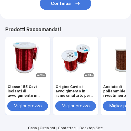
Continua
Prodotti Raccomandati
Classe 155 Cavi
Origine Cavi di
Acciaio di
isolanti di
avvolgimento in
poliammide di
avvolgimento in
rame smaltato per
rivestimento i
rame per
alta tensione fino a
smaltato 0,10
apparecchiature
2800V
3,2 mm RoHS
Miglior prezzo
Miglior prezzo
Miglior pr
elettriche fino a una
approvato
tensione nominale di
2800 V
Casa
Circa noi
Contattaci
Desktop Site