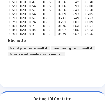
0.50±0.010
0.496
0.502
0.536
0.542
0.548
0.
Filati di rame isolati con smalto
0.55±0.020
0.546
0.552
0.586
0.593
0.600
0.
0.60±0.020
0.596
0.602
0.636
0.643
0.650
0.
Cavi magnetici di smalto
0.65±0.020
0.646
0.653
0.689
0.697
0.705
0.
0.70±0.020
0.696
0.703
0.741
0.749
0.757
0.
0.75±0.020
0.746
0.753
0.793
0.801
0.809
0.
Filtro di rame piatto smaltato
0.80±0.020
0.795
0.803
0.845
0.853
0.861
0.
0.85±0.020
0.845
0.853
0.897
0.905
0.913
0.
Filati ricoperti di seta
0.90±0.020
0.895
0.903
0.949
0.957
0.965
0.
0.95±0.020
0.945
0.953
1.001
1.009
1.017
0.
Etichette:
1.00±0.030
0.995
1.003
1.053
1.062
1.071
0.
cavo del litz
1.10±0.030
1.094
1.103
1.157
1.166
1.175
0.
Filati di poliammide smaltato
cavo d'avvolgimento smaltato
1.20±0.030
1.194
1.203
1.257
1.266
1.275
0.
1.30±0.030
1.294
1.303
1.359
1.368
1.377
0.
Cavi magnetici ad alta temperatura
Filtro di avvolgimento in rame smaltato
1.40±0.030
1.394
1.403
1.459
1.468
1.477
0.
1.50±0.030
1.494
1.503
1.561
1.571
1.581
0.
1.60±0.030
1.593
1.603
1.661
1.671
1.681
0.
1.70±0.030
1.693
1.703
1.763
1.773
1.783
0.
1.80±0.030
1.793
1.803
1.863
1.873
1.883
0.
1.90±0.030
1.893
1.903
1.965
1.975
1.985
0.
2.00±0.030
1.993
2.003
2.065
2.076
2.087
0.
Dettagli Di Contatto
2.10±0.030
2.092
2.104
2.167
2.178
2.189
0.