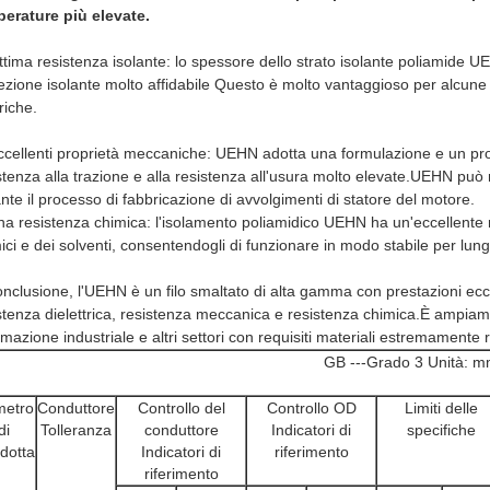
erature più elevate.
ttima resistenza isolante: lo spessore dello strato isolante poliamide 
ezione isolante molto affidabile
Questo è molto vantaggioso per alcune c
triche.
ccellenti proprietà meccaniche: UEHN adotta una formulazione e un pro
stenza alla trazione e alla resistenza all'usura molto elevate.UEHN può 
nte il processo di fabbricazione di avvolgimenti di statore del motore.
a resistenza chimica: l'isolamento poliamidico UEHN ha un'eccellente re
ici e dei solventi, consentendogli di funzionare in modo stabile per lungo
onclusione, l'UEHN è un filo smaltato di alta gamma con prestazioni eccel
stenza dielettrica, resistenza meccanica e resistenza chimica.È ampiament
mazione industriale e altri settori con requisiti materiali estremamente r
GB ---Grado 3 Unità: 
metro
Conduttore
Controllo del
Controllo OD
Limiti delle
di
Tolleranza
conduttore
Indicatori di
specifiche
dotta
Indicatori di
riferimento
riferimento