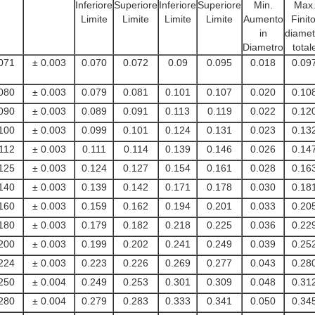
Inferiore
Superiore
Inferiore
Superiore
Min.
Max
Limite
Limite
Limite
Limite
Aumento
Finito
in
diamet
Diametro
total
071
± 0.003
0.070
0.072
0.09
0.095
0.018
0.09
080
± 0.003
0.079
0.081
0.101
0.107
0.020
0.10
090
± 0.003
0.089
0.091
0.113
0.119
0.022
0.12
100
± 0.003
0.099
0.101
0.124
0.131
0.023
0.13
112
± 0.003
0.111
0.114
0.139
0.146
0.026
0.14
125
± 0.003
0.124
0.127
0.154
0.161
0.028
0.16
140
± 0.003
0.139
0.142
0.171
0.178
0.030
0.18
160
± 0.003
0.159
0.162
0.194
0.201
0.033
0.20
180
± 0.003
0.179
0.182
0.218
0.225
0.036
0.22
200
± 0.003
0.199
0.202
0.241
0.249
0.039
0.25
224
± 0.003
0.223
0.226
0.269
0.277
0.043
0.28
250
± 0.004
0.249
0.253
0.301
0.309
0.048
0.31
280
± 0.004
0.279
0.283
0.333
0.341
0.050
0.34