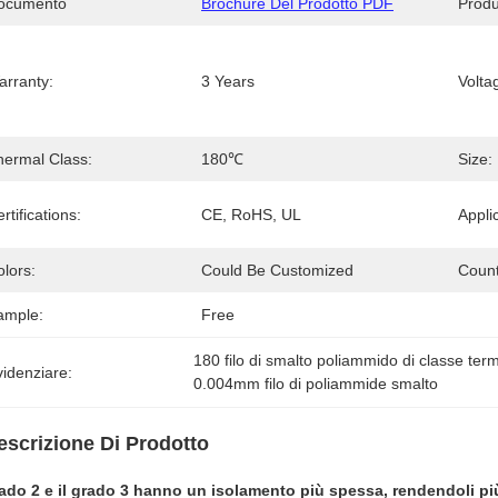
ocumento
Brochure Del Prodotto PDF
Prod
arranty:
3 Years
Volta
hermal Class:
180℃
Size:
rtifications:
CE, RoHS, UL
Appli
lors:
Could Be Customized
Count
ample:
Free
180 filo di smalto poliammido di classe ter
idenziare:
0.004mm filo di poliammide smalto
escrizione Di Prodotto
rado 2 e il grado 3 hanno un isolamento più spessa, rendendoli più s