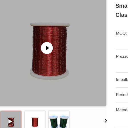
Smal
Clas
MOQ:
Prezzo
Imball
Period
Metod