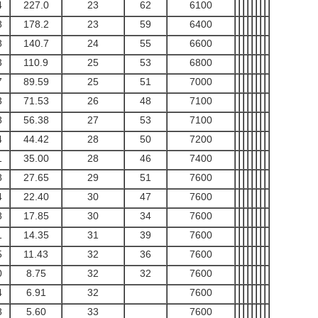
4
227.0
23
62
6100
8
178.2
23
59
6400
8
140.7
24
55
6600
3
110.9
25
53
6800
7
89.59
25
51
7000
3
71.53
26
48
7100
8
56.38
27
53
7100
4
44.42
28
50
7200
1
35.00
28
46
7400
8
27.65
29
51
7600
4
22.40
30
47
7600
8
17.85
30
34
7600
1
14.35
31
39
7600
5
11.43
32
36
7600
0
8.75
32
32
7600
4
6.91
32
7600
8
5.60
33
7600