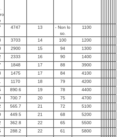
.
.
ro
e
7
4747
13
- Non lo
1100
so.
8
3703
14
100
1200
0
2900
15
94
1300
2
2333
16
90
1400
7
1848
17
88
3900
3
1475
17
84
4100
1
1170
18
79
4200
5
890.6
19
78
4400
9
700.7
20
75
4700
2
565.7
21
72
5100
0
449.5
21
68
5200
2
362.8
22
65
5500
5
288.2
22
61
5800