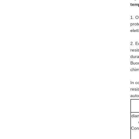
temp
1. O
prot
elet
2. E
resi
dura
Buon
chim
In c
resi
auto
dia
Con