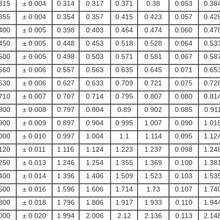
315
± 0.004
0.314
0.317
0.371
0.38
0.053
0.38
355
± 0.004
0.354
0.357
0.415
0.423
0.057
0.42
400
± 0.005
0.398
0.403
0.464
0.474
0.060
0.47
450
± 0.005
0.448
0.453
0.518
0.528
0.064
0.53
500
± 0.005
0.498
0.503
0.571
0.581
0.067
0.58
560
± 0.006
0.557
0.563
0.635
0.645
0.071
0.65
630
± 0.006
0.627
0.633
0.709
0.721
0.075
0.72
710
± 0.007
0.707
0.714
0.795
0.807
0.080
0.81
800
± 0.008
0.797
0.804
0.89
0.902
0.085
0.91
900
± 0.009
0.897
0.904
0.995
1.007
0.090
1.01
000
± 0.010
0.997
1.004
1.1
1.114
0.095
1.12
120
± 0.011
1.116
1.124
1.223
1.237
0.098
1.24
250
± 0.013
1.246
1.254
1.355
1.369
0.100
1.38
400
± 0.014
1.396
1.406
1.509
1.523
0.103
1.53
600
± 0.016
1.596
1.606
1.714
1.73
0.107
1.74
800
± 0.018
1.796
1.806
1.917
1.933
0.110
1.94
000
± 0.020
1.994
2.006
2.12
2.136
0.113
2.14