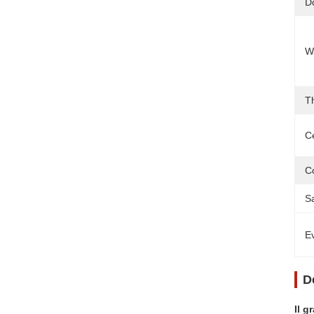
D
W
T
Ce
Co
S
Ev
D
Il g