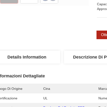
Capaci
Appro
Ott
Details Information
Descrizione Di P
nformazioni Dettagliate
uogo Di Origine
Cina
Marc
rtificazione
UL
Numer