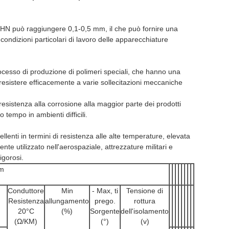
UEHN può raggiungere 0,1-0,5 mm, il che può fornire una
ondizioni particolari di lavoro delle apparecchiature
cesso di produzione di polimeri speciali, che hanno una
resistere efficacemente a varie sollecitazioni meccaniche
sistenza alla corrosione alla maggior parte dei prodotti
 tempo in ambienti difficili.
lenti in termini di resistenza alle alte temperature, elevata
e utilizzato nell'aerospaziale, attrezzature militari e
igorosi.
mm
Conduttore
Min
- Max, ti
Tensione di
Resistenza
allungamento
prego.
rottura
20°C
(%)
Sorgente
dell'isolamento
(Ω/KM)
(°)
(v)