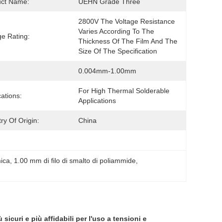
uct Name:
UEHN Grade Three
2800V The Voltage Resistance 
Varies According To The 
ge Rating:
Thickness Of The Film And The 
Size Of The Specification
0.004mm-1.00mm
For High Thermal Solderable 
cations:
Applications
ry Of Origin:
China
mica
, 
1.00 mm di filo di smalto di poliammide
, 
icuri e più affidabili per l'uso a tensioni e