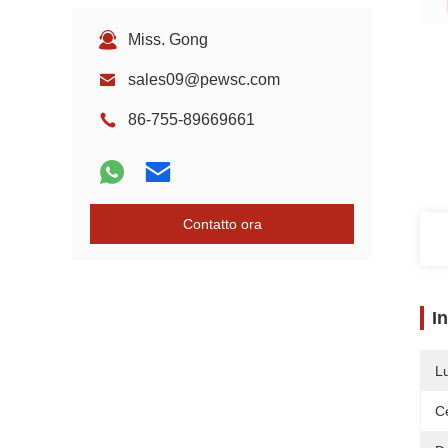
Miss. Gong
sales09@pewsc.com
86-755-89669661
Contatto ora
I
L
Ce