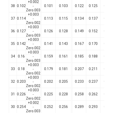
+0.002
Filati di rame isolati con smalto
38
0.102
0.101
0.103
0.122
0.125
0.128
-
Zero.003
Cavi magnetici di smalto
+0.003
37
0.114
0.113
0.115
0.134
0.137
0.140
-
Zero.002
Filtro di rame piatto smaltato
+0.003
36
0.127
0.126
0.128
0.149
0.152
0.155
-
Zero.003
Filati ricoperti di seta
+0.003
35
0.142
0.141
0.143
0.167
0.170
0.173
-
cavo del litz
Zero.002
+0.003
34
0.16
0.159
0.161
0.185
0.188
0.191
-
Cavi magnetici ad alta temperatura
Zero.003
+0.003
33
0.18
0.179
0.181
0.207
0.211
0.215
-
Zero.002
+0.003
32
0.203
0.202
0.205
0.233
0.237
0.241
-
Zero.002
+0.003
31
0.226
0.225
0.228
0.258
0.262
0.266
-
Zero.002
+0.002
30
0.254
0.252
0.256
0.289
0.293
0.297
-
Zero.003