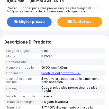
0,004 mm - 1,00 mm AWG 46-18
Prezzo：Copper price plus processing fee plus freight
MOQ：Il
MOQ varia a seconda della dimensione della specifica
Miglior prezzo
Contattaci
Descrizione Di Prodotto
Luogo di origine
Cina
Marca
PEWSC
Certificazione
UL
Numero di modello
00,004 mm-1,00 mm
Documento
Brochure del prodotto PDF
Quantità di ordine
Il MOQ varia a seconda della dimensione
minimo
della specifica
Copper price plus processing fee plus
Prezzo
freight
Imballaggi particolari
Casella
Tempi di consegna
3-5 giorni lavorativi
Termini di
T/T 100% di pagamento prima della