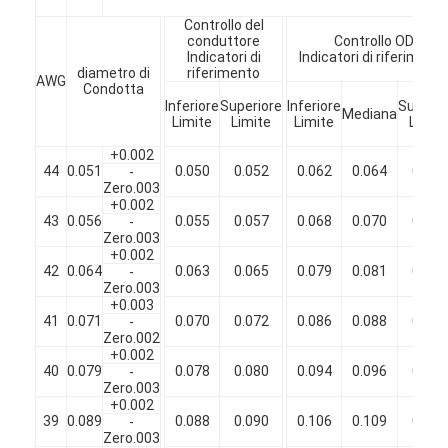
Chi Siamo
Controllo del
conduttore
Controllo OD
Indicatori di
Indicatori di riferiment
Visita alla fabbrica
diametro di
riferimento
AWG
Condotta
Inferiore
Superiore
Inferiore
Superio
Controllo di qualità
Mediana
Limite
Limite
Limite
Limit
Contattaci
+0.002
44
0.051
0.050
0.052
0.062
0.064
0.066
-
Zero.003
Notizie
+0.002
43
0.056
0.055
0.057
0.068
0.070
0.072
-
Zero.003
Casi
+0.002
42
0.064
0.063
0.065
0.079
0.081
0.083
-
Chiedi un preventivo
Zero.003
+0.003
41
0.071
0.070
0.072
0.086
0.088
0.090
-
Zero.002
+0.002
40
0.079
0.078
0.080
0.094
0.096
0.098
filtro di rame rotondo smaltato
-
Zero.003
+0.002
Filati di avvolgimento in rame smaltato
39
0.089
0.088
0.090
0.106
0.109
0.112
-
Zero.003