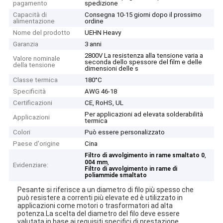
pagamento
spedizione
Capacità di
Consegna 10-15 giorni dopo il prossimo
alimentazione
ordine
Nome del prodotto
UEHN Heavy
Garanzia
3 anni
2800V La resistenza alla tensione varia a
Valore nominale
seconda dello spessore del film e delle
della tensione
dimensioni delle s
Classe termica
180°C
Specificità
AWG 46-18
Certificazioni
CE, RoHS, UL
Per applicazioni ad elevata solderabilità
Applicazioni
termica
Colori
Può essere personalizzato
Paese d'origine
Cina
,
Filtro di avvolgimento in rame smaltato 0
,
004 mm
Evidenziare:
Filtro di avvolgimento in rame di
poliammide smaltato
Pesante si riferisce a un diametro di filo più spesso che
può resistere a correnti più elevate ed è utilizzato in
applicazioni come motori o trasformatori ad alta
potenza.La scelta del diametro del filo deve essere
valutata in base ai requisiti specifici di prestazione