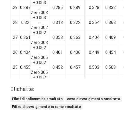
+0.003
29
0.287
0.285
0.289
0.328
0.332
0.336
-
Zero.003
+0.003
28
0.32
0.318
0.322
0.364
0.368
0.372
-
Zero.002
+0.002
27
0.361
0.358
0.363
0.404
0.409
0.414
-
Zero.003
+0.002
26
0.404
0.401
0.406
0.449
0.454
0.459
-
Zero.005
+0.002
25
0.455
0.452
0.457
0.503
0.508
0.513
-
Zero.005
+0.002
24
0.511
0.507
0.513
0.561
0.566
0.571
-
Zero.006
Etichette:
+0.003
23
0.574
0.570
0.576
0.627
0.632
0.637
-
Filati di poliammide smaltato
cavo d'avvolgimento smaltato
Zero.005
Filtro di avvolgimento in rame smaltato
+0.002
22
0.643
0.639
0.645
0.698
0.703
0.708
-
Zero.008
+0.002
21
0.724
0.720
0.726
0.782
0.788
0.794
-
Zero.008