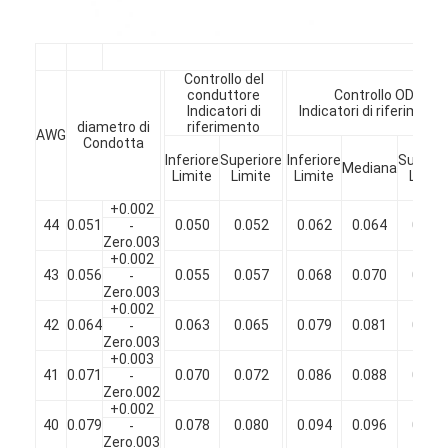
Chi Siamo
Visita alla fabbrica
Controllo del
conduttore
Controllo OD
Controllo di qualità
Indicatori di
Indicatori di riferiment
diametro di
riferimento
AWG
Condotta
Contattaci
Inferiore
Superiore
Inferiore
Superio
Mediana
Limite
Limite
Limite
Limit
Notizie
+0.002
44
0.051
0.050
0.052
0.062
0.064
0.066
-
Casi
Zero.003
+0.002
43
0.056
0.055
0.057
0.068
0.070
0.072
-
Chiedi un preventivo
Zero.003
+0.002
42
0.064
0.063
0.065
0.079
0.081
0.083
-
Zero.003
+0.003
filtro di rame rotondo smaltato
41
0.071
0.070
0.072
0.086
0.088
0.090
-
Zero.002
+0.002
Filati di avvolgimento in rame smaltato
40
0.079
0.078
0.080
0.094
0.096
0.098
-
Zero.003