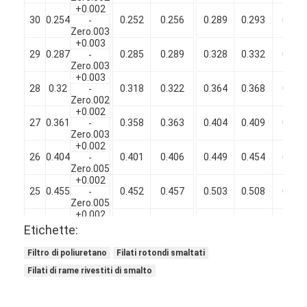
+0.002
30
0.254
0.252
0.256
0.289
0.293
0.297
-
Zero.003
+0.003
29
0.287
0.285
0.289
0.328
0.332
0.336
-
Zero.003
+0.003
28
0.32
0.318
0.322
0.364
0.368
0.372
-
Zero.002
+0.002
27
0.361
0.358
0.363
0.404
0.409
0.414
-
Zero.003
+0.002
26
0.404
0.401
0.406
0.449
0.454
0.459
-
Zero.005
+0.002
25
0.455
0.452
0.457
0.503
0.508
0.513
-
Zero.005
+0.002
24
0.511
0.507
0.513
0.561
0.566
0.571
-
Etichette:
Zero.006
+0.003
Filtro di poliuretano
Filati rotondi smaltati
23
0.574
0.570
0.576
0.627
0.632
0.637
-
Filati di rame rivestiti di smalto
Zero.005
+0.002
22
0.643
0.639
0.645
0.698
0.703
0.708
-
Zero.008