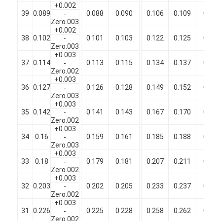
+0.002
Filati di rame isolati con smalto
39
0.089
0.088
0.090
0.106
0.109
0.112
-
Zero.003
Cavi magnetici di smalto
+0.002
38
0.102
0.101
0.103
0.122
0.125
0.128
-
Zero.003
Filtro di rame piatto smaltato
+0.003
37
0.114
0.113
0.115
0.134
0.137
0.140
-
Zero.002
Filati ricoperti di seta
+0.003
36
0.127
0.126
0.128
0.149
0.152
0.155
-
cavo del litz
Zero.003
+0.003
35
0.142
0.141
0.143
0.167
0.170
0.173
-
Cavi magnetici ad alta temperatura
Zero.002
+0.003
34
0.16
0.159
0.161
0.185
0.188
0.191
-
Zero.003
+0.003
33
0.18
0.179
0.181
0.207
0.211
0.215
-
Zero.002
+0.003
32
0.203
0.202
0.205
0.233
0.237
0.241
-
Zero.002
+0.003
31
0.226
0.225
0.228
0.258
0.262
0.266
-
Zero.002