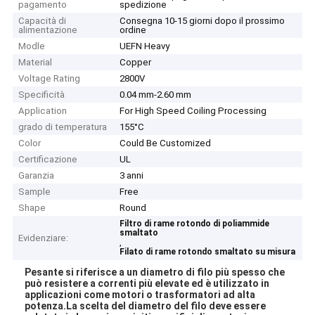
pagamento
spedizione
Capacità di
Consegna 10-15 giorni dopo il prossimo
alimentazione
ordine
Modle
UEFN Heavy
Material
Copper
Voltage Rating
2800V
Specificità
0.04 mm-2.60 mm
Application
For High Speed Coiling Processing
grado di temperatura
155°C
Color
Could Be Customized
Certificazione
UL
Garanzia
3 anni
Sample
Free
Shape
Round
Filtro di rame rotondo di poliammide
smaltato
Evidenziare:
,
Filato di rame rotondo smaltato su misura
Pesante si riferisce a un diametro di filo più spesso che
può resistere a correnti più elevate ed è utilizzato in
applicazioni come motori o trasformatori ad alta
potenza.La scelta del diametro del filo deve essere