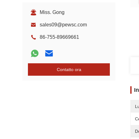
Miss. Gong
sales09@pewsc.com
86-755-89669661
Contatto ora
I
L
Ce
D