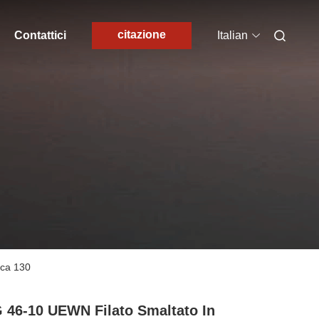
citazione
Contattici
Italian
ica 130
46-10 UEWN Filato Smaltato In