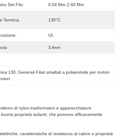
tro Del Filo:
0.04 Mm-2.60 Mm
e Termica:
130°C
icazione:
UL
zia:
3 Anni
rmica 130
, 
Generali Filati smaltati a poliammide per motori
motori
esterno di nylon.trasformatori e apparecchiature
 buone proprietà isolanti, che possono efficacemente
lettriche, caratteristiche di resistenza al calore e proprietà