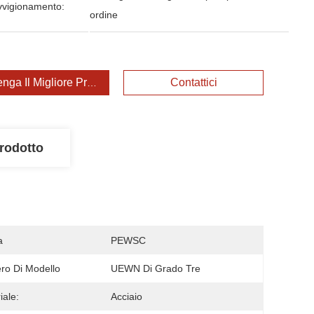
vvigionamento:
ordine
enga Il Migliore Prezzo
Contattici
rodotto
a
PEWSC
o Di Modello
UEWN Di Grado Tre
iale:
Acciaio