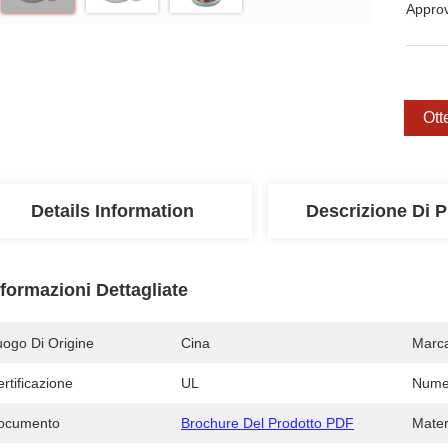
Appro
Ott
Details Information
Descrizione Di P
nformazioni Dettagliate
uogo Di Origine
Cina
Marc
rtificazione
UL
Numer
ocumento
Brochure Del Prodotto PDF
Mater