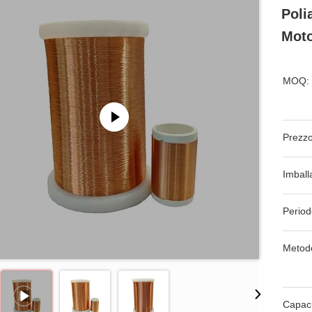
Poli
Moto
MOQ:
Prezzo
Imball
Period
Metod
Capaci