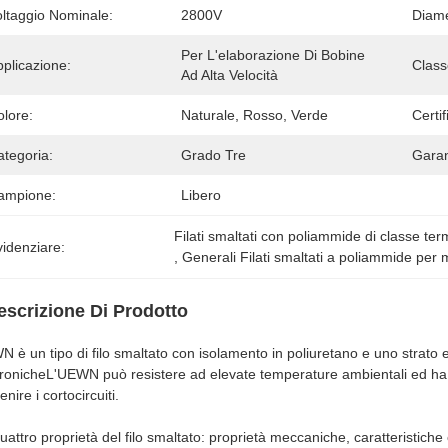
oltaggio Nominale:
2800V
Diame
Per L'elaborazione Di Bobine 
plicazione:
Class
Ad Alta Velocità
olore:
Naturale, Rosso, Verde
Certif
ategoria:
Grado Tre
Garan
ampione:
Libero
Filati smaltati con poliammide di classe te
idenziare:
, 
Generali Filati smaltati a poliammide per 
escrizione Di Prodotto
 è un tipo di filo smaltato con isolamento in poliuretano e uno strato 
tronicheL'UEWN può resistere ad elevate temperature ambientali ed ha
enire i cortocircuiti.
uattro proprietà del filo smaltato: proprietà meccaniche, caratteristiche e