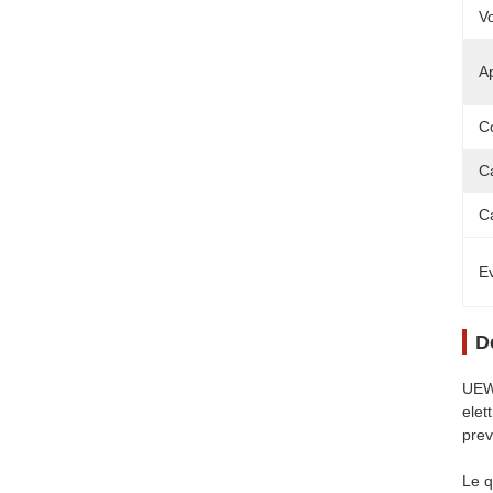
V
Ap
C
C
C
Ev
D
UEWN
elet
prev
Le q