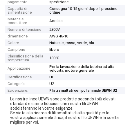
pagamento
spedizione
Capacità di
Consegna 10-15 giorni dopo il prossimo
alimentazione
ordine
Materiale
Acciaio
conduttore
Numero di tensione
2800V
dimensione
AWG 46-10
Colore
Naturale, rosso, verde, blu
Campione
libero
Classificazione della
130°C
temperatura
Per la lavorazione della bobina ad alta
Applicazione
velocità, motore generale
Certificazione
UL
Categoria
U2
Evidenziare:
Filati smaltati con poliammide UEWN U2
Le nostre linee UEWN sono prodotte secondo i più elevati
standard.e siamo fiduciosi che i nostri fili UEWN
soddisferanno le vostre esigenze.
Se siete alla ricerca di fili smaltati di alta qualità per la
vostra applicazione elettrica, il nostro filo UEWN è la scelta
migliore per voi.