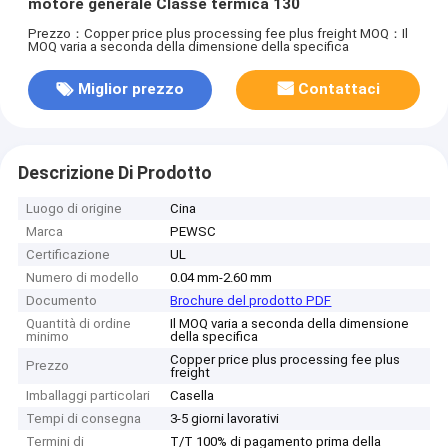
motore generale Classe termica 130
Prezzo：Copper price plus processing fee plus freight
MOQ：Il
MOQ varia a seconda della dimensione della specifica
Miglior prezzo
Contattaci
Descrizione Di Prodotto
Luogo di origine
Cina
Marca
PEWSC
Certificazione
UL
Numero di modello
0.04 mm-2.60 mm
Documento
Brochure del prodotto PDF
Quantità di ordine
Il MOQ varia a seconda della dimensione
minimo
della specifica
Copper price plus processing fee plus
Prezzo
freight
Imballaggi particolari
Casella
Tempi di consegna
3-5 giorni lavorativi
Termini di
T/T 100% di pagamento prima della