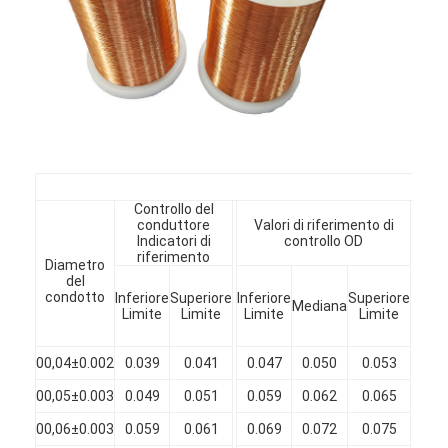
JIS 
Controllo del
conduttore
Valori di riferimento di
L
Indicatori di
controllo OD
riferimento
Diametro
Mi
del
Aum
condotto
Inferiore
Superiore
Inferiore
Superiore
Mediana
d
Limite
Limite
Limite
Limite
diam
Casa.
(m
00,04±0.002
0.039
0.041
0.047
0.050
0.053
0.
Prodotti
00,05±0.003
0.049
0.051
0.059
0.062
0.065
0.
Spettacolo VR
00,06±0.003
0.059
0.061
0.069
0.072
0.075
0.