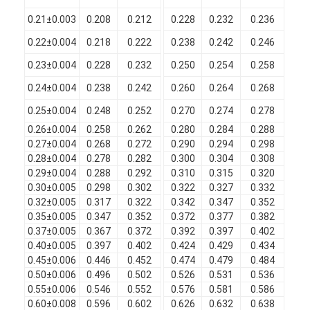
Filati di rame isolati con smalto
0.21±0.003
0.208
0.212
0.228
0.232
0.236
0.
Cavi magnetici di smalto
0.22±0.004
0.218
0.222
0.238
0.242
0.246
0.
0.23±0.004
0.228
0.232
0.250
0.254
0.258
0.
Filtro di rame piatto smaltato
0.24±0.004
0.238
0.242
0.260
0.264
0.268
0.
Filati ricoperti di seta
0.25±0.004
0.248
0.252
0.270
0.274
0.278
0.
0.26±0.004
0.258
0.262
0.280
0.284
0.288
0.
cavo del litz
0.27±0.004
0.268
0.272
0.290
0.294
0.298
0.
0.28±0.004
0.278
0.282
0.300
0.304
0.308
0.
Cavi magnetici ad alta temperatura
0.29±0.004
0.288
0.292
0.310
0.315
0.320
0.
0.30±0.005
0.298
0.302
0.322
0.327
0.332
0.
0.32±0.005
0.317
0.322
0.342
0.347
0.352
0.
0.35±0.005
0.347
0.352
0.372
0.377
0.382
0.
0.37±0.005
0.367
0.372
0.392
0.397
0.402
0.
0.40±0.005
0.397
0.402
0.424
0.429
0.434
0.
0.45±0.006
0.446
0.452
0.474
0.479
0.484
0.
0.50±0.006
0.496
0.502
0.526
0.531
0.536
0.
0.55±0.006
0.546
0.552
0.576
0.581
0.586
0.
0.60±0.008
0.596
0.602
0.626
0.632
0.638
0.