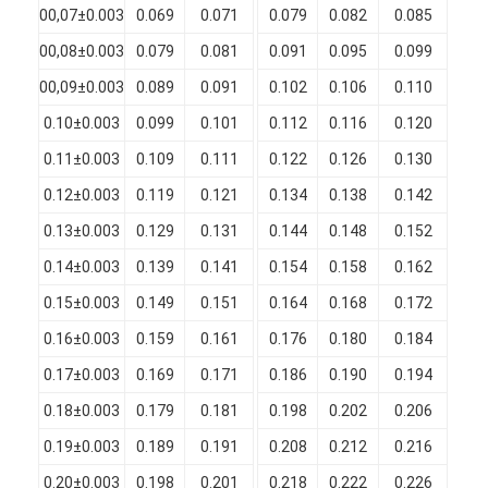
00,07±0.003
0.069
0.071
0.079
0.082
0.085
0.
Chi Siamo
00,08±0.003
0.079
0.081
0.091
0.095
0.099
0.
Visita alla fabbrica
00,09±0.003
0.089
0.091
0.102
0.106
0.110
0.
Controllo di qualità
0.10±0.003
0.099
0.101
0.112
0.116
0.120
0.
0.11±0.003
0.109
0.111
0.122
0.126
0.130
0.
Contattaci
0.12±0.003
0.119
0.121
0.134
0.138
0.142
0.
Notizie
0.13±0.003
0.129
0.131
0.144
0.148
0.152
0.
Casi
0.14±0.003
0.139
0.141
0.154
0.158
0.162
0.
0.15±0.003
0.149
0.151
0.164
0.168
0.172
0.
Chiedi un preventivo
0.16±0.003
0.159
0.161
0.176
0.180
0.184
0.
0.17±0.003
0.169
0.171
0.186
0.190
0.194
0.
filtro di rame rotondo smaltato
0.18±0.003
0.179
0.181
0.198
0.202
0.206
0.
0.19±0.003
0.189
0.191
0.208
0.212
0.216
0.
Filati di avvolgimento in rame smaltato
0.20±0.003
0.198
0.201
0.218
0.222
0.226
0.