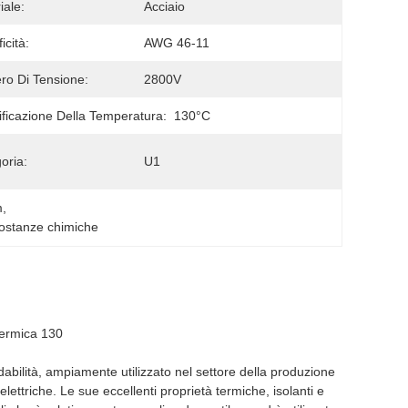
iale:
Acciaio
icità:
AWG 46-11
o Di Tensione:
2800V
ificazione Della Temperatura:
130°C
oria:
U1
m
, 
sostanze chimiche
termica 130
idabilità, ampiamente utilizzato nel settore della produzione
elettriche. Le sue eccellenti proprietà termiche, isolanti e