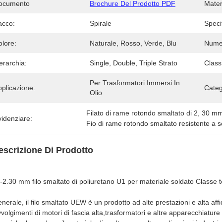
ocumento
Brochure Del Prodotto PDF
Mater
acco:
Spirale
Specif
olore:
Naturale, Rosso, Verde, Blu
Numer
erarchia:
Single, Double, Triple Strato
Class
Per Trasformatori Immersi In 
plicazione:
Categ
Olio
Filato di rame rotondo smaltato di 2
, 
30 m
idenziare:
Fio di rame rotondo smaltato resistente a 
escrizione Di Prodotto
-2.30 mm filo smaltato di poliuretano U1 per materiale soldato Classe 
enerale, il filo smaltato UEW è un prodotto ad alte prestazioni e alta aff
vvolgimenti di motori di fascia alta,trasformatori e altre apparecchiature 