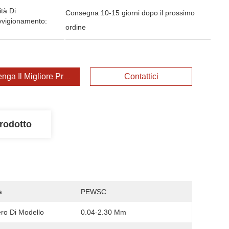
tà Di
Consegna 10-15 giorni dopo il prossimo
vvigionamento:
ordine
enga Il Migliore Prezzo
Contattici
rodotto
a
PEWSC
o Di Modello
0.04-2.30 Mm