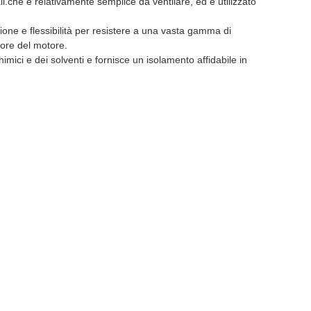
li.che è relativamente semplice da ventilare, ed è utilizzato
ne e flessibilità per resistere a una vasta gamma di
tore del motore.
mici e dei solventi e fornisce un isolamento affidabile in