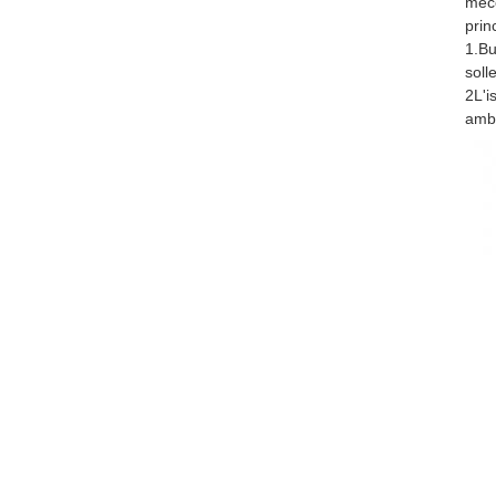
mecc
prin
1.Bu
soll
2L'i
ambie