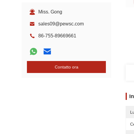
Miss. Gong
sales09@pewsc.com
86-755-89669661
Contatto ora
I
L
Ce