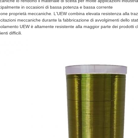
aniche lo rendono il materiale di scelta per molte applicazioni industria
cipalmente in occasioni di bassa potenza e bassa corrente
one proprietà meccaniche. L'UEW combina elevata resistenza alla trazio
ecitazioni meccaniche durante la fabbricazione di avvolgimenti dello sta
solamento UEW è altamente resistente alla maggior parte dei prodotti chi
nti difficili.