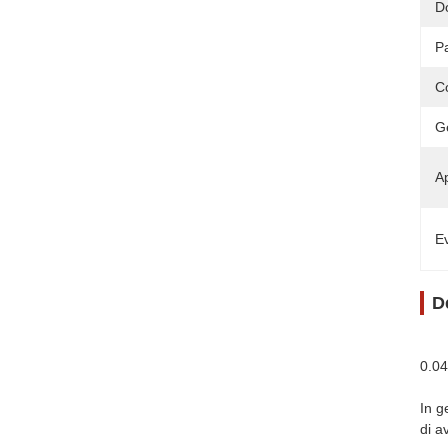
D
P
C
G
Ap
Ev
D
0.04
In g
di a