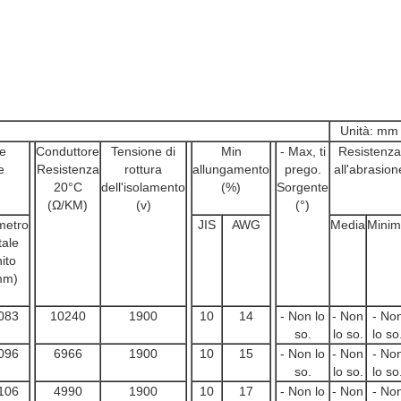
Unità: mm
le
Conduttore
Tensione di
Min
- Max, ti
Resistenza
e
Resistenza
rottura
allungamento
prego.
all'abrasion
20°C
dell'isolamento
(%)
Sorgente
(Ω/KM)
(v)
(°)
metro
JIS
AWG
Media
Mini
tale
nito
mm)
083
10240
1900
10
14
- Non lo
- Non
- No
so.
lo so.
lo so
096
6966
1900
10
15
- Non lo
- Non
- No
so.
lo so.
lo so
106
4990
1900
10
17
- Non lo
- Non
- No