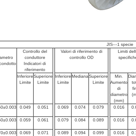
JIS---1 specie
Controllo del
Valori di riferimento di
Limiti del
ametro
conduttore
controllo OD
specifich
 condotto
Indicatori di
riferimento
Inferiore
Superiore
Inferiore
Mediana
Superiore
Min.
Dia
Limite
Limite
Limite
Limite
Aumento
to
di
fi
diametro
(
(mm)
50±0.003
0.049
0.051
0.069
0.074
0.079
0.016
0.
60±0.003
0.059
0.061
0.079
0.084
0.089
0.016
0.
70±0.003
0.069
0.071
0.089
0.094
0.099
0.016
0.