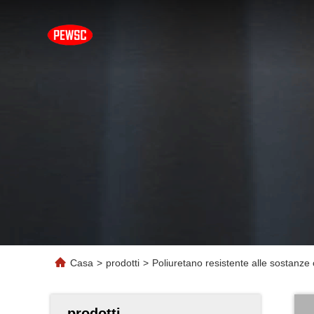
Casa
>
prodotti
>
Poliuretano resistente alle sostanze
prodotti