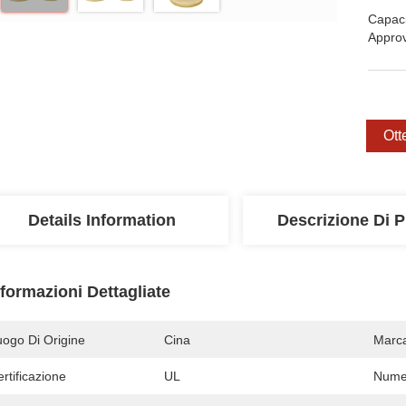
Capaci
Appro
Ott
Details Information
Descrizione Di P
nformazioni Dettagliate
uogo Di Origine
Cina
Marc
rtificazione
UL
Numer