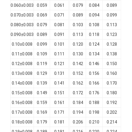
0.060±0.003
0.059
0.061
0.079
0.084
0.089
0.
Chi Siamo
0.070±0.003
0.069
0.071
0.089
0.094
0.099
0.
Visita alla fabbrica
0.080±0.003
0.079
0.081
0.103
0.108
0.113
0.
Controllo di qualità
0.090±0.003
0.089
0.091
0.113
0.118
0.123
0.
0.10±0.008
0.099
0.101
0.120
0.124
0.128
0.
Contattaci
0.11±0.008
0.109
0.111
0.130
0.134
0.138
0.
Notizie
0.12±0.008
0.119
0.121
0.142
0.146
0.150
0.
Casi
0.13±0.008
0.129
0.131
0.152
0.156
0.160
0.
0.14±0.008
0.139
0.141
0.162
0.166
0.170
0.
Chiedi un preventivo
0.15±0.008
0.149
0.151
0.172
0.176
0.180
0.
0.16±0.008
0.159
0.161
0.184
0.188
0.192
0.
filtro di rame rotondo smaltato
0.17±0.008
0.169
0.171
0.194
0.198
0.202
0.
0.18±0.008
0.179
0.181
0.206
0.210
0.214
0.
Filati di avvolgimento in rame smaltato
0.19±0.008
0.189
0.191
0.216
0.220
0.224
0.