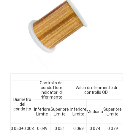
JIS--
Controllo del
conduttore
Valori di riferimento di
L
Indicatori di
controllo OD
riferimento
Casa.
Diametro
Mi
del
Aum
condotto
Inferiore
Superiore
Inferiore
Superiore
Mediana
d
Prodotti
Limite
Limite
Limite
Limite
diam
(m
Spettacolo VR
0.050±0.003
0.049
0.051
0.069
0.074
0.079
0.