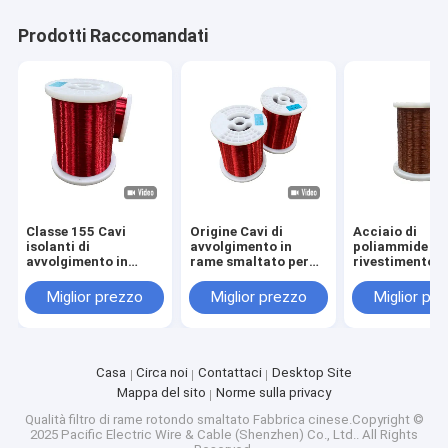
Prodotti Raccomandati
Classe 155 Cavi
Origine Cavi di
Acciaio di
isolanti di
avvolgimento in
poliammide di
avvolgimento in
rame smaltato per
rivestimento i
rame per
alta tensione fino a
smaltato 0,10
apparecchiature
2800V
3,2 mm RoHS
Miglior prezzo
Miglior prezzo
Miglior pr
elettriche fino a una
approvato
tensione nominale di
2800 V
Casa
Circa noi
Contattaci
Desktop Site
Mappa del sito
Norme sulla privacy
Qualità
filtro di rame rotondo smaltato
Fabbrica cinese.Copyright ©
2025 Pacific Electric Wire & Cable (Shenzhen) Co., Ltd.. All Rights