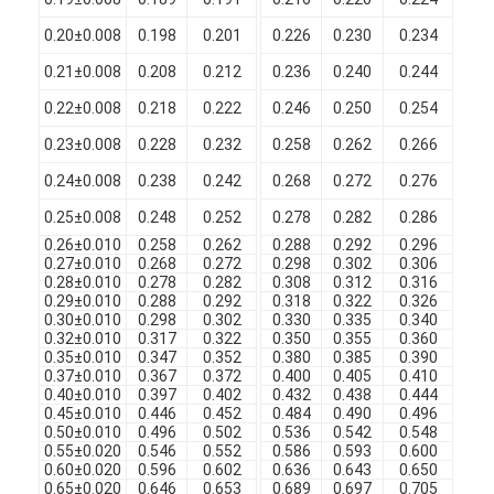
Filati di rame isolati con smalto
0.20±0.008
0.198
0.201
0.226
0.230
0.234
0.
Cavi magnetici di smalto
0.21±0.008
0.208
0.212
0.236
0.240
0.244
0.
0.22±0.008
0.218
0.222
0.246
0.250
0.254
0.
Filtro di rame piatto smaltato
0.23±0.008
0.228
0.232
0.258
0.262
0.266
0.
Filati ricoperti di seta
0.24±0.008
0.238
0.242
0.268
0.272
0.276
0.
cavo del litz
0.25±0.008
0.248
0.252
0.278
0.282
0.286
0.
0.26±0.010
0.258
0.262
0.288
0.292
0.296
0.
Cavi magnetici ad alta temperatura
0.27±0.010
0.268
0.272
0.298
0.302
0.306
0.
0.28±0.010
0.278
0.282
0.308
0.312
0.316
0.
0.29±0.010
0.288
0.292
0.318
0.322
0.326
0.
0.30±0.010
0.298
0.302
0.330
0.335
0.340
0.
0.32±0.010
0.317
0.322
0.350
0.355
0.360
0.
0.35±0.010
0.347
0.352
0.380
0.385
0.390
0.
0.37±0.010
0.367
0.372
0.400
0.405
0.410
0.
0.40±0.010
0.397
0.402
0.432
0.438
0.444
0.
0.45±0.010
0.446
0.452
0.484
0.490
0.496
0.
0.50±0.010
0.496
0.502
0.536
0.542
0.548
0.
0.55±0.020
0.546
0.552
0.586
0.593
0.600
0.
0.60±0.020
0.596
0.602
0.636
0.643
0.650
0.
0.65±0.020
0.646
0.653
0.689
0.697
0.705
0.