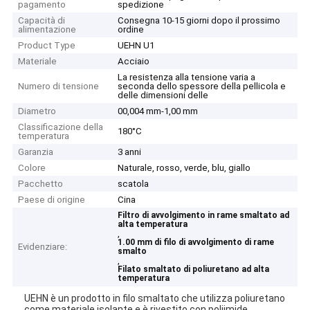
pagamento
spedizione
Capacità di
Consegna 10-15 giorni dopo il prossimo
alimentazione
ordine
Product Type
UEHN U1
Materiale
Acciaio
La resistenza alla tensione varia a
Numero di tensione
seconda dello spessore della pellicola e
delle dimensioni delle
Diametro
00,004 mm-1,00 mm
Classificazione della
180°C
temperatura
Garanzia
3 anni
Colore
Naturale, rosso, verde, blu, giallo
Pacchetto
scatola
Paese di origine
Cina
Filtro di avvolgimento in rame smaltato ad
alta temperatura
,
1.00 mm di filo di avvolgimento di rame
Evidenziare:
smalto
,
Filato smaltato di poliuretano ad alta
temperatura
UEHN è un prodotto in filo smaltato che utilizza poliuretano
come materiale isolante e è rivestito con poliimide.