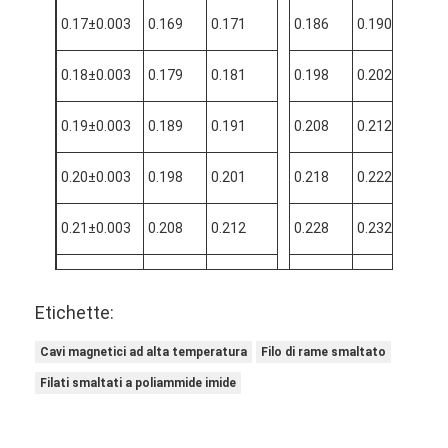
0.17±0.003
0.169
0.171
0.186
0.190
0.1
0.18±0.003
0.179
0.181
0.198
0.202
0.2
0.19±0.003
0.189
0.191
0.208
0.212
0.2
0.20±0.003
0.198
0.201
0.218
0.222
0.2
0.21±0.003
0.208
0.212
0.228
0.232
0.2
0.22±0.004
0.218
0.222
0.238
0.242
0.2
Etichette:
0.23±0.004
0.228
0.232
0.250
0.254
0.2
Cavi magnetici ad alta temperatura
Filo di rame smaltato
0.24±0.004
0.238
0.242
0.260
0.264
0.2
Filati smaltati a poliammide imide
0.25±0.004
0.248
0.252
0.270
0.274
0.2