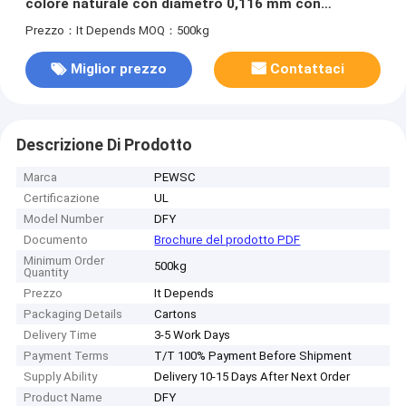
colore naturale con diametro 0,116 mm con
standard IEC
Prezzo：It Depends
MOQ：500kg
Miglior prezzo
Contattaci
Descrizione Di Prodotto
Marca
PEWSC
Certificazione
UL
Model Number
DFY
Documento
Brochure del prodotto PDF
Minimum Order
500kg
Quantity
Prezzo
It Depends
Packaging Details
Cartons
Delivery Time
3-5 Work Days
Payment Terms
T/T 100% Payment Before Shipment
Supply Ability
Delivery 10-15 Days After Next Order
Product Name
DFY