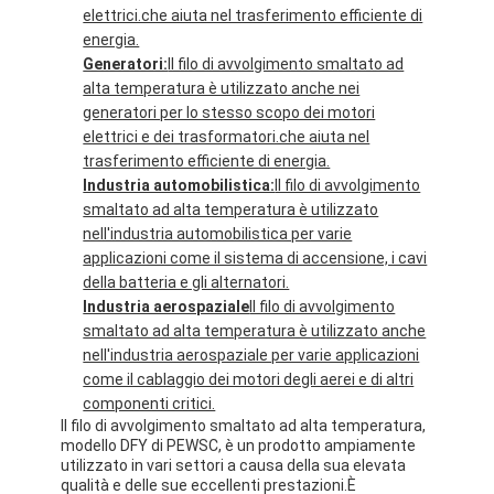
Filati di rame isolati con smalto
elettrici.che aiuta nel trasferimento efficiente di
energia.
Cavi magnetici di smalto
Generatori:
Il filo di avvolgimento smaltato ad
alta temperatura è utilizzato anche nei
Filtro di rame piatto smaltato
generatori per lo stesso scopo dei motori
elettrici e dei trasformatori.che aiuta nel
Filati ricoperti di seta
trasferimento efficiente di energia.
Industria automobilistica:
Il filo di avvolgimento
cavo del litz
smaltato ad alta temperatura è utilizzato
nell'industria automobilistica per varie
Cavi magnetici ad alta temperatura
applicazioni come il sistema di accensione, i cavi
della batteria e gli alternatori.
Industria aerospaziale
Il filo di avvolgimento
smaltato ad alta temperatura è utilizzato anche
nell'industria aerospaziale per varie applicazioni
come il cablaggio dei motori degli aerei e di altri
componenti critici.
Il filo di avvolgimento smaltato ad alta temperatura,
modello DFY di PEWSC, è un prodotto ampiamente
utilizzato in vari settori a causa della sua elevata
qualità e delle sue eccellenti prestazioni.È