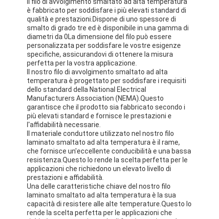
Il filo di avvolgimento smaltato ad alta temperatura
è fabbricato per soddisfare i più elevati standard di
qualità e prestazioni.Dispone di uno spessore di
smalto di grado tre ed è disponibile in una gamma di
diametri da 0La dimensione del filo può essere
personalizzata per soddisfare le vostre esigenze
specifiche, assicurandovi di ottenere la misura
perfetta per la vostra applicazione.
Il nostro filo di avvolgimento smaltato ad alta
temperatura è progettato per soddisfare i requisiti
dello standard della National Electrical
Manufacturers Association (NEMA).Questo
garantisce che il prodotto sia fabbricato secondo i
più elevati standard e fornisce le prestazioni e
l'affidabilità necessarie.
Il materiale conduttore utilizzato nel nostro filo
laminato smaltato ad alta temperatura è il rame,
che fornisce un'eccellente conducibilità e una bassa
resistenza.Questo lo rende la scelta perfetta per le
applicazioni che richiedono un elevato livello di
prestazioni e affidabilità.
Una delle caratteristiche chiave del nostro filo
laminato smaltato ad alta temperatura è la sua
capacità di resistere alle alte temperature.Questo lo
rende la scelta perfetta per le applicazioni che