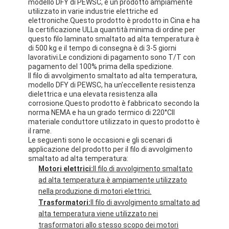
modello DFY di PEWSC, è un prodotto ampiamente
Chi Siamo
utilizzato in varie industrie elettriche ed
elettroniche.Questo prodotto è prodotto in Cina e ha
la certificazione ULLa quantità minima di ordine per
Visita alla fabbrica
questo filo laminato smaltato ad alta temperatura è
di 500 kg e il tempo di consegna è di 3-5 giorni
Controllo di qualità
lavorativi.Le condizioni di pagamento sono T/T con
pagamento del 100% prima della spedizione.
Il filo di avvolgimento smaltato ad alta temperatura,
Contattaci
modello DFY di PEWSC, ha un'eccellente resistenza
dielettrica e una elevata resistenza alla
Notizie
corrosione.Questo prodotto è fabbricato secondo la
norma NEMA e ha un grado termico di 220°CIl
materiale conduttore utilizzato in questo prodotto è
Casi
il rame.
Le seguenti sono le occasioni e gli scenari di
Chiedi un preventivo
applicazione del prodotto per il filo di avvolgimento
smaltato ad alta temperatura:
Motori elettrici:
Il filo di avvolgimento smaltato
ad alta temperatura è ampiamente utilizzato
filtro di rame rotondo smaltato
nella produzione di motori elettrici.
Trasformatori:
Il filo di avvolgimento smaltato ad
Filati di avvolgimento in rame smaltato
alta temperatura viene utilizzato nei
trasformatori allo stesso scopo dei motori