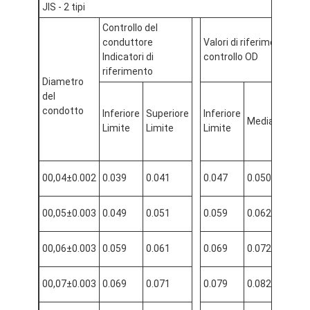
JIS - 2 tipi
Controllo del
conduttore
Valori di riferimento di
Indicatori di
controllo OD
riferimento
Diametro
del
condotto
Inferiore
Superiore
Inferiore
Sup
Mediana
Limite
Limite
Limite
Limi
00,04±0.002
0.039
0.041
0.047
0.050
0.0
00,05±0.003
0.049
0.051
0.059
0.062
0.0
00,06±0.003
0.059
0.061
0.069
0.072
0.0
00,07±0.003
0.069
0.071
0.079
0.082
0.0